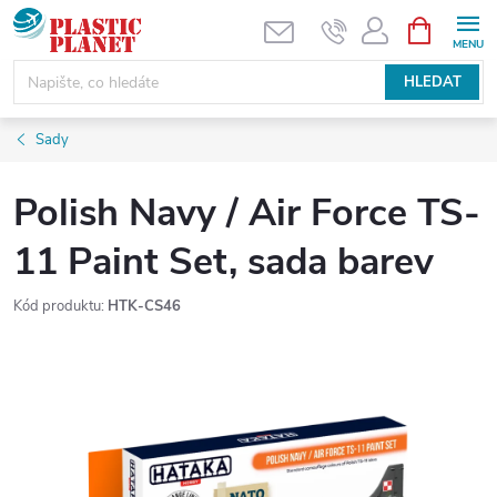
Přejít
NÁKUPNÍ
KOŠÍK
na
obsah
HLEDAT
Sady
Polish Navy / Air Force TS-
11 Paint Set, sada barev
Kód produktu:
HTK-CS46