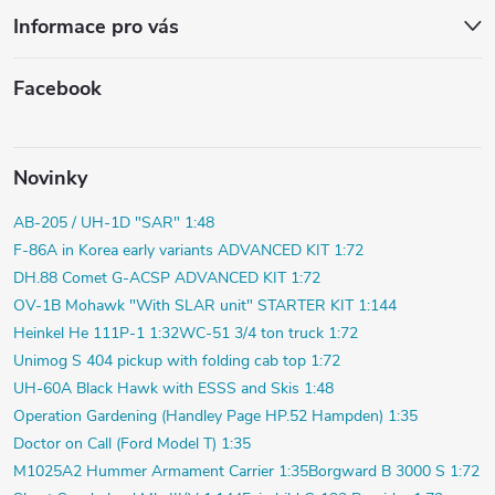
Informace pro vás
Facebook
Novinky
AB-205 / UH-1D "SAR" 1:48
F-86A in Korea early variants ADVANCED KIT 1:72
DH.88 Comet G-ACSP ADVANCED KIT 1:72
OV-1B Mohawk "With SLAR unit" STARTER KIT 1:144
Heinkel He 111P-1 1:32
WC-51 3/4 ton truck 1:72
Unimog S 404 pickup with folding cab top 1:72
UH-60A Black Hawk with ESSS and Skis 1:48
Operation Gardening (Handley Page HP.52 Hampden) 1:35
Doctor on Call (Ford Model T) 1:35
M1025A2 Hummer Armament Carrier 1:35
Borgward B 3000 S 1:72