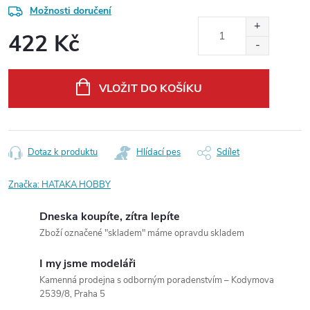
Možnosti doručení
422 Kč
Měrná
cena:
VLOŽIT DO KOŠÍKU
Dotaz k produktu
Hlídací pes
Sdílet
Značka:
HATAKA HOBBY
Dneska koupíte, zítra lepíte
Zboží označené "skladem" máme opravdu skladem
I my jsme modeláři
Kamenná prodejna s odborným poradenstvím – Kodymova
2539/8, Praha 5