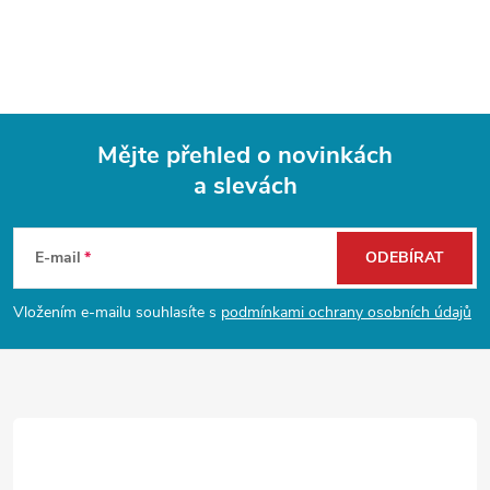
Mějte přehled o novinkách
a slevách
Z
á
E-mail
ODEBÍRAT
p
Vložením e-mailu souhlasíte s
podmínkami ochrany osobních údajů
a
t
í