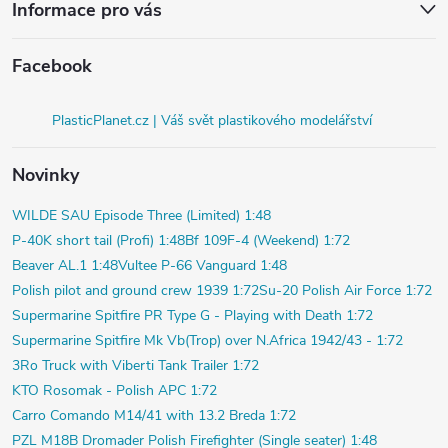
Informace pro vás
Facebook
PlasticPlanet.cz | Váš svět plastikového modelářství
Novinky
WILDE SAU Episode Three (Limited) 1:48
P-40K short tail (Profi) 1:48
Bf 109F-4 (Weekend) 1:72
Beaver AL.1 1:48
Vultee P-66 Vanguard 1:48
Polish pilot and ground crew 1939 1:72
Su-20 Polish Air Force 1:72
Supermarine Spitfire PR Type G - Playing with Death 1:72
Supermarine Spitfire Mk Vb(Trop) over N.Africa 1942/43 - 1:72
3Ro Truck with Viberti Tank Trailer 1:72
KTO Rosomak - Polish APC 1:72
Carro Comando M14/41 with 13.2 Breda 1:72
PZL M18B Dromader Polish Firefighter (Single seater) 1:48