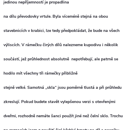
jedinou nepříjemností je propadlina
na dílu převodovky vrtule. Byla víceméně stejná na obou
stavebnicích v krabici, lze tedy předpokládat, že bude na všech
výliscích. V rámečku čirých dílů nalezneme kupodivu i několik
součástí, jež průhlednost absolutně nepotřebují, ale patrně se
hodilo mít všechny tři rámečky přibližně
stejně velké. Samotná „skla“ jsou poměrně tlustá a při průhledu
zkreslují. Pokud budete stavět vylepšenou verzi s otevřenými
dveřmi, rozhodně nemáte šanci použít jiné než čelní sklo. Trochu