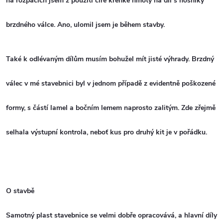
na rozpacích jsem z použití čiré křehké hmoty na díl s nosníky
brzdného válce. Ano, ulomil jsem je během stavby.
Také k odlévaným dílům musím bohužel mít jisté výhrady. Brzdný
válec v mé stavebnici byl v jednom případě z evidentně poškozené
formy, s částí lamel a bočním lemem naprosto zalitým. Zde zřejmě
selhala výstupní kontrola, neboť kus pro druhý kit je v pořádku.
O stavbě
Samotný plast stavebnice se velmi dobře opracovává, a hlavní díly