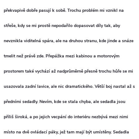
překvapivě dobře pasují k sobě. Trochu problém mi vznikl na
střeše, kdy se mi prostě nepodařilo dopasovat díly tak, aby
nevznikla viditelná spára, ale na druhou stranu, kde jinde a snáze
tmelit než právě zde. Přepážka mezi kabinou a motorovým
prostorem také vychází až nadprůměrně přesně trochu hůře se mi
usazovala zadní lavice, ale nic dramatického. Větší boj nastal až s
předními sedadly. Nevím, kde se stala chyba, ale sedadla jsou
příliš široká, a po jejich vecpání do interiéru nezbývá mezi nimi
místo na dvě ovládací páky, jež tam mají být umístěny. Sedadla