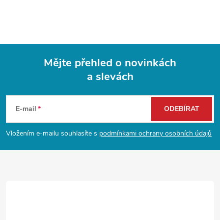
Mějte přehled o novinkách
a slevách
Z
á
E-mail
ODEBÍRAT
p
Vložením e-mailu souhlasíte s
podmínkami ochrany osobních údajů
a
t
í