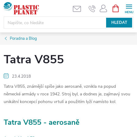
Přejít
NÁKUPNÍ
KOŠÍK
na
obsah
HLEDAT
Poradna a Blog
Tatra V855
23.4.2018
Tatra V855, známější spíše jako aerosaně, vznikla na popud
německé armády v roce 1942. Stroj byl, a dodnes je, zajímavý svou
unikátní koncepcí pohonu vrtulí a použitím lyží namísto kol.
Tatra V855 - aerosaně