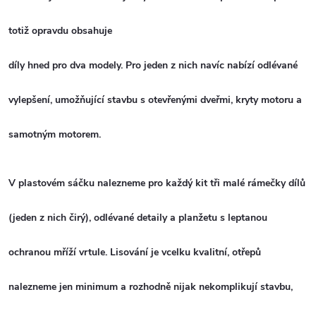
totiž opravdu obsahuje
díly hned pro dva modely. Pro jeden z nich navíc nabízí odlévané
vylepšení, umožňující stavbu s otevřenými dveřmi, kryty motoru a
samotným motorem.
V plastovém sáčku nalezneme pro každý kit tři malé rámečky dílů
(jeden z nich čirý), odlévané detaily a planžetu s leptanou
ochranou mříží vrtule. Lisování je vcelku kvalitní, otřepů
nalezneme jen minimum a rozhodně nijak nekomplikují stavbu,