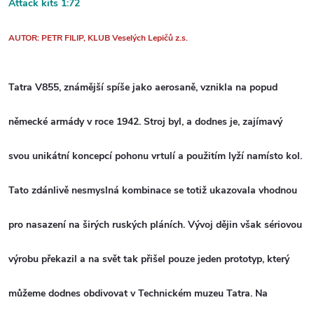
Attack kits 1:72
AUTO
R: PETR FILIP, KLUB Veselých Lepičů z.s.
Tatra V855, známější spíše jako aerosaně, vznikla na popud
německé armády v roce 1942. Stroj byl, a dodnes je, zajímavý
svou unikátní koncepcí pohonu vrtulí a použitím lyží namísto kol.
Tato zdánlivě nesmyslná kombinace se totiž ukazovala vhodnou
pro nasazení na širých ruských pláních. Vývoj dějin však sériovou
výrobu překazil a na svět tak přišel pouze jeden prototyp, který
můžeme dodnes obdivovat v Technickém muzeu Tatra. Na