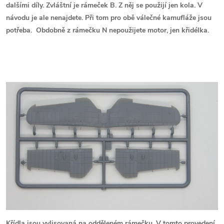
dalšími díly. Zvláštní je rámeček B. Z něj se použijí jen kola. V
návodu je ale nenajdete. Při tom pro obě válečné kamufláže jsou
potřeba. Obdobně z rámečku N nepoužijete motor, jen křidélka.
Křídla jsou vylisovaná na odděleném rámečku. V tomto provedení