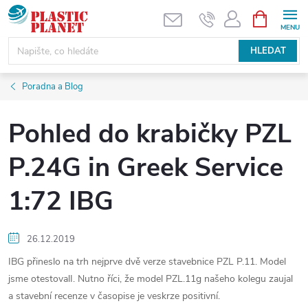
Přejít
NÁKUPNÍ
KOŠÍK
na
obsah
HLEDAT
Poradna a Blog
Pohled do krabičky PZL
P.24G in Greek Service
1:72 IBG
26.12.2019
IBG přineslo na trh nejprve dvě verze stavebnice PZL P.11. Model
jsme otestovalI. Nutno říci, že model PZL.11g našeho kolegu zaujal
a stavební recenze v časopise je veskrze positivní.