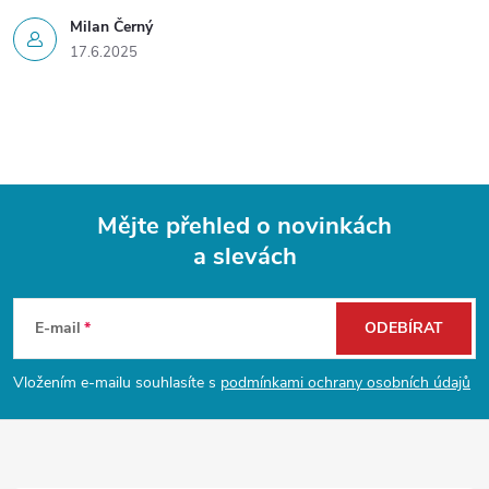
Milan Černý
17.6.2025
Mějte přehled o novinkách
a slevách
Z
á
E-mail
ODEBÍRAT
p
Vložením e-mailu souhlasíte s
podmínkami ochrany osobních údajů
a