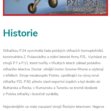
Historie
Stíhačkou P.24 vyvrcholila řada polských stíhacích hornoplošníků
konstruktéra Z. Pulawského a státní letecké firmy PZL. Vycházel ze
strojů P.7 a P.11, které tvořily v třicátých letech základ polského
stíhacího letectva. Dostal silnější motor Gnome-Rhone a výzbrojí
v křídlech. Stroje nezakoupilo Polsko, spoléhající na vývoj nové
stíhačky PZL P.50, přesto slavil exportní úspěch a byl dodán do
Bulharska a Řecka, v Rumunsku a Turecku se kromě dodávek
z Polska stíhačky i licenčně vyráběly.
Nejznámějším se stalo nasazení strojů Řeckým letectvem. Nejprve