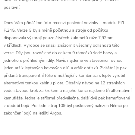
positivní.
Dnes Vám přinášíme foto recenzi poslední novinky – modelu PZL
P.24G. Verze G byla méně početnou a stroje od počátku
disponovala výzbrojí pouze čtyřech kulometů ráže 7,92mm
v křídlech. Výrobce se snažil znázornit všechny odlišnosti této
verze. Díly jsou rozdělené do celkem 9 rámečků šedé barvy a
jednoho s průhlednými díly. Navíc najdeme ve stavebnici rovnou
jeden aršík leptaných kovových dílů a aršík obtisků. Zvláštní je pak
přidaná transparentní fólie umožňující v kombinaci s lepty vyrobit
alternativní tenkou kabinu pilota. Obsáhlý návod na 12 stránkách
vede stavbou krok za krokem a na jeho konci najdeme tři alternativní
kamufláže. Jedna je stříbrná předválečná, další dvě pak kamuflované
z období bojů. Poslední stroj 109 byl poškozený nalezen Němci po
zakončení bojů na letišti Argos.