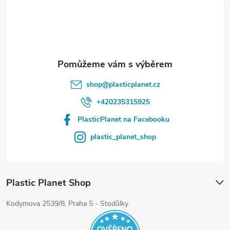
t
í
shop
@
plasticplanet.cz
+420235315925
PlasticPlanet na Facebooku
plastic_planet_shop
Plastic Planet Shop
Kodymova 2539/8, Praha 5 - Stodůlky