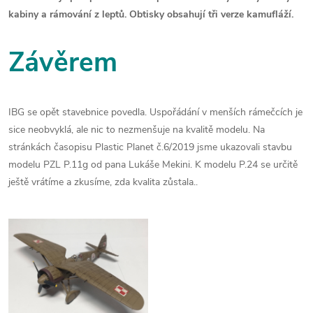
kabiny a rámování z leptů. Obtisky obsahují tři verze kamufláží.
Závěrem
IBG se opět stavebnice povedla. Uspořádání v menších rámečcích je
sice neobvyklá, ale nic to nezmenšuje na kvalitě modelu. Na
stránkách časopisu Plastic Planet č.6/2019 jsme ukazovali stavbu
modelu PZL P.11g od pana Lukáše Mekini. K modelu P.24 se určitě
ještě vrátíme a zkusíme, zda kvalita zůstala..