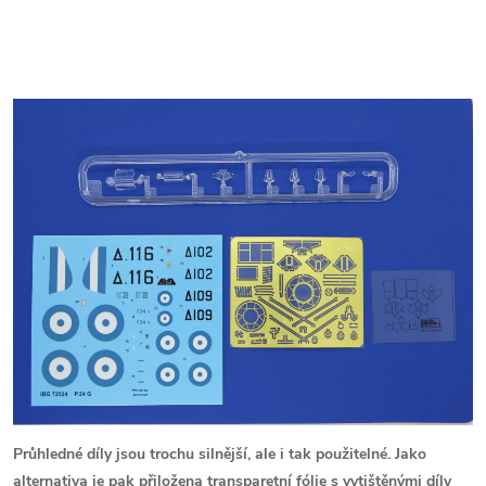
Průhledné díly jsou trochu silnější, ale i tak použitelné. Jako
alternativa je pak přiložena transparetní fólie s vytištěnými díly