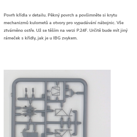
Povrh křídla v detailu. Pěkný povrch a povšimněte si krytu
mechanizmů kulometů a otvory pro vypadávání nábojnic. Vše
ztvárněno ostře. Už se těším na verzi P.24F. Určitě bude mít jiný
rámeček s křídly, jak je u IBG zvykem.