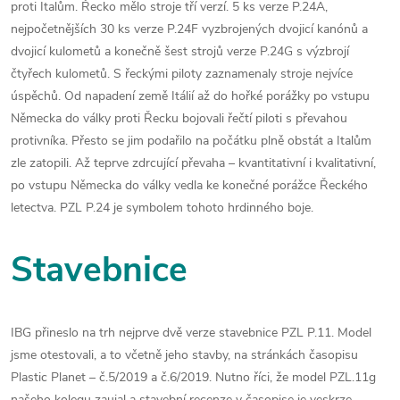
proti Italům. Řecko mělo stroje tří verzí. 5 ks verze P.24A,
nejpočetnějších 30 ks verze P.24F vyzbrojených dvojicí kanónů a
dvojicí kulometů a konečně šest strojů verze P.24G s výzbrojí
čtyřech kulometů. S řeckými piloty zaznamenaly stroje nejvíce
úspěchů. Od napadení země Itálií až do hořké porážky po vstupu
Německa do války proti Řecku bojovali řečtí piloti s převahou
protivníka. Přesto se jim podařilo na počátku plně obstát a Italům
zle zatopili. Až teprve zdrcující převaha – kvantitativní i kvalitativní,
po vstupu Německa do války vedla ke konečné porážce Řeckého
letectva. PZL P.24 je symbolem tohoto hrdinného boje.
Stavebnice
IBG přineslo na trh nejprve dvě verze stavebnice PZL P.11. Model
jsme otestovali, a to včetně jeho stavby, na stránkách časopisu
Plastic Planet – č.5/2019 a č.6/2019. Nutno říci, že model PZL.11g
našeho kolegu zaujal a stavební recenze v časopise je veskrze