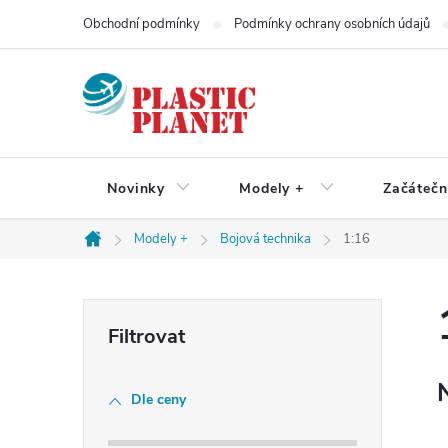
Přejít
Obchodní podmínky
Podmínky ochrany osobních údajů
na
obsah
Novinky
Modely +
Začátečn
Modely +
Bojová technika
1:16
Domů
P
o
Dle ceny
s