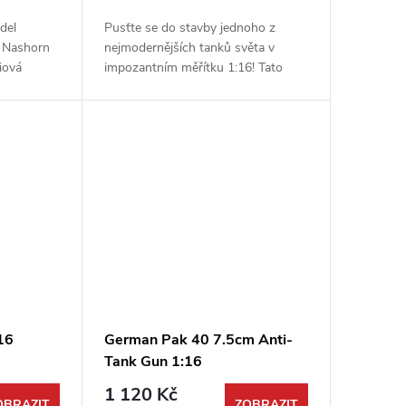
del
Pusťte se do stavby jednoho z
 Nashorn
nejmodernějších tanků světa v
iová
impozantním měřítku 1:16! Tato
vás
detailně propracovaná stavebnice
ní detailů,
německého hlavního bojového
tanku Leopard 2A6 od...
:16
German Pak 40 7.5cm Anti-
Tank Gun 1:16
1 120 Kč
OBRAZIT
ZOBRAZIT