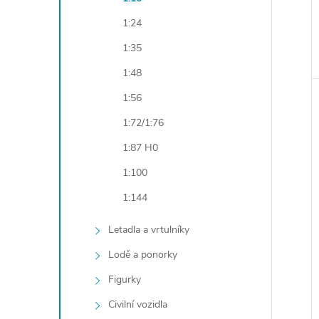
1:24
1:35
1:48
1:56
1:72/1:76
1:87 H0
1:100
1:144
Letadla a vrtulníky
Lodě a ponorky
Figurky
Civilní vozidla