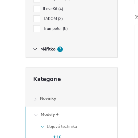
e
ILoveKit
4
3
l
TAKOM
3
Trumpeter
8
Měřítko
?
í
Přeskočit
i
Kategorie
kategorie
Novinky
Modely +
Bojová technika
1:16