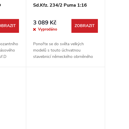
D
Sd.Kfz. 234/2 Puma 1:16
3 089 Kč
OBRAZIT
ZOBRAZIT
Vyprodáno
pozantního
Ponořte se do světa velkých
pásového
modelů s touto úchvatnou
sf.D
stavebnicí německého obrněného
ku 1:16.
automobilu Sd.Kfz. 234/2 Puma v
 od firmy
měřítku 1:16. Špičkový výrobce Das
Werk přináší model plný...