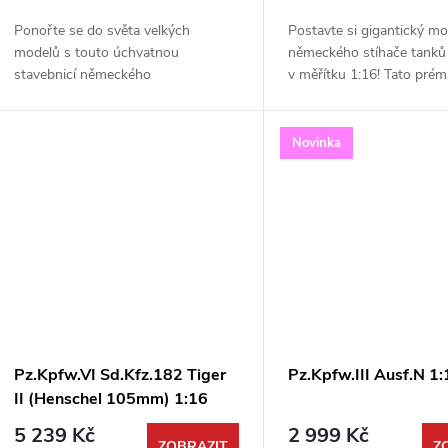
o
u
Ponořte se do světa velkých
Postavte si gigantický mo
d
modelů s touto úchvatnou
německého stíhače tanků
k
stavebnicí německého
v měřítku 1:16! Tato prém
u
polopásového vozidla Sd.Kfz. 250/3
stavebnice od Trumpeter 
t
Ausf. A v měřítku 1:16. Tento
ohromí neuvěřitelnou úrov
k
vysoce detailní model od
od kompletního...
Novinka
renomované...
ů
t
ů
Pz.Kpfw.VI Sd.Kfz.182 Tiger
Pz.Kpfw.III Ausf.N 1
II (Henschel 105mm) 1:16
5 239 Kč
2 999 Kč
ZOBRAZIT
Z