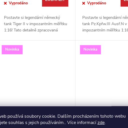
Vyprodáno
Vyprodáno
Postavte si legendární německý
Postavte si legendární n
tank Tiger II v impozantním měřítku
tank Pz.Kpfw.III Ausf.N v
1:16! Tato detailně zpracovaná
impozantním měřítku 1:16
stavebnice od Trumpeter
detailně propracovaný mo
představuje unikátní „what-if“ verzi
renomované značky Trump
s výkonným 105mm...
skutečnou výzvou a...
Novinka
Novinka
German Sd.Kfz.165 Hummel
German MBT Leopar
web používá soubory cookie. Dalším procházením tohoto webu
jete souhlas s jejich používáním.. Více informací
zde
.
(Late Production) 1:16
1:16