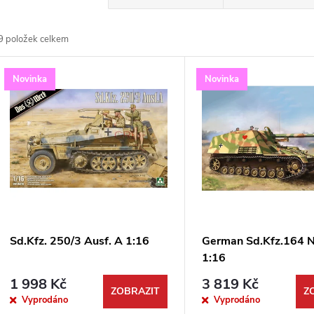
a
9
položek celkem
z
V
Novinka
Novinka
e
ý
n
p
p
s
r
p
Sd.Kfz. 250/3 Ausf. A 1:16
German Sd.Kfz.164 
o
1:16
r
1 998 Kč
3 819 Kč
d
ZOBRAZIT
Z
Vyprodáno
Vyprodáno