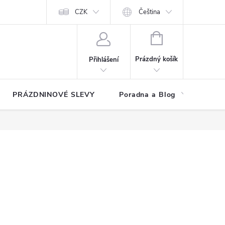
at?
Kontakty
Hodnocení obchodu
CZK
Čeština
NÁKUPNÍ
KOŠÍK
Prázdný košík
Přihlášení
PRÁZDNINOVÉ SLEVY
Poradna a Blog
Reg