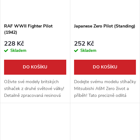
RAF WWII Fighter Pilot
Japanese Zero Pilot (Standing)
(1942)
228 Kč
252 Kč
Skladem
Skladem
DO KOŠÍKU
DO KOŠÍKU
Oživte své modely britských
Dodejte svému modelu stíhačky
stíhaček z druhé světové války!
Mitsubishi A6M Zero život a
Detailně zpracovaná resinová
příběh! Tato precizně odlitá
figurka pilota RAF v postoji z
resinová figurka japonského
roku 1942 od CMK dodá
pilota ve stojící póze od CMK je
vašemu dioramatu nebo
ideálním doplňkem pro...
modelu...