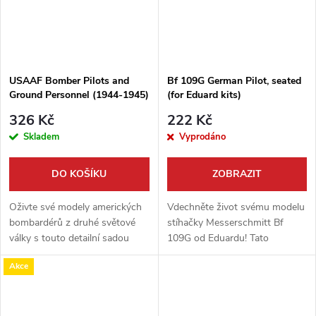
USAAF Bomber Pilots and
Bf 109G German Pilot, seated
Ground Personnel (1944-1945)
(for Eduard kits)
326 Kč
222 Kč
Skladem
Vyprodáno
DO KOŠÍKU
ZOBRAZIT
Oživte své modely amerických
Vdechněte život svému modelu
bombardérů z druhé světové
stíhačky Messerschmitt Bf
války s touto detailní sadou
109G od Eduardu! Tato
figurek od ICM. Balení obsahuje
precizně odlitá resinová figurka
Akce
figurky pilotů v plné výstroji a
německého pilota v sedící
pozemního personálu při...
pozici je navržena tak, aby
dokonale...