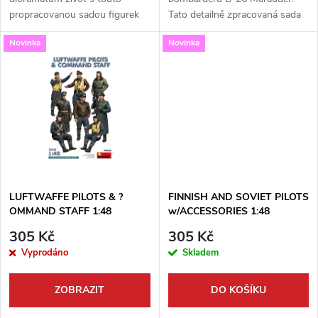
u
propracovanou sadou figurek
Tato detailně zpracovaná sada
u
od Miniart. Balení obsahuje
od ICM v měřítku 1:48 obsahuje
k
Novinka
Novinka
figurky německých a
figurky americké posádky, které
k
rumunských pilotů spolu s
dodají vašemu dílu...
t
pozemním personálem v...
t
ů
ů
LUFTWAFFE PILOTS & ?
FINNISH AND SOVIET PILOTS
OMMAND STAFF 1:48
w/ACCESSORIES 1:48
305 Kč
305 Kč
Vyprodáno
Skladem
ZOBRAZIT
DO KOŠÍKU