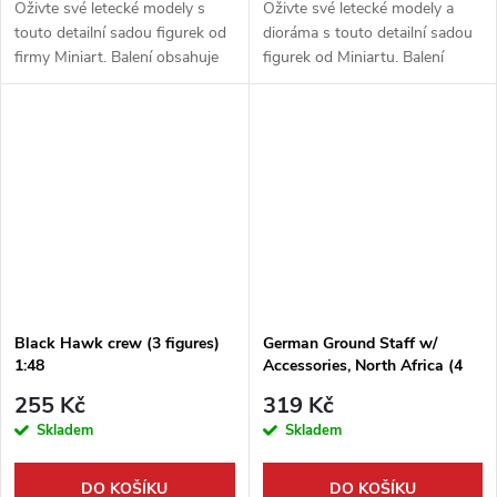
Oživte své letecké modely s
Oživte své letecké modely a
touto detailní sadou figurek od
dioráma s touto detailní sadou
firmy Miniart. Balení obsahuje
figurek od Miniartu. Balení
figurky pilotů a členů
obsahuje postavy finských a
velitelského štábu německé
sovětských pilotů z období
Luftwaffe v oblíbeném měřítku
druhé světové války v měřítku
1:48....
1:48,...
Black Hawk crew (3 figures)
German Ground Staff w/
1:48
Accessories, North Africa (4
fig.)1:48
255 Kč
319 Kč
Skladem
Skladem
DO KOŠÍKU
DO KOŠÍKU