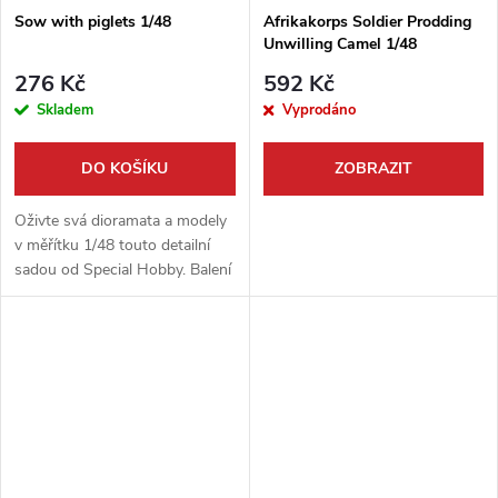
Sow with piglets 1/48
Afrikakorps Soldier Prodding
Unwilling Camel 1/48
276 Kč
592 Kč
Skladem
Vyprodáno
DO KOŠÍKU
ZOBRAZIT
Oživte svá dioramata a modely
v měřítku 1/48 touto detailní
sadou od Special Hobby. Balení
obsahuje figurky prasnice s
malými selátky, které dodají vaší
scéně autentickou...