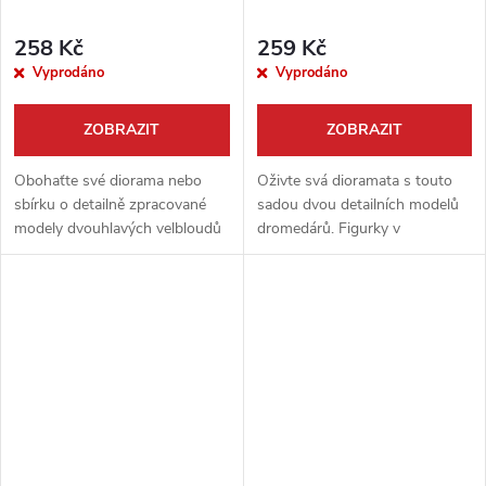
258 Kč
259 Kč
Vyprodáno
Vyprodáno
ZOBRAZIT
ZOBRAZIT
Obohaťte své diorama nebo
Oživte svá dioramata s touto
sbírku o detailně zpracované
sadou dvou detailních modelů
modely dvouhlavých velbloudů
dromedárů. Figurky v
v měřítku 1/72. Tato sada
oblíbeném měřítku 1/72 jsou
obsahuje dva kusy velbloudů,
ideálním doplňkem pro scény z
které jsou ideálním doplňkem
pouštních oblastí, ať už se
pro scény...
jedná o...