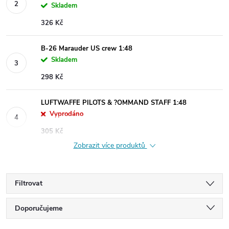
Skladem
326 Kč
B-26 Marauder US crew 1:48
Skladem
298 Kč
LUFTWAFFE PILOTS & ?OMMAND STAFF 1:48
Vyprodáno
305 Kč
Zobrazit více produktů
Filtrovat
Ř
Doporučujeme
Nejlevnější