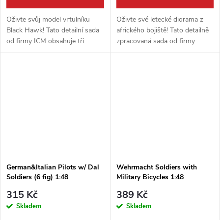
Oživte svůj model vrtulníku
Oživte své letecké diorama z
Black Hawk! Tato detailní sada
afrického bojiště! Tato detailně
od firmy ICM obsahuje tři
zpracovaná sada od firmy
figurky moderní americké
Miniart obsahuje čtyři figurky
posádky v měřítku 1:48.
německého pozemního
Dodejte svému modelu
personálu Luftwaffe v měřítku
maximální realismus a...
1:48....
German&Italian Pilots w/ Dal
Wehrmacht Soldiers with
Soldiers (6 fig) 1:48
Military Bicycles 1:48
315 Kč
389 Kč
Skladem
Skladem