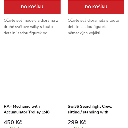
DO KOŠÍKU
DO KOŠÍKU
Oživte své modely a dioráma z
Oživte svá dioramata s touto
druhé světové války s touto
detailní sadou figurek
detailní sadou figurek od
německých vojáků
Miniartu! V měřítku 1:48
Wehrmachtu s vojenskými koly.
naleznete šest postav
Sada v měřítku 1:48 od výrobce
německých a italských pilotů
CMK je ideálním doplňkem k
spolu s vojáky...
modelům letadel a...
RAF Mechanic with
Sw.36 Searchlight Crew,
Accumulator Trolley 1:48
sitting / standing with
binoculars 1:48
450 Kč
299 Kč