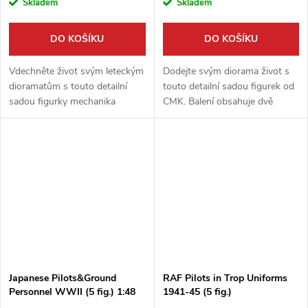
Skladem
Skladem
DO KOŠÍKU
DO KOŠÍKU
Vdechněte život svým leteckým
Dodejte svým diorama život s
dioramatům s touto detailní
touto detailní sadou figurek od
sadou figurky mechanika
CMK. Balení obsahuje dvě
britského Královského letectva
resinové postavy obsluhy
(RAF) a startovacího vozíku.
německého světlometu Sw.36 v
Sada v měřítku 1:48 od
měřítku 1:48 – jednu sedící a
výrobce...
jednu...
Japanese Pilots&Ground
RAF Pilots in Trop Uniforms
Personnel WWII (5 fig.) 1:48
1941-45 (5 fig.)