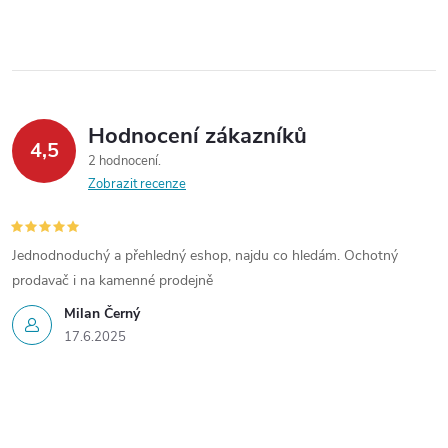
y
v
ý
Hodnocení zákazníků
p
4,5
2 hodnocení
Zobrazit recenze
i
s
Jednodnoduchý a přehledný eshop, najdu co hledám. Ochotný
u
prodavač i na kamenné prodejně
Milan Černý
17.6.2025