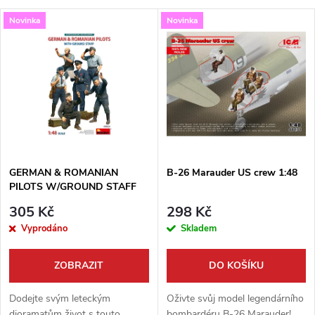
a
V
Novinka
Novinka
Nejdražší
z
ý
Nejprodávanější
e
p
Abecedně
n
i
í
s
p
GERMAN & ROMANIAN
B-26 Marauder US crew 1:48
PILOTS W/GROUND STAFF
p
1:48
r
305 Kč
298 Kč
r
Vyprodáno
Skladem
o
o
ZOBRAZIT
DO KOŠÍKU
d
d
Dodejte svým leteckým
Oživte svůj model legendárního
dioramatům život s touto
bombardéru B-26 Marauder!