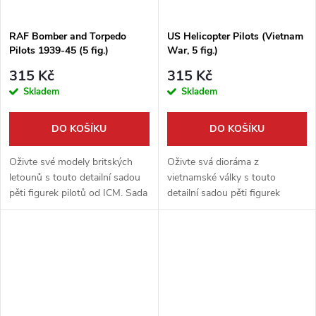
RAF Bomber and Torpedo
US Helicopter Pilots (Vietnam
Pilots 1939-45 (5 fig.)
War, 5 fig.)
315 Kč
315 Kč
Skladem
Skladem
DO KOŠÍKU
DO KOŠÍKU
Oživte své modely britských
Oživte svá dioráma z
letounů s touto detailní sadou
vietnamské války s touto
pěti figurek pilotů od ICM. Sada
detailní sadou pěti figurek
v měřítku 1:48 zachycuje
amerických vrtulníkových pilotů
posádky bombardovacích a
od značky ICM. Každá postava
torpédových letounů RAF z
je zachycena v autentické póze
let...
a výstroji,...