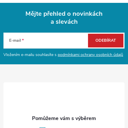
Mějte přehled o novinkách
a slevách
Z
á
E-mail
ODEBÍRAT
p
Vložením e-mailu souhlasíte s
podmínkami ochrany osobních údajů
a
t
í