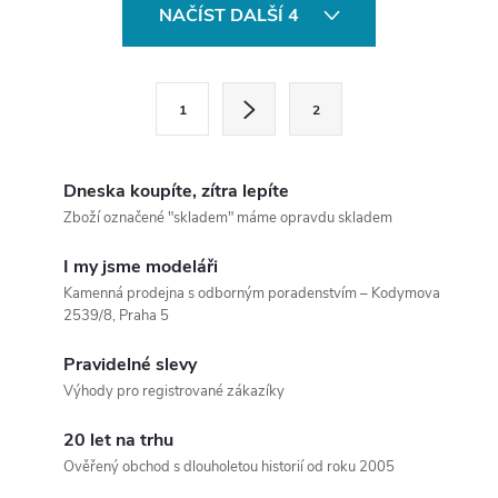
O
světové...
novou úroveň...
NAČÍST DALŠÍ 4
v
l
S
1
2
t
á
r
d
á
Dneska koupíte, zítra lepíte
a
n
Zboží označené "skladem" máme opravdu skladem
k
c
I my jsme modeláři
o
Kamenná prodejna s odborným poradenstvím – Kodymova
í
v
2539/8, Praha 5
á
p
Pravidelné slevy
n
Výhody pro registrované zákazíky
r
í
v
20 let na trhu
Ověřený obchod s dlouholetou historií od roku 2005
k