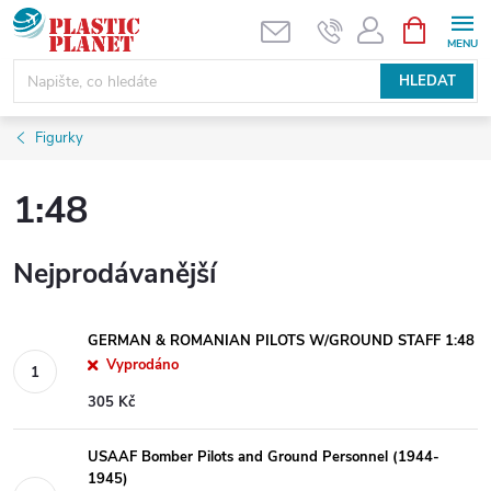
Přejít
NÁKUPNÍ
KOŠÍK
na
obsah
HLEDAT
Figurky
1:48
Nejprodávanější
GERMAN & ROMANIAN PILOTS W/GROUND STAFF 1:48
Vyprodáno
305 Kč
USAAF Bomber Pilots and Ground Personnel (1944-
1945)