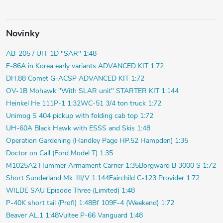
Novinky
AB-205 / UH-1D "SAR" 1:48
F-86A in Korea early variants ADVANCED KIT 1:72
DH.88 Comet G-ACSP ADVANCED KIT 1:72
OV-1B Mohawk "With SLAR unit" STARTER KIT 1:144
Heinkel He 111P-1 1:32
WC-51 3/4 ton truck 1:72
Unimog S 404 pickup with folding cab top 1:72
UH-60A Black Hawk with ESSS and Skis 1:48
Operation Gardening (Handley Page HP.52 Hampden) 1:35
Doctor on Call (Ford Model T) 1:35
M1025A2 Hummer Armament Carrier 1:35
Borgward B 3000 S 1:72
Short Sunderland Mk. III/V 1:144
Fairchild C-123 Provider 1:72
WILDE SAU Episode Three (Limited) 1:48
P-40K short tail (Profi) 1:48
Bf 109F-4 (Weekend) 1:72
Beaver AL.1 1:48
Vultee P-66 Vanguard 1:48