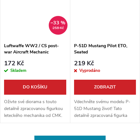
–33 %
258 Kč
Luftwaffe WW2 / CS post-
P-51D Mustang Pilot ETO,
war Aircraft Mechanic
Seated
172 Kč
219 Kč
Skladem
Vyprodáno
DO KOŠÍKU
ZOBRAZIT
Oživte své diorama s touto
Vdechněte svému modelu P-
detailně zpracovanou figurkou
51D Mustang život! Tato
leteckého mechanika od CMK.
detailně zpracovaná figurka
Unikátní koncept umožňuje
sedícího pilota v uniformě pro
figurku použít jak pro scény s
evropské bojiště (ETO) od CMK
letouny Luftwaffe z druhé
posune váš model na zcela