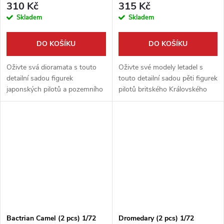
310 Kč
315 Kč
Skladem
Skladem
DO KOŠÍKU
DO KOŠÍKU
Oživte svá dioramata s touto
Oživte své modely letadel s
detailní sadou figurek
touto detailní sadou pěti figurek
japonských pilotů a pozemního
pilotů britského Královského
personálu z období druhé
letectva. Figurky jsou ztvárněny
světové války. Sada od firmy
v tropických uniformách
ICM v měřítku 1:48 obsahuje
používaných v letech 1941-45...
pět...
Bactrian Camel (2 pcs) 1/72
Dromedary (2 pcs) 1/72