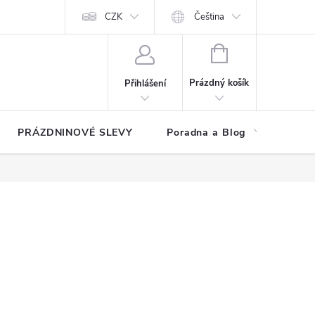
at?
Kontakty
Hodnocení obchodu
CZK
Čeština
NÁKUPNÍ
KOŠÍK
Prázdný košík
Přihlášení
PRÁZDNINOVÉ SLEVY
Poradna a Blog
Reg