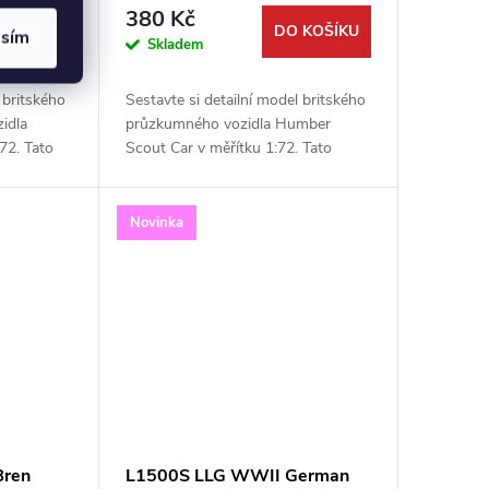
380 Kč
OBRAZIT
DO KOŠÍKU
asím
Skladem
 britského
Sestavte si detailní model britského
idla
průzkumného vozidla Humber
72. Tato
Scout Car v měřítku 1:72. Tato
ttack Hobby
kvalitní stavebnice od Attack Hobby
stroj v
Kits představuje variantu
vyzbrojenou...
Novinka
Bren
L1500S LLG WWII German