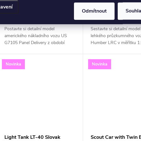
598 Kč
380 Kč
avení
ZOBRAZIT
Z
Odmítnout
Souhl
Vyprodáno
Vyprodáno
Postavte si detailní model
Sestavte si detailní model
amerického nákladního vozu US
lehkého průzkumného voz
G7105 Panel Delivery z období
Humber LRC v měřítku 1:
druhé světové války. Tato plastiková
kvalitní stavebnice od A
stavebnice v měřítku 1:72 od firmy
Kits vám umožní postavit 
ACE vám umožní...
unikátních...
Novinka
Novinka
Light Tank LT-40 Slovak
Scout Car with Twin 