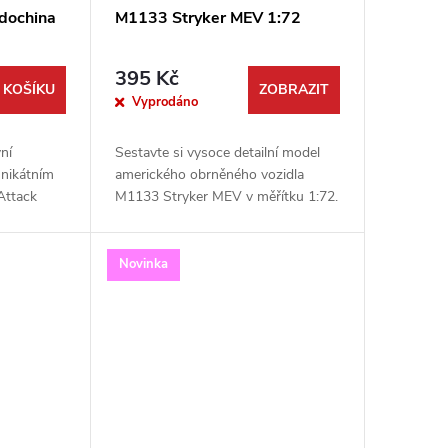
ndochina
M1133 Stryker MEV 1:72
395 Kč
 KOŠÍKU
ZOBRAZIT
Vyprodáno
vní
Sestavte si vysoce detailní model
unikátním
amerického obrněného vozidla
Attack
M1133 Stryker MEV v měřítku 1:72.
2 obsahuje
Tato špičková stavebnice od
mného
renomované značky Trumpeter
zachycuje specifickou...
Novinka