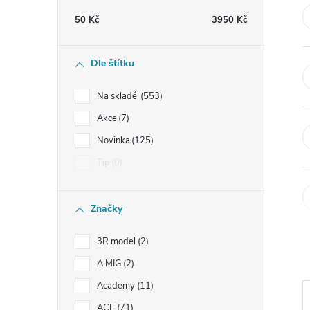
t
50
Kč
3950
Kč
r
Dle štítku
a
Na skladě
553
n
Akce
7
Novinka
125
n
Tip
0
í
Značky
p
3R model
2
a
A.MIG
2
n
Academy
11
ACE
71