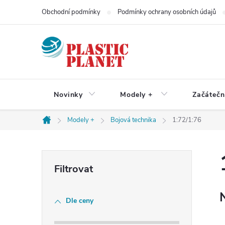
Přejít
Obchodní podmínky
Podmínky ochrany osobních údajů
na
obsah
Novinky
Modely +
Začátečn
Modely +
Bojová technika
1:72/1:76
Domů
P
o
Dle ceny
s