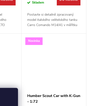
Skladem
el
Postavte si detailně zpracovaný
vého
model italského velitelského tanku
 KTO
Carro Comando M14/41 v měřítku
avebnice v
1:72. Tato unikátní stavebnice od
vaného
IBG Models zachycuje variantu s
ělou...
odstraněnou...
Novinka
BG 1:72
Humber Scout Car with K-Gun
- 1:72