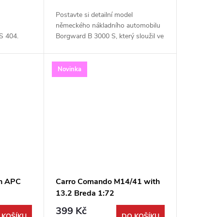
Postavte si detailní model
německého nákladního automobilu
S 404.
Borgward B 3000 S, který sloužil ve
od firmy
Wehrmachtu během druhé světové
cuje
války. Tato precizní plastiková
cí...
stavebnice od firmy...
Novinka
sh APC
Carro Comando M14/41 with
13.2 Breda 1:72
399 Kč
 KOŠÍKU
DO KOŠÍKU