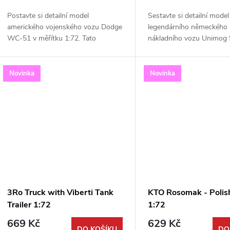
o
u
Postavte si detailní model
Sestavte si detailní model
d
amerického vojenského vozu Dodge
legendárního německého
k
WC-51 v měřítku 1:72. Tato
nákladního vozu Unimog 
u
stavebnice od firmy ACE věrně
Tato precizní stavebnice 
t
zachycuje podobu legendárního
ACE v měřítku 1:72 zachy
k
„Beepu“, který byl...
variantu pickup se stahova
Novinka
Novinka
ů
t
ů
3Ro Truck with Viberti Tank
KTO Rosomak - Poli
Trailer 1:72
1:72
669 Kč
629 Kč
DO KOŠÍKU
DO