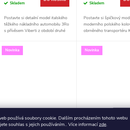
Skladem
Skladem
Postavte si detailní model italského
Postavte si špičkový mod
těžkého nákladního automobilu 3Ro
moderního polského kolo
s přívěsem Viberti z období druhé
obrněného transportéru
světové války. Tato precizní
Rosomak. Tato detailní st
stavebnice od IBG Models v měřítku
měřítku 1:72 od renomo
1:72 je...
výrobce IBG Models je skv
Novinka
Novinka
US G7105 1,5t 4x4 Panel
Humber LRC 1st CIA
web používá soubory cookie. Dalším procházením tohoto webu
jete souhlas s jejich používáním.. Více informací
zde
.
Delivery truck 1:72