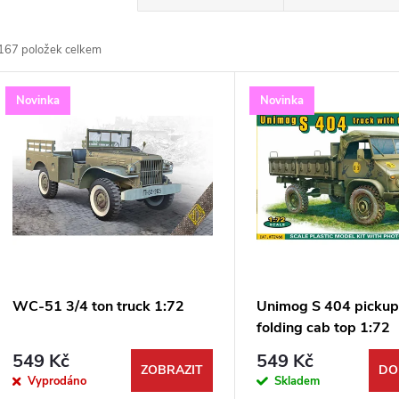
a
167
položek celkem
z
V
Novinka
Novinka
e
ý
n
p
p
s
r
p
WC-51 3/4 ton truck 1:72
Unimog S 404 pickup
o
folding cab top 1:72
r
549 Kč
549 Kč
d
ZOBRAZIT
DO
Vyprodáno
Skladem