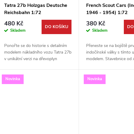
Tatra 27b Holzgas Deutsche
French Scout Cars (I
Reichsbahn 1:72
1946 - 1954) 1:72
480 Kč
380 Kč
DO KOŠÍKU
DO
Skladem
Skladem
Ponořte se do historie s detailním
Přeneste se na bojiště pr
modelem nákladního vozu Tatra 27b
indočínské války s tímto 
v unikátní verzi na dřevoplyn
modelem. Stavebnice od 
(Holzgas). Tato plastová stavebnice
Hobby Kits v měřítku 1:7
v měřítku 1:72 od Attack Hobby
model britského průzku
Kits věrně...
vozidla ve...
Novinka
Novinka