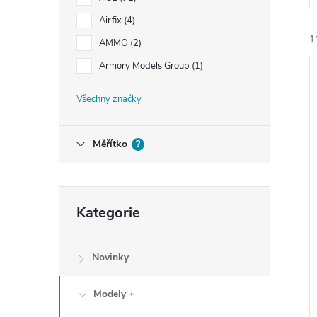
e
Airfix
4
1
l
AMMO
2
Armory Models Group
1
Všechny značky
Měřítko
?
í
i
Přeskočit
Kategorie
kategorie
Novinky
Modely +