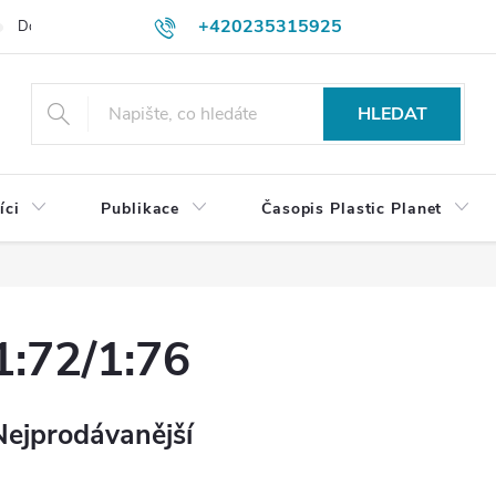
+420235315925
Dodací a platební podmínky
Podmínky vrácení peněz
Jak objedn
shop@plasticplanet.cz
HLEDAT
íci
Publikace
Časopis Plastic Planet
1:72/1:76
Nejprodávanější