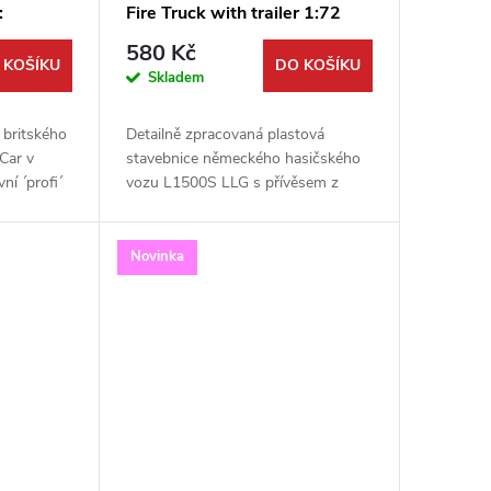
:
Fire Truck with trailer 1:72
72
580 Kč
 KOŠÍKU
DO KOŠÍKU
Skladem
 britského
Detailně zpracovaná plastová
Car v
stavebnice německého hasičského
ní ´profi´
vozu L1500S LLG s přívěsem z
ts vyniká
období druhé světové války. Tento
ým dílům
jedinečný model v měřítku 1:72 od
výrobce Attack...
Novinka