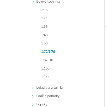
Bojová technika
1:16
1:24
1:35
1:48
1:56
1:72/1:76
1:87 H0
1:100
1:144
Letadla a vrtulníky
Lodě a ponorky
Figurky