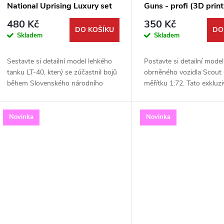
National Uprising Luxury set
Guns - profi (3D print
1:72
wheels,Bren Gun) 1:
480 Kč
350 Kč
DO KOŠÍKU
DO
Skladem
Skladem
Sestavte si detailní model lehkého
Postavte si detailní model
tanku LT-40, který se zúčastnil bojů
obrněného vozidla Scout 
během Slovenského národního
měřítku 1:72. Tato exkluziv
povstání. Tato luxusní sada od
edice od Attack Hobby Ki
Attack Hobby Kits v měřítku 1:72
díky precizním 3D tištěn
obsahuje...
–...
Novinka
Novinka