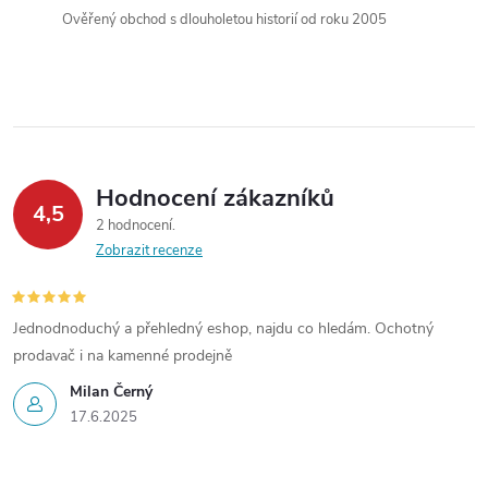
í
Ověřený obchod s dlouholetou historií od roku 2005
p
r
v
k
Hodnocení zákazníků
4,5
y
2 hodnocení
Zobrazit recenze
v
ý
Jednodnoduchý a přehledný eshop, najdu co hledám. Ochotný
prodavač i na kamenné prodejně
p
Milan Černý
i
17.6.2025
s