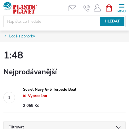
Přejít
NÁKUPNÍ
KOŠÍK
na
obsah
HLEDAT
Lodě a ponorky
1:48
Nejprodávanější
Soviet Navy G-5 Torpedo Boat
Vyprodáno
2 058 Kč
Filtrovat