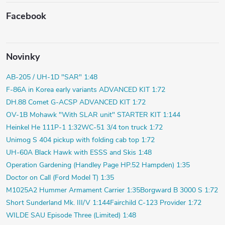
Facebook
Novinky
AB-205 / UH-1D "SAR" 1:48
F-86A in Korea early variants ADVANCED KIT 1:72
DH.88 Comet G-ACSP ADVANCED KIT 1:72
OV-1B Mohawk "With SLAR unit" STARTER KIT 1:144
Heinkel He 111P-1 1:32
WC-51 3/4 ton truck 1:72
Unimog S 404 pickup with folding cab top 1:72
UH-60A Black Hawk with ESSS and Skis 1:48
Operation Gardening (Handley Page HP.52 Hampden) 1:35
Doctor on Call (Ford Model T) 1:35
M1025A2 Hummer Armament Carrier 1:35
Borgward B 3000 S 1:72
Short Sunderland Mk. III/V 1:144
Fairchild C-123 Provider 1:72
WILDE SAU Episode Three (Limited) 1:48