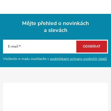
u
Mějte přehled o novinkách
a slevách
Z
á
E-mail
ODEBÍRAT
p
Vložením e-mailu souhlasíte s
podmínkami ochrany osobních údajů
a
t
í