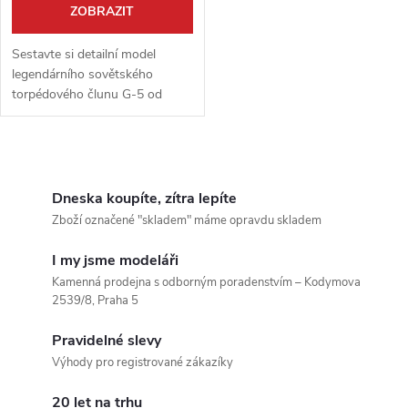
o
ZOBRAZIT
d
d
Sestavte si detailní model
u
legendárního sovětského
torpédového člunu G-5 od
u
značky ILoveKit. Tento ikonický
k
stroj, známý svou neuvěřitelnou
k
rychlostí, byl klíčovým hráčem...
O
t
t
v
Dneska koupíte, zítra lepíte
ů
Zboží označené "skladem" máme opravdu skladem
ů
l
I my jsme modeláři
á
Kamenná prodejna s odborným poradenstvím – Kodymova
2539/8, Praha 5
d
Pravidelné slevy
a
Výhody pro registrované zákazíky
c
20 let na trhu