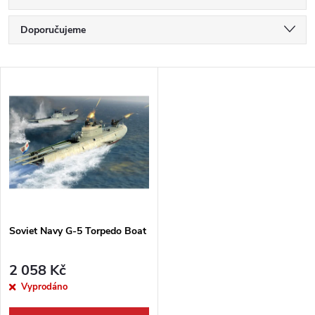
Ř
Doporučujeme
a
Nejlevnější
V
Nejdražší
z
ý
Nejprodávanější
e
p
Abecedně
n
i
í
s
p
Soviet Navy G-5 Torpedo Boat
p
r
2 058 Kč
r
Vyprodáno
o