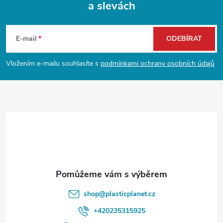
a slevách
Z
á
E-mail
ODEBÍRAT
p
Vložením e-mailu souhlasíte s
podmínkami ochrany osobních údajů
a
t
í
shop
@
plasticplanet.cz
+420235315925