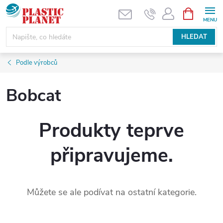
Přejít
NÁKUPNÍ
KOŠÍK
na
obsah
HLEDAT
Podle výrobců
Bobcat
Produkty teprve
připravujeme.
Můžete se ale podívat na ostatní kategorie.