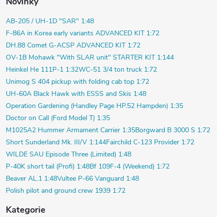
Novinky
AB-205 / UH-1D "SAR" 1:48
F-86A in Korea early variants ADVANCED KIT 1:72
DH.88 Comet G-ACSP ADVANCED KIT 1:72
OV-1B Mohawk "With SLAR unit" STARTER KIT 1:144
Heinkel He 111P-1 1:32
WC-51 3/4 ton truck 1:72
Unimog S 404 pickup with folding cab top 1:72
UH-60A Black Hawk with ESSS and Skis 1:48
Operation Gardening (Handley Page HP.52 Hampden) 1:35
Doctor on Call (Ford Model T) 1:35
M1025A2 Hummer Armament Carrier 1:35
Borgward B 3000 S 1:72
Short Sunderland Mk. III/V 1:144
Fairchild C-123 Provider 1:72
WILDE SAU Episode Three (Limited) 1:48
P-40K short tail (Profi) 1:48
Bf 109F-4 (Weekend) 1:72
Beaver AL.1 1:48
Vultee P-66 Vanguard 1:48
Polish pilot and ground crew 1939 1:72
Kategorie