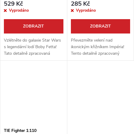
529 Kč
285 Kč
Vyprodáno
Vyprodáno
ZOBRAZIT
ZOBRAZIT
Vzlétněte do galaxie Star Wars
Převezměte velení nad
s legendární lodí Boby Fetta!
ikonickým křižníkem Impéria!
Tato detailně zpracovaná
Tento detailně zpracovaný
stavebnice od Revellu v měřítku
model lodi Imperial Star
1:88 je povinností pro každého
Destroyer od Revell v měřítku
fanouška a modeláře....
1:12300 je povinností pro
každého fanouška...
TIE Fighter 1:110