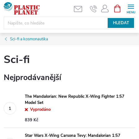
Přejít
NÁKUPNÍ
KOŠÍK
na
obsah
HLEDAT
Sci-fi a kosmonautika
Sci-fi
Nejprodávanější
The Mandalorian: New Republic X-Wing Fighter 1:57
Model Set
Vyprodáno
839 Kč
Star Wars X-Wing Carsona Tevy: Mandalorian 1:57