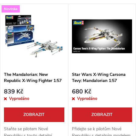
a
V
Novinka
Nejdražší
z
ý
Nejprodávanější
e
p
Abecedně
n
i
í
s
p
The Mandalorian: New
Star Wars X-Wing Carsona
Republic X-Wing Fighter 1:57
Tevy: Mandalorian 1:57
p
Model Set
r
839 Kč
680 Kč
r
Vyprodáno
Vyprodáno
o
o
ZOBRAZIT
ZOBRAZIT
d
d
Staňte se pilotem Nové
Přidejte se k pilotům Nové
Republiky s touto detailní
Republiky s detailním modelem