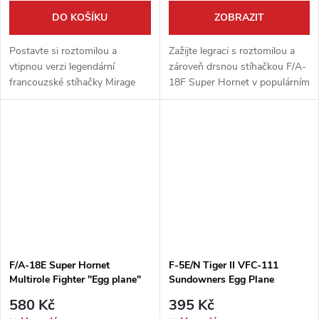
DO KOŠÍKU
ZOBRAZIT
Postavte si roztomilou a
Zažijte legraci s roztomilou a
vtipnou verzi legendární
zároveň drsnou stíhačkou F/A-
francouzské stíhačky Mirage
18F Super Hornet v populárním
2000! Tento model ve stylu
stylu "Egg plane"! Tento
„Egg plane“ od AFV Club je
unikátní model od AFV Club je
ideální pro rychlou relaxaci i pro
navržen jako jednoduchá...
začínající...
F/A-18E Super Hornet
F-5E/N Tiger II VFC-111
Multirole Fighter "Egg plane"
Sundowners Egg Plane
580 Kč
395 Kč