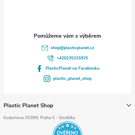
í
shop
@
plasticplanet.cz
+420235315925
PlasticPlanet na Facebooku
plastic_planet_shop
Plastic Planet Shop
Kodymova 2539/8, Praha 5 - Stodůlky