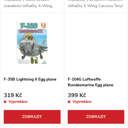
u
stavebnicí stíhačky X-Wing,
stíhačky X-Wing Carsona Tevy!
u
kterou znáte ze seriálu The
Tento ikonický stroj, známý ze
k
Mandalorian! Tento ikonický
seriálu Star Wars: The
k
model od legendární značky
Mandalorian, přináší Revell
t
Revell v měřítku...
jako...
t
ů
ů
F-35B Lightning II Egg plane
F-104G Luftwaffe
Bundesmarine Egg plane
319 Kč
399 Kč
Vyprodáno
Vyprodáno
ZOBRAZIT
ZOBRAZIT