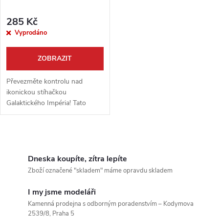
285 Kč
Vyprodáno
ZOBRAZIT
Převezměte kontrolu nad
ikonickou stíhačkou
Galaktického Impéria! Tato
detailně zpracovaná stavebnice
TIE Fighter od renomované
značky Revell v měřítku 1:110
O
je dokonalým...
v
Dneska koupíte, zítra lepíte
Zboží označené "skladem" máme opravdu skladem
l
I my jsme modeláři
á
Kamenná prodejna s odborným poradenstvím – Kodymova
2539/8, Praha 5