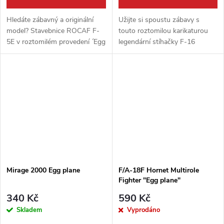
Hledáte zábavný a originální
Užijte si spoustu zábavy s
model? Stavebnice ROCAF F-
touto roztomilou karikaturou
5E v roztomilém provedení ´Egg
legendární stíhačky F-16
plane´ od AFV Club je trefou do
Fighting Falcon! Stavebnice F-
černého! Tento model slavné
16 AM Egg plane od AFV Club
stíhačky F-5E Tiger II v...
představuje ikonický letoun v...
Mirage 2000 Egg plane
F/A-18F Hornet Multirole
Fighter "Egg plane"
340 Kč
590 Kč
Skladem
Vyprodáno