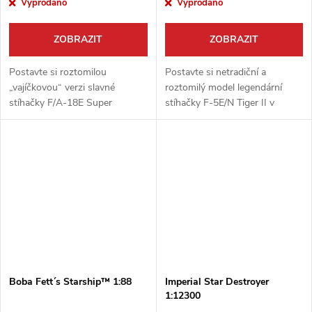
Vyprodáno
Vyprodáno
ZOBRAZIT
ZOBRAZIT
Postavte si roztomilou
Postavte si netradiční a
„vajíčkovou“ verzi slavné
roztomilý model legendární
stíhačky F/A-18E Super
stíhačky F-5E/N Tiger II v
Hornet! Tento model od AFV
provedení ´Egg Plane´! Tato
Club je navržen pro rychlé a
zábavná stavebnice od AFV
snadné sestavení bez nutnosti
Club vás potěší snadnou
lepení, takže je...
stavbou a detailními...
Boba Fett´s Starship™ 1:88
Imperial Star Destroyer
1:12300