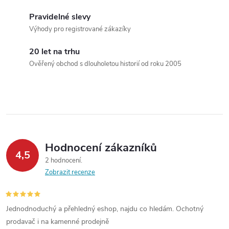
d
Pravidelné slevy
a
Výhody pro registrované zákazíky
c
20 let na trhu
í
Ověřený obchod s dlouholetou historií od roku 2005
p
r
v
k
Hodnocení zákazníků
4,5
y
2 hodnocení
Zobrazit recenze
v
ý
Jednodnoduchý a přehledný eshop, najdu co hledám. Ochotný
prodavač i na kamenné prodejně
p