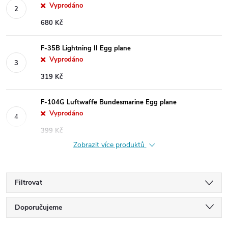
Vyprodáno
680 Kč
F-35B Lightning II Egg plane
Vyprodáno
319 Kč
F-104G Luftwaffe Bundesmarine Egg plane
Vyprodáno
399 Kč
Zobrazit více produktů
Filtrovat
Ř
Doporučujeme
Nejlevnější