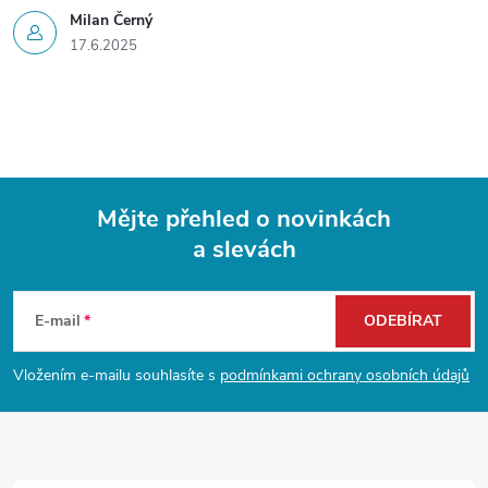
Milan Černý
i
17.6.2025
s
u
Mějte přehled o novinkách
a slevách
Z
á
E-mail
ODEBÍRAT
p
Vložením e-mailu souhlasíte s
podmínkami ochrany osobních údajů
a
t