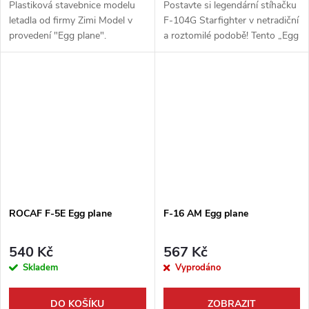
Plastiková stavebnice modelu
Postavte si legendární stíhačku
letadla od firmy Zimi Model v
F-104G Starfighter v netradiční
provedení "Egg plane".
a roztomilé podobě! Tento „Egg
Neobsahuje barvy ani lepidlo.
Plane“ model od AFV Club
přináší zábavný pohled na
slavný letoun německé
Luftwaffe...
ROCAF F-5E Egg plane
F-16 AM Egg plane
540 Kč
567 Kč
Skladem
Vyprodáno
DO KOŠÍKU
ZOBRAZIT