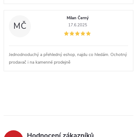
s
Milan Černý
h
MČ
17.6.2025
o
d
Jednodnoduchý a přehledný eshop, najdu co hledám. Ochotný
prodavač i na kamenné prodejně
n
o
O
c
v
l
e
á
n
Hodnocení zákazníků