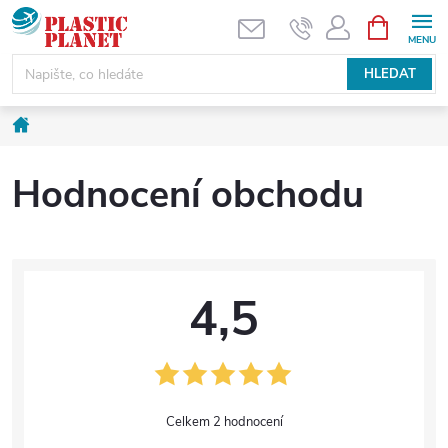
Přejít
NÁKUPNÍ
KOŠÍK
na
obsah
HLEDAT
Domů
Hodnocení obchodu
4,5
2 hodnocení