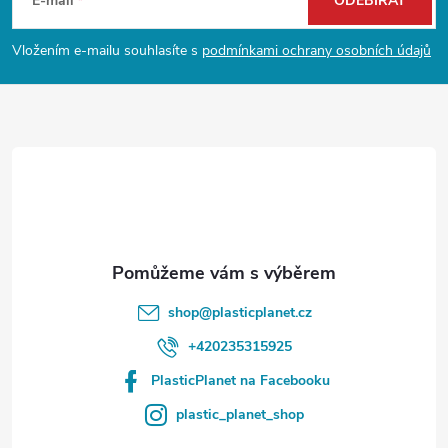
á
E-mail
ODEBÍRAT
i
p
Vložením e-mailu souhlasíte s
podmínkami ochrany osobních údajů
s
a
u
t
í
shop
@
plasticplanet.cz
+420235315925
PlasticPlanet na Facebooku
plastic_planet_shop