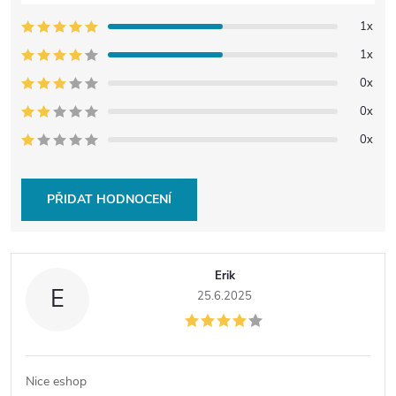
1x
1x
0x
0x
0x
PŘIDAT HODNOCENÍ
V
Erik
ý
E
25.6.2025
p
i
Nice eshop