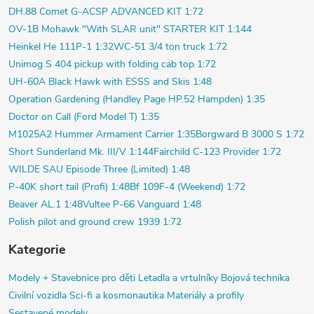
DH.88 Comet G-ACSP ADVANCED KIT 1:72
OV-1B Mohawk "With SLAR unit" STARTER KIT 1:144
Heinkel He 111P-1 1:32
WC-51 3/4 ton truck 1:72
Unimog S 404 pickup with folding cab top 1:72
UH-60A Black Hawk with ESSS and Skis 1:48
Operation Gardening (Handley Page HP.52 Hampden) 1:35
Doctor on Call (Ford Model T) 1:35
M1025A2 Hummer Armament Carrier 1:35
Borgward B 3000 S 1:72
Short Sunderland Mk. III/V 1:144
Fairchild C-123 Provider 1:72
WILDE SAU Episode Three (Limited) 1:48
P-40K short tail (Profi) 1:48
Bf 109F-4 (Weekend) 1:72
Beaver AL.1 1:48
Vultee P-66 Vanguard 1:48
Polish pilot and ground crew 1939 1:72
Kategorie
Modely +
Stavebnice pro děti
Letadla a vrtulníky
Bojová technika
Civilní vozidla
Sci-fi a kosmonautika
Materiály a profily
Sestavené modely