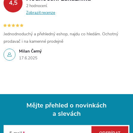
d
4,5
2 hodnocení
í
a
Zobrazit recenze
c
í
Jednodnoduchý a přehledný eshop, najdu co hledám. Ochotný
prodavač i na kamenné prodejně
p
Milan Černý
r
17.6.2025
v
k
y
Mějte přehled o novinkách
v
a slevách
Z
ý
p