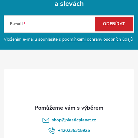
a slevách
Z
á
E-mail
ODEBÍRAT
p
Vložením e-mailu souhlasíte s
podmínkami ochrany osobních údajů
a
t
í
shop
@
plasticplanet.cz
+420235315925