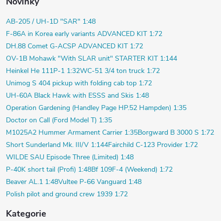
Novinky
AB-205 / UH-1D "SAR" 1:48
F-86A in Korea early variants ADVANCED KIT 1:72
DH.88 Comet G-ACSP ADVANCED KIT 1:72
OV-1B Mohawk "With SLAR unit" STARTER KIT 1:144
Heinkel He 111P-1 1:32
WC-51 3/4 ton truck 1:72
Unimog S 404 pickup with folding cab top 1:72
UH-60A Black Hawk with ESSS and Skis 1:48
Operation Gardening (Handley Page HP.52 Hampden) 1:35
Doctor on Call (Ford Model T) 1:35
M1025A2 Hummer Armament Carrier 1:35
Borgward B 3000 S 1:72
Short Sunderland Mk. III/V 1:144
Fairchild C-123 Provider 1:72
WILDE SAU Episode Three (Limited) 1:48
P-40K short tail (Profi) 1:48
Bf 109F-4 (Weekend) 1:72
Beaver AL.1 1:48
Vultee P-66 Vanguard 1:48
Polish pilot and ground crew 1939 1:72
Kategorie