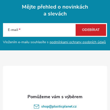
Mějte přehled o novinkách
a slevách
Z
á
E-mail
ODEBÍRAT
p
Vložením e-mailu souhlasíte s
podmínkami ochrany osobních údajů
a
t
í
shop
@
plasticplanet.cz