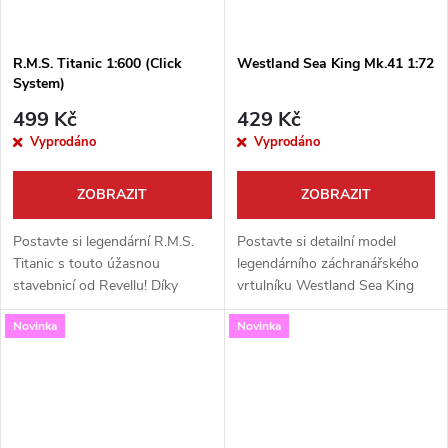
R.M.S. Titanic 1:600 (Click
Westland Sea King Mk.41 1:72
System)
499 Kč
429 Kč
Vyprodáno
Vyprodáno
ZOBRAZIT
ZOBRAZIT
Postavte si legendární R.M.S.
Postavte si detailní model
Titanic s touto úžasnou
legendárního záchranářského
stavebnicí od Revellu! Díky
vrtulníku Westland Sea King
inovativnímu systému Click-
Mk.41 v měřítku 1:72. Tato
Novinka
Novinka
System nepotřebujete žádné
vysoce kvalitní stavebnice od
lepidlo – díly do sebe
renomované značky Revell
perfektně...
přináší...