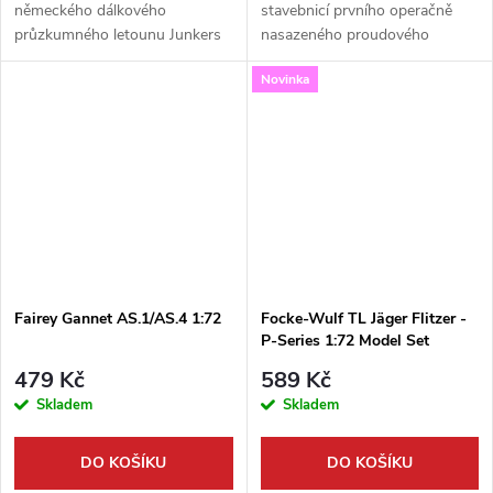
německého dálkového
stavebnicí prvního operačně
průzkumného letounu Junkers
nasazeného proudového
Ju 290A-5/7 "Seeadler". Tato
stíhacího letounu,
Novinka
detailně zpracovaná stavebnice
Messerschmitt Me 262 A-
od firmy Revell v měřítku 1:72...
1a/U4. Tento unikátní model v
měřítku 1:32 od firmy...
Fairey Gannet AS.1/AS.4 1:72
Focke-Wulf TL Jäger Flitzer -
P-Series 1:72 Model Set
479 Kč
589 Kč
Skladem
Skladem
DO KOŠÍKU
DO KOŠÍKU