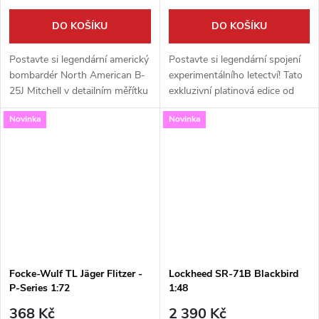
DO KOŠÍKU
DO KOŠÍKU
Postavte si legendární americký
Postavte si legendární spojení
bombardér North American B-
experimentálního letectví! Tato
25J Mitchell v detailním měřítku
exkluzivní platinová edice od
1:48. Tato propracovaná
Revellu vám přináší detailně
Novinka
Novinka
stavebnice od firmy Revell vám
zpracovaný model nosiče
umožní vytvořit si věrnou...
Boeing NB-52 a raketového...
Focke-Wulf TL Jäger Flitzer -
Lockheed SR-71B Blackbird
P-Series 1:72
1:48
368 Kč
2 390 Kč