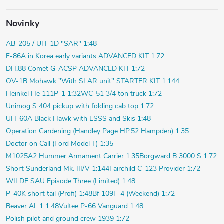
Novinky
AB-205 / UH-1D "SAR" 1:48
F-86A in Korea early variants ADVANCED KIT 1:72
DH.88 Comet G-ACSP ADVANCED KIT 1:72
OV-1B Mohawk "With SLAR unit" STARTER KIT 1:144
Heinkel He 111P-1 1:32
WC-51 3/4 ton truck 1:72
Unimog S 404 pickup with folding cab top 1:72
UH-60A Black Hawk with ESSS and Skis 1:48
Operation Gardening (Handley Page HP.52 Hampden) 1:35
Doctor on Call (Ford Model T) 1:35
M1025A2 Hummer Armament Carrier 1:35
Borgward B 3000 S 1:72
Short Sunderland Mk. III/V 1:144
Fairchild C-123 Provider 1:72
WILDE SAU Episode Three (Limited) 1:48
P-40K short tail (Profi) 1:48
Bf 109F-4 (Weekend) 1:72
Beaver AL.1 1:48
Vultee P-66 Vanguard 1:48
Polish pilot and ground crew 1939 1:72