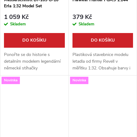
Erla 1:32 Model Set
1 059 Kč
379 Kč
Skladem
Skladem
DO KOŠÍKU
DO KOŠÍKU
Ponořte se do historie s
Plastiková stavebnice modelu
detailním modelem legendární
letadla od firmy Revell v
německé stíhačky
měřítku 1:32. Obsahuje barvy i
Messerschmitt Bf-109 G-10 v
lepidlo.
Novinka
Novinka
měřítku 1:32. Tento kompletní
set od Revellu obsahuje vše
potřebné pro...