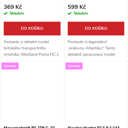
369 Kč
599 Kč
Skladem
Skladem
DO KOŠÍKU
DO KOŠÍKU
Sestavte si detailní model
Postavte si legendární
britského transportního
„královnu Atlantiku“! Tento
vrtulníku Westland Puma HC.1
detailně zpracovaný model
v kompaktním měřítku 1:144.
letounu Lockheed L-1049G
Novinka
Novinka
Tato precizní stavebnice od
Super Constellation od Revellu
renomované značky Revell je
v měřítku 1:144 je skutečnou
skvělou...
ikonou...
Messerschmitt Bf-109 G-10
Hawker Hunter FGA.9 1:144