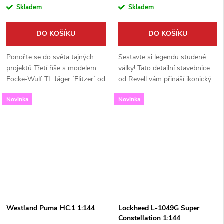
Skladem
Skladem
DO KOŠÍKU
DO KOŠÍKU
Ponořte se do světa tajných
Sestavte si legendu studené
projektů Třetí říše s modelem
války! Tato detailní stavebnice
Focke-Wulf TL Jäger ´Flitzer´ od
od Revell vám přináší ikonický
Revellu. Tato detailní stavebnice
Lockheed SR-71B Blackbird,
Novinka
Novinka
v měřítku 1:72 vám umožní
nejrychlejší letoun své doby, v
postavit si fascinující...
impozantním měřítku 1:48....
Westland Puma HC.1 1:144
Lockheed L-1049G Super
Constellation 1:144