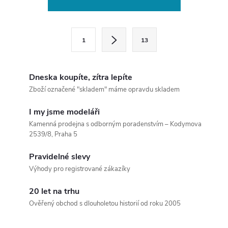
v
l
S
1
13
t
á
r
d
á
Dneska koupíte, zítra lepíte
a
n
Zboží označené "skladem" máme opravdu skladem
k
c
I my jsme modeláři
o
Kamenná prodejna s odborným poradenstvím – Kodymova
í
v
2539/8, Praha 5
á
p
Pravidelné slevy
n
Výhody pro registrované zákazíky
r
í
v
20 let na trhu
Ověřený obchod s dlouholetou historií od roku 2005
k