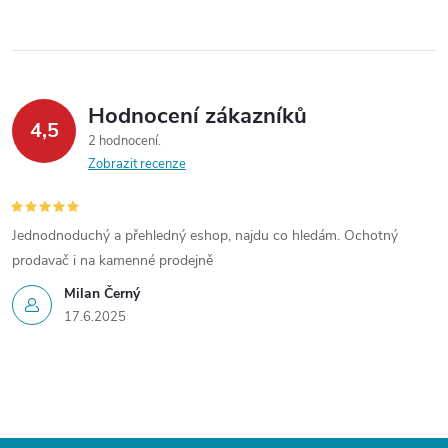
y
v
ý
Hodnocení zákazníků
p
4,5
2 hodnocení
Zobrazit recenze
i
s
Jednodnoduchý a přehledný eshop, najdu co hledám. Ochotný
u
prodavač i na kamenné prodejně
Milan Černý
17.6.2025