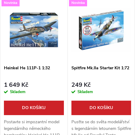
V
Novinka
Novinka
Nejdražší
z
ý
Nejprodávanější
e
p
Abecedně
n
i
í
s
p
Heinkel He 111P-1 1:32
Spitfire Mk.IIa Starter Kit 1:72
p
r
1 649 Kč
249 Kč
r
Skladem
Skladem
o
o
DO KOŠÍKU
DO KOŠÍKU
d
d
Postavte si impozantní model
Pusťte se do světa modelářství
u
legendárního německého
s legendárním letounem Spitfire