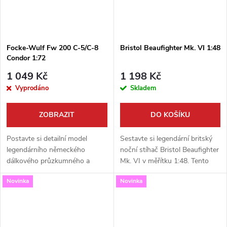
Focke-Wulf Fw 200 C-5/C-8
Bristol Beaufighter Mk. VI 1:48
Condor 1:72
1 049 Kč
1 198 Kč
Vyprodáno
Skladem
ZOBRAZIT
DO KOŠÍKU
Postavte si detailní model
Sestavte si legendární britský
legendárního německého
noční stíhač Bristol Beaufighter
dálkového průzkumného a
Mk. VI v měřítku 1:48. Tento
bombardovacího letounu
detailně zpracovaný model od
Novinka
Novinka
Focke-Wulf Fw 200 Condor v
firmy Revell vám umožní oživit
měřítku 1:72. Tato
kus historie Royal Air...
propracovaná stavebnice od
firmy...