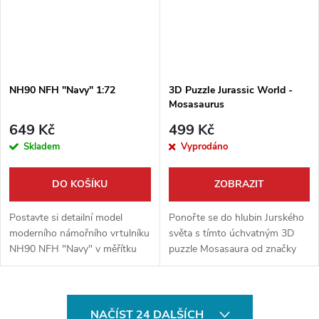
NH90 NFH "Navy" 1:72
3D Puzzle Jurassic World -
Mosasaurus
649 Kč
499 Kč
Skladem
Vyprodáno
DO KOŠÍKU
ZOBRAZIT
Postavte si detailní model
Ponořte se do hlubin Jurského
moderního námořního vrtulníku
světa s tímto úchvatným 3D
NH90 NFH "Navy" v měřítku
puzzle Mosasaura od značky
1:72 od renomované značky
Revell. Díky inovativnímu
Revell. Tato stavebnice vám
systému snadného zacvaknutí
umožní sestavit špičkový stroj
sestavíte impozantní model...
O
pro boj...
NAČÍST 24 DALŠÍCH