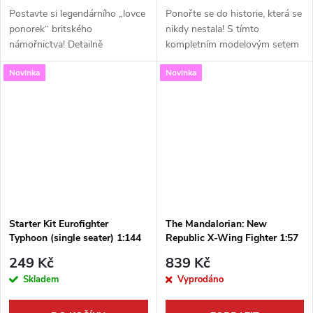
Postavte si legendárního „lovce
Ponořte se do historie, která se
ponorek“ britského
nikdy nestala! S tímto
námořnictva! Detailně
kompletním modelovým setem
zpracovaný model letounu
od Revell si můžete postavit
Novinka
Novinka
Fairey Gannet AS.1/AS.4 v
fascinující prototyp německé
měřítku 1:72 od renomované
proudové stíhačky Focke-Wulf
značky Revell je skvělým...
TL...
Starter Kit Eurofighter
The Mandalorian: New
Typhoon (single seater) 1:144
Republic X-Wing Fighter 1:57
Model Set
249 Kč
839 Kč
Skladem
Vyprodáno