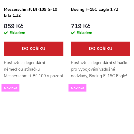
Messerschmitt Bf-109 G-10
Boeing F-15C Eagle 1:72
Erla 1:32
859 Kč
719 Kč
Skladem
Skladem
DO KOŠÍKU
DO KOŠÍKU
Postavte si legendární
Postavte si legendární stíhačku
německou stíhačku
pro vybojování vzdušné
Messerschmitt Bf-109 v pozdní
nadvlády, Boeing F-15C Eagle!
a výkonné verzi G-10 Erla!
Tento detailně zpracovaný
Novinka
Novinka
Tento detailně zpracovaný
model od firmy Revell v měřítku
model od Revellu v měřítku
1:72 je skvělou volbou pro
1:32 je skutečnou výzvou...
všechny...