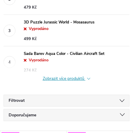
479 Kč
3D Puzzle Jurassic World - Mosasaurus
Vyprodáno
499 Kč
Sada Barev Aqua Color - Civilian Aircraft Set
Vyprodáno
274 Kč
Zobrazit více produktů
Filtrovat
Ř
Doporučujeme
a
Nejlevnější