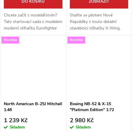
DO KOŠÍKU
ZOBRAZIT
Chcete začít s modelářstvím?
Staňte se pilotem Nové
Tato startovací sada s modelem
Republiky s touto detailní
moderní stíhačky Eurofighter
stavebnicí stíhačky X-Wing,
Typhoon v měřítku 1:144 je pro
kterou znáte ze seriálu The
Novinka
Novinka
vás ideální volbou. Balení od
Mandalorian! Tento ikonický
renomované značky Revell...
model od legendární značky
Revell v měřítku...
North American B-25J Mitchell
Boeing NB-52 & X-15
1:48
"Platinum Edition" 1:72
1 239 Kč
2 980 Kč
Skladem
Skladem