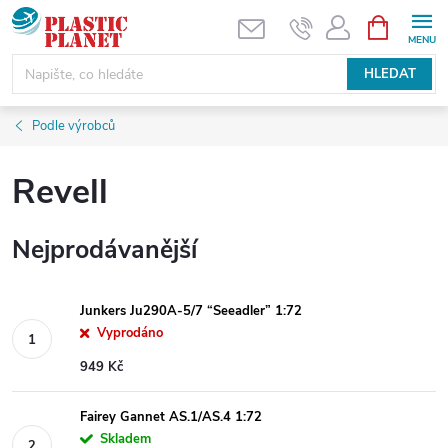
Přejít
NÁKUPNÍ
KOŠÍK
na
obsah
HLEDAT
Podle výrobců
Revell
Nejprodávanější
Junkers Ju290A-5/7 “Seeadler” 1:72
Vyprodáno
949 Kč
Fairey Gannet AS.1/AS.4 1:72
Skladem