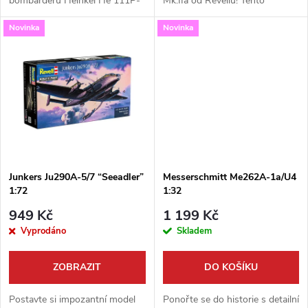
bombardéru Heinkel He 111P-
Mk.IIa od Revellu! Tento
u
1 v obrovském měřítku 1:32.
startovací set v měřítku 1:72
k
Novinka
Novinka
Tato špičková stavebnice od
obsahuje vše, co potřebujete
k
firmy Revell nabízí
pro sestavení svého prvního...
t
neuvěřitelnou úroveň...
t
ů
ů
Junkers Ju290A-5/7 “Seeadler”
Messerschmitt Me262A-1a/U4
1:72
1:32
949 Kč
1 199 Kč
Vyprodáno
Skladem
ZOBRAZIT
DO KOŠÍKU
Postavte si impozantní model
Ponořte se do historie s detailní