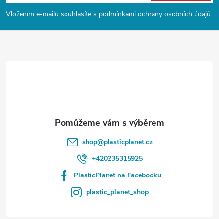
p
Vložením e-mailu souhlasíte s
podmínkami ochrany osobních údajů
a
t
í
shop
@
plasticplanet.cz
+420235315925
PlasticPlanet na Facebooku
plastic_planet_shop