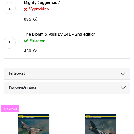
Mighty ‘Juggernaut’
Vyprodáno
895 Kč
The Blohm & Voss Bv 141 - 2nd edition
Skladem
450 Kč
Filtrovat
Ř
Doporučujeme
a
Nejlevnější
V
Novinka
Nejdražší
z
ý
Nejprodávanější
e