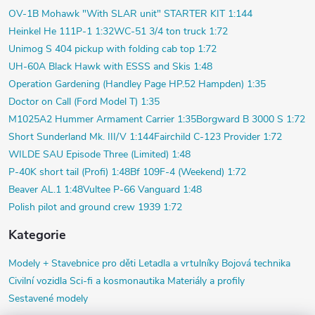
OV-1B Mohawk "With SLAR unit" STARTER KIT 1:144
Heinkel He 111P-1 1:32
WC-51 3/4 ton truck 1:72
Unimog S 404 pickup with folding cab top 1:72
UH-60A Black Hawk with ESSS and Skis 1:48
Operation Gardening (Handley Page HP.52 Hampden) 1:35
Doctor on Call (Ford Model T) 1:35
M1025A2 Hummer Armament Carrier 1:35
Borgward B 3000 S 1:72
Short Sunderland Mk. III/V 1:144
Fairchild C-123 Provider 1:72
WILDE SAU Episode Three (Limited) 1:48
P-40K short tail (Profi) 1:48
Bf 109F-4 (Weekend) 1:72
Beaver AL.1 1:48
Vultee P-66 Vanguard 1:48
Polish pilot and ground crew 1939 1:72
Kategorie
Modely +
Stavebnice pro děti
Letadla a vrtulníky
Bojová technika
Civilní vozidla
Sci-fi a kosmonautika
Materiály a profily
Sestavené modely