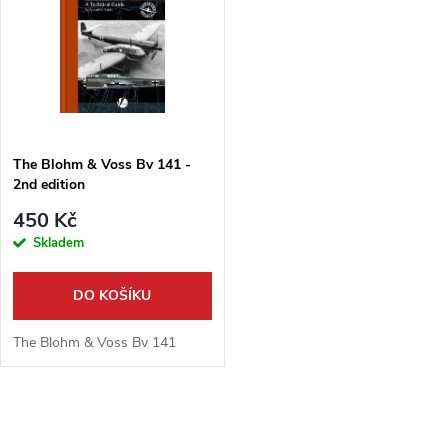
t
t
ů
ů
The Blohm & Voss Bv 141 -
2nd edition
450 Kč
Skladem
DO KOŠÍKU
The Blohm & Voss Bv 141
O