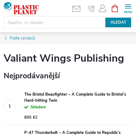
Přejít
NÁKUPNÍ
KOŠÍK
na
obsah
HLEDAT
Podle výrobců
Valiant Wings Publishing
Nejprodávanější
The Bristol Beaufighter – A Complete Guide to Bristol´s
Hard-hitting Twin
Skladem
895 Kč
P-47 Thunderbolt – A Complete Guide to Republic’s