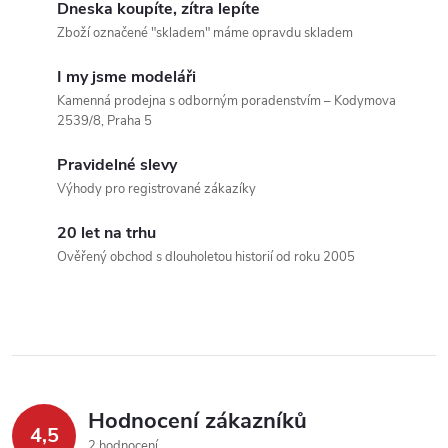
v
Dneska koupíte, zítra lepíte
Zboží označené "skladem" máme opravdu skladem
l
I my jsme modeláři
á
Kamenná prodejna s odborným poradenstvím – Kodymova
2539/8, Praha 5
d
Pravidelné slevy
a
Výhody pro registrované zákazíky
c
20 let na trhu
í
Ověřený obchod s dlouholetou historií od roku 2005
p
r
v
k
Hodnocení zákazníků
4,5
2 hodnocení