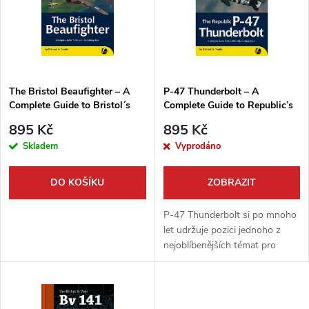
p
Abecedně
n
i
í
s
p
The Bristol Beaufighter – A
P-47 Thunderbolt – A
Complete Guide to Bristol´s
Complete Guide to Republic’s
p
Hard-hitting Twin
Mighty ‘Juggernaut’
r
895 Kč
895 Kč
r
Skladem
Vyprodáno
o
o
DO KOŠÍKU
ZOBRAZIT
d
d
P-47 Thunderbolt si po mnoho
u
let udržuje pozici jednoho z
nejoblíbenějších témat pro
u
letecké modelářství a tato
k
nejnovější kniha do jisté míry
k
odhaluje rozsáhlý výběr variant
a...