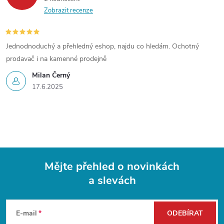
y
Zobrazit recenze
v
ý
Jednodnoduchý a přehledný eshop, najdu co hledám. Ochotný
prodavač i na kamenné prodejně
p
Milan Černý
i
17.6.2025
s
u
Mějte přehled o novinkách
a slevách
Z
á
E-mail
ODEBÍRAT