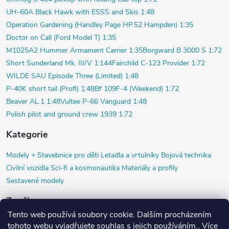
UH-60A Black Hawk with ESSS and Skis 1:48
Operation Gardening (Handley Page HP.52 Hampden) 1:35
Doctor on Call (Ford Model T) 1:35
M1025A2 Hummer Armament Carrier 1:35
Borgward B 3000 S 1:72
Short Sunderland Mk. III/V 1:144
Fairchild C-123 Provider 1:72
WILDE SAU Episode Three (Limited) 1:48
P-40K short tail (Profi) 1:48
Bf 109F-4 (Weekend) 1:72
Beaver AL.1 1:48
Vultee P-66 Vanguard 1:48
Polish pilot and ground crew 1939 1:72
Kategorie
Modely +
Stavebnice pro děti
Letadla a vrtulníky
Bojová technika
Civilní vozidla
Sci-fi a kosmonautika
Materiály a profily
Sestavené modely
Značky
Tento web používá soubory cookie. Dalším procházením
Airfix
Black Dog
Copper State Models SIA
Diorama HM
HR model
tohoto webu vyjadřujete souhlas s jejich používáním.. Více