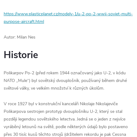
https://www.plasticplanet.cz/modely-1/u-2-po-2-wwii-soviet-multi-
purpose-aircraft.html
Autor: Milan Nes
Historie
Polikarpov Po-2 (před rokem 1944 označovaný jako U-2, v kódu
NATO „Mule“) byl sovětský dvouplošník, používaný během druhé
světové války, ve velkém množství k různých úkolům.
V roce 1927 byl v konstrukční kanceláři Nikolaje Nikolajeviče
Polikarpova sestrojen prototyp dvouplošníku U-2, který se stal
později legendou sovětského letectva. Jedná se o jeden z nejvíce
vyráběný letounů na světě, podle některých údajů bylo postaveno
přes 30 tisíc kusů těchto strojů (držitelem rekordu je pak Cessna