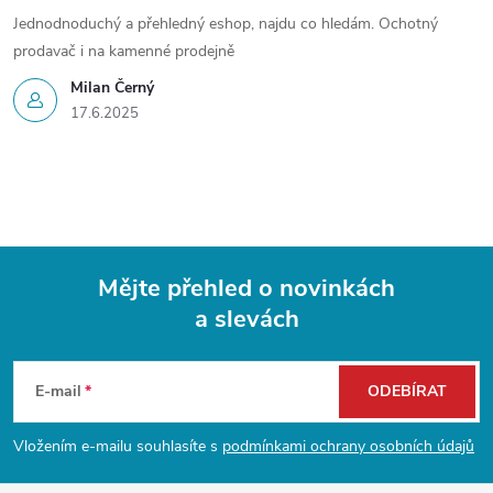
Jednodnoduchý a přehledný eshop, najdu co hledám. Ochotný
prodavač i na kamenné prodejně
Milan Černý
17.6.2025
Mějte přehled o novinkách
a slevách
Z
á
E-mail
ODEBÍRAT
p
Vložením e-mailu souhlasíte s
podmínkami ochrany osobních údajů