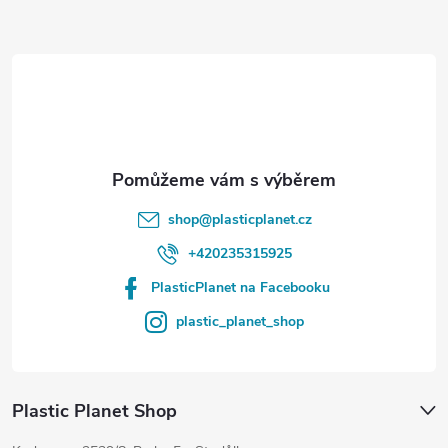
a
t
í
shop
@
plasticplanet.cz
+420235315925
PlasticPlanet na Facebooku
plastic_planet_shop
Plastic Planet Shop