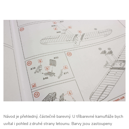
Návod je přehledný, částečně barevný. U tříbarevné kamufláže bych
uvítal i pohled z druhé strany letounu. Barvy jsou zastoupeny