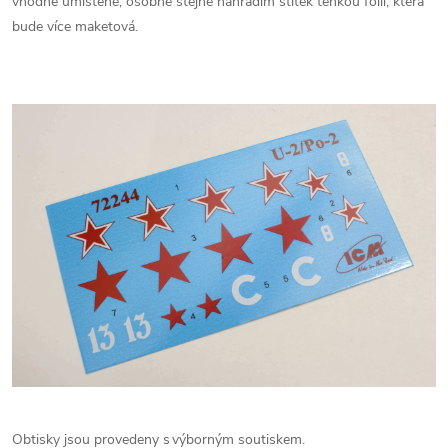
vhodně umístěné, osobně stejně nahradím štítek tenkou folií, která
bude více maketová.
Obtisky jsou provedeny s výborným soutiskem.