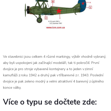
Ve stavebnici jsou celkem 4 různé markingy, výběr vhodně vybraný,
aby byli uspokojeni jak začínající modeláři, tak ti pokročilí. První
dvojice je pro stroje vybavené kontejnery a to jeden v zimní
kamufláži z roku 1942 a druhý pak v tříbarevné z r. 1943. Poslední
dvojice je pak zeleno modrý a velmi atraktivní 4 barevný z úplného
konce války.
Více o typu se dočtete zde: