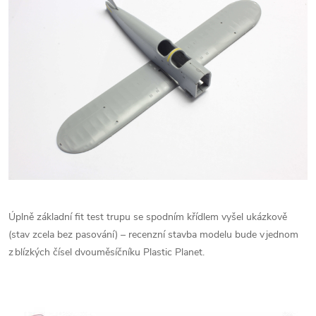
Úplně základní fit test trupu se spodním křídlem vyšel ukázkově
(stav zcela bez pasování) – recenzní stavba modelu bude v jednom
z blízkých čísel dvouměsíčníku Plastic Planet.