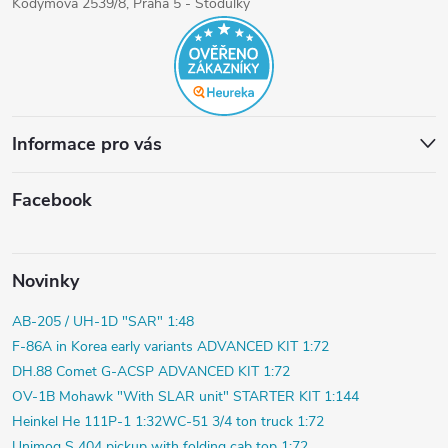
Kodymova 2539/8, Praha 5 - Stodůlky
Informace pro vás
Facebook
Novinky
AB-205 / UH-1D "SAR" 1:48
F-86A in Korea early variants ADVANCED KIT 1:72
DH.88 Comet G-ACSP ADVANCED KIT 1:72
OV-1B Mohawk "With SLAR unit" STARTER KIT 1:144
Heinkel He 111P-1 1:32
WC-51 3/4 ton truck 1:72
Unimog S 404 pickup with folding cab top 1:72