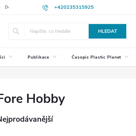
+420235315925
Dodací a platební podmínky
Podmínky vrácení peněz
Jak objedn
shop@plasticplanet.cz
HLEDAT
íci
Publikace
Časopis Plastic Planet
Fore Hobby
Nejprodávanější