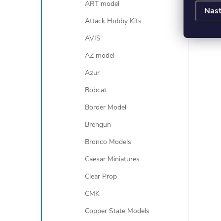
ART model
Nast
í
Attack Hobby Kits
AVIS
AZ model
r
Azur
Bobcat
Border Model
Brengun
Bronco Models
Caesar Miniatures
Clear Prop
CMK
i
Copper State Models