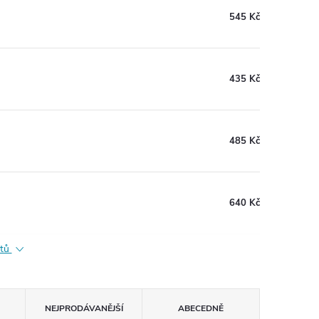
545 Kč
435 Kč
485 Kč
640 Kč
ktů
NEJPRODÁVANĚJŠÍ
ABECEDNĚ