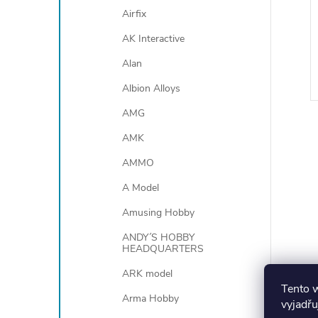
Airfix
AK Interactive
Alan
Albion Alloys
AMG
AMK
AMMO
A Model
l
Amusing Hobby
ANDY´S HOBBY
HEADQUARTERS
ARK model
Tento 
Arma Hobby
vyjadřu