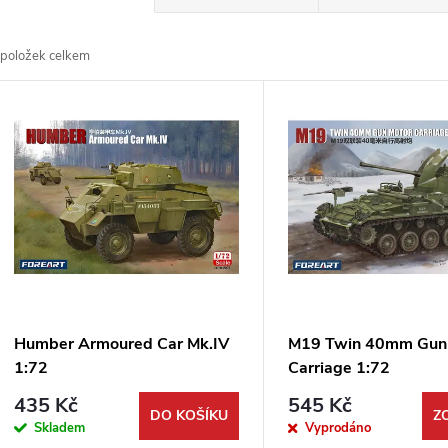
a
položek celkem
z
V
e
ý
n
p
p
s
r
p
Humber Armoured Car Mk.IV
M19 Twin 40mm Gun
o
1:72
Carriage 1:72
r
435 Kč
545 Kč
d
DO KOŠÍKU
Z
Skladem
Vyprodáno