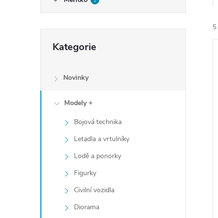
e
5
l
Přeskočit
Kategorie
kategorie
Novinky
Modely +
í
i
Bojová technika
Letadla a vrtulníky
Lodě a ponorky
Figurky
Civilní vozidla
Diorama