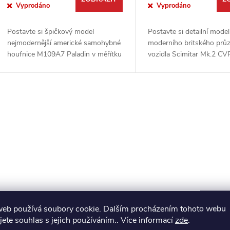
Vyprodáno
Vyprodáno
Postavte si špičkový model
Postavte si detailní model
nejmodernější americké samohybné
moderního britského pr
houfnice M109A7 Paladin v měřítku
vozidla Scimitar Mk.2 CV
1:72. Tato vysoce detailní
měřítku 1:72. Tato špičko
stavebnice od výrobce FORE
stavebnice od FORE Hobb
Hobby představuje nejnovější...
precizní výlisky a...
O
v
á
d
web používá soubory cookie. Dalším procházením tohoto webu
a
jete souhlas s jejich používáním.. Více informací
zde
.