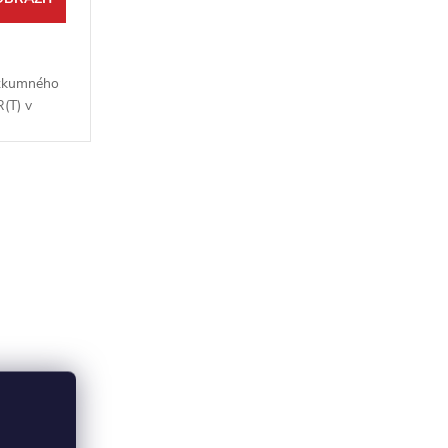
ůzkumného
R(T) v
vá
y nabízí