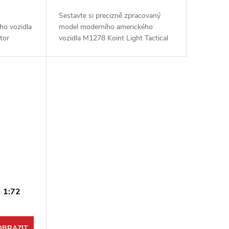
Sestavte si precizně zpracovaný
ho vozidla
model moderního amerického
tor
vozidla M1278 Koint Light Tactical
ítku 1:72.
Vehicle v měřítku 1:72. Tato detailní
od firmy
stavebnice od firmy FOREART vám
umožní přidat...
) 1:72
OBRAZIT