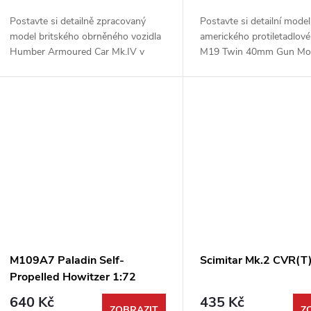
o
u
Postavte si detailně zpracovaný
Postavte si detailní model
d
model britského obrněného vozidla
amerického protiletadlové
k
Humber Armoured Car Mk.IV v
M19 Twin 40mm Gun Mo
u
oblíbeném měřítku 1:72. Tato
Carriage v populárním měř
t
stavebnice od výrobce FOREART je
Tato precizní stavebnice 
k
skvělou volbou pro...
FOREART vám umožní...
ů
t
ů
M109A7 Paladin Self-
Scimitar Mk.2 CVR(T
Propelled Howitzer 1:72
640 Kč
435 Kč
ZOBRAZIT
Z