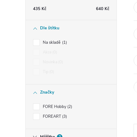
t
435
Kč
640
Kč
r
Dle štítku
a
Na skladě
1
n
Akce
0
Novinka
0
n
Tip
0
í
Značky
p
FORE Hobby
2
a
FOREART
3
n
Měřítko
?