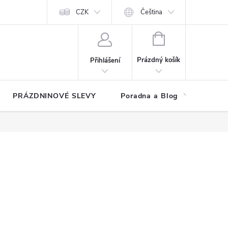
at?
Kontakty
Hodnocení obchodu
CZK
Čeština
NÁKUPNÍ
KOŠÍK
Prázdný košík
Přihlášení
PRÁZDNINOVÉ SLEVY
Poradna a Blog
Reg