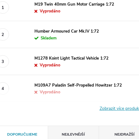
M19 Twin 40mm Gun Motor Carriage 1:72
Vyprodáno
Humber Armoured Car Mk.IV 1:72
Skladem
M1278 Koint Light Tactical Vehicle 1:72
Vyprodáno
M109A7 Paladin Self-Propelled Howitzer 1:72
Vyprodáno
Zobrazit více produ
Ř
DOPORUČUJEME
NEJLEVNĚJŠÍ
NEJDRAŽŠÍ