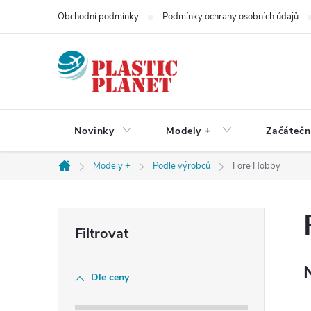
Přejít
Obchodní podmínky
Podmínky ochrany osobních údajů
na
obsah
Novinky
Modely +
Začátečn
Modely +
Podle výrobců
Fore Hobby
Domů
P
o
Dle ceny
s