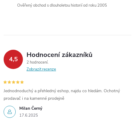
í
Ověřený obchod s dlouholetou historií od roku 2005
p
r
v
k
Hodnocení zákazníků
4,5
y
2 hodnocení
Zobrazit recenze
v
ý
Jednodnoduchý a přehledný eshop, najdu co hledám. Ochotný
prodavač i na kamenné prodejně
p
Milan Černý
i
17.6.2025
s