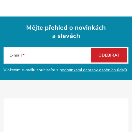
u
Mějte přehled o novinkách
a slevách
Z
á
E-mail
ODEBÍRAT
p
Vložením e-mailu souhlasíte s
podmínkami ochrany osobních údajů
a
t
í