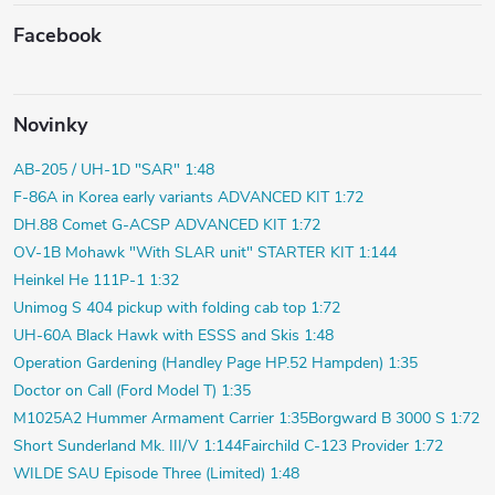
Facebook
Novinky
AB-205 / UH-1D "SAR" 1:48
F-86A in Korea early variants ADVANCED KIT 1:72
DH.88 Comet G-ACSP ADVANCED KIT 1:72
OV-1B Mohawk "With SLAR unit" STARTER KIT 1:144
Heinkel He 111P-1 1:32
Unimog S 404 pickup with folding cab top 1:72
UH-60A Black Hawk with ESSS and Skis 1:48
Operation Gardening (Handley Page HP.52 Hampden) 1:35
Doctor on Call (Ford Model T) 1:35
M1025A2 Hummer Armament Carrier 1:35
Borgward B 3000 S 1:72
Short Sunderland Mk. III/V 1:144
Fairchild C-123 Provider 1:72
WILDE SAU Episode Three (Limited) 1:48