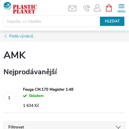
Přejít
NÁKUPNÍ
KOŠÍK
na
obsah
HLEDAT
Podle výrobců
AMK
Nejprodávanější
Fouga CM.170 Magister 1:48
Skladem
1 634 Kč
Filtrovat