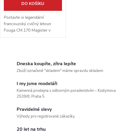
o
DO KOŠÍKU
d
d
Postavte si legendární
u
francouzský cvičný letoun
Fouga CM.170 Magister v
u
detailním měřítku 1:48. Tato
k
špičková stavebnice od výrobce
k
AMK (AvantGarde Model Kits)
O
t
je snem každého...
t
v
Dneska koupíte, zítra lepíte
ů
Zboží označené "skladem" máme opravdu skladem
ů
l
I my jsme modeláři
á
Kamenná prodejna s odborným poradenstvím – Kodymova
2539/8, Praha 5
d
Pravidelné slevy
a
Výhody pro registrované zákazíky
c
20 let na trhu