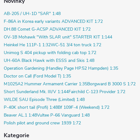
Novinky
AB-205 / UH-1D "SAR" 1:48
F-86A in Korea early variants ADVANCED KIT 1:72
DH.88 Comet G-ACSP ADVANCED KIT 1:72
OV-1B Mohawk "With SLAR unit" STARTER KIT 1:144
Heinkel He 111P-1 1:32
WC-51 3/4 ton truck 1:72
Unimog S 404 pickup with folding cab top 1:72
UH-60A Black Hawk with ESSS and Skis 1:48
Operation Gardening (Handley Page HP.52 Hampden) 1:35
Doctor on Call (Ford Model T) 1:35
M1025A2 Hummer Armament Carrier 1:35
Borgward B 3000 S 1:72
Short Sunderland Mk. III/V 1:144
Fairchild C-123 Provider 1:72
WILDE SAU Episode Three (Limited) 1:48
P-40K short tail (Profi) 1:48
Bf 109F-4 (Weekend) 1:72
Beaver AL.1 1:48
Vultee P-66 Vanguard 1:48
Polish pilot and ground crew 1939 1:72
Kategorie