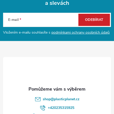
a slevách
Z
á
E-mail
ODEBÍRAT
p
Vložením e-mailu souhlasíte s
podmínkami ochrany osobních údajů
a
t
í
shop
@
plasticplanet.cz
+420235315925