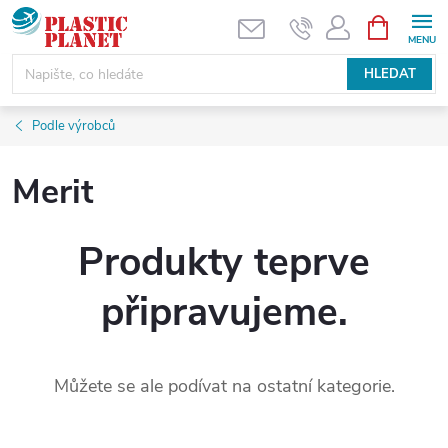
Přejít
NÁKUPNÍ
KOŠÍK
na
obsah
HLEDAT
Podle výrobců
Merit
Produkty teprve
připravujeme.
Můžete se ale podívat na ostatní kategorie.