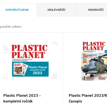
Ř
DOPORUČUJEME
NEJLEVNĚJŠÍ
NEJDRAŽŠÍ
a
položek celkem
z
V
e
ý
n
p
p
s
r
p
Plastic Planet 2023 -
Plastic Planet 2023/
o
kompletní ročník
časopis