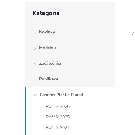
e
Přeskočit
Kategorie
kategorie
l
Novinky
7
Modely +
Začátečníci
Publikace
í
i
Časopis Plastic Planet
Ročník 2026
Ročník 2025
Ročník 2024