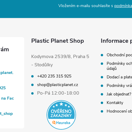
s
Vložením e-mailu souhlasíte s
podmínka
u
Plastic Planet Shop
Informace 
Obchodní po
Kodymova 2539/8, Praha 5
Podmínky och
- Stodůlky
údajů
cplanet.
+420 235 315 925
Dodací a plat
shop@plasticplanet.cz
Podmínky vrá
925
Po-Pá 12:00-18:00
Jak objednat?
t na Fac
Kontakty
Hodnocení o
et_shop