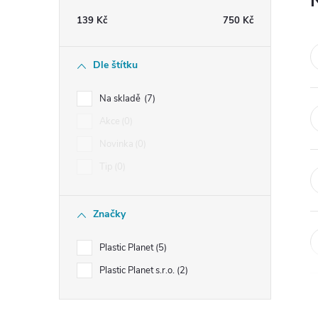
t
139
Kč
750
Kč
r
Dle štítku
a
Na skladě
7
n
Akce
0
Novinka
0
n
Tip
0
í
Značky
p
Plastic Planet
5
a
Plastic Planet s.r.o.
2
n