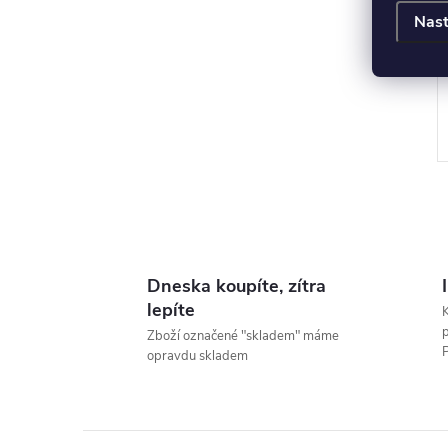
Nast
Dneska koupíte, zítra
l
lepíte
Zboží označené "skladem" máme
P
opravdu skladem