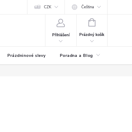
at?
Kontakty
Hodnocení obchodu
CZK
Čeština
NÁKUPNÍ
KOŠÍK
Prázdný košík
Přihlášení
Prázdninové slevy
Poradna a Blog
Registr