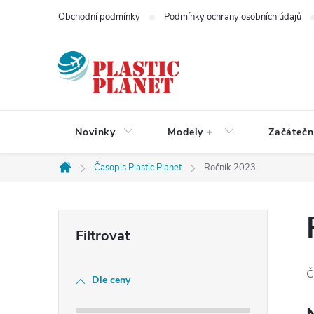
Přejít
Obchodní podmínky
Podmínky ochrany osobních údajů
na
obsah
Novinky
Modely +
Začátečn
Časopis Plastic Planet
Ročník 2023
Domů
P
o
Č
Dle ceny
s