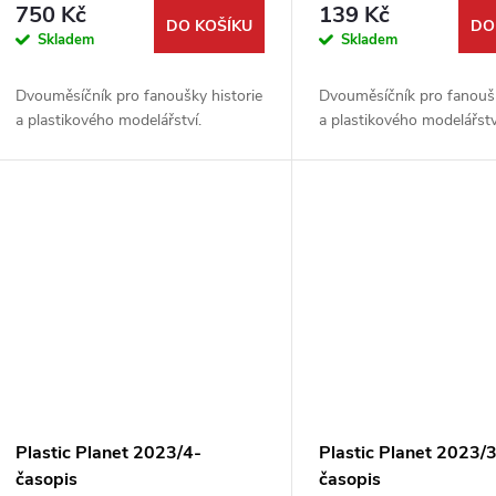
r
750 Kč
139 Kč
d
DO KOŠÍKU
DO
Skladem
Skladem
o
u
Dvouměsíčník pro fanoušky historie
Dvouměsíčník pro fanoušk
d
a plastikového modelářství.
a plastikového modelářstv
k
u
t
k
ů
t
ů
Plastic Planet 2023/4-
Plastic Planet 2023/3
časopis
časopis