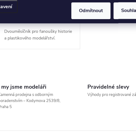
avení
139 Kč
Odmítnout
Souhl
DO KOŠÍKU
Skladem
Dvouměsíčník pro fanoušky historie
a plastikového modelářství.
O
v
I my jsme modeláři
Pravidelné slevy
Kamenná prodejna s odborným
Výhody pro registrované z
poradenstvím – Kodymova 2539/8,
á
raha 5
d
a