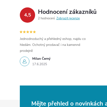
Hodnocení zákazníků
í
4,5
2 hodnocení
Zobrazit recenze
r
Jednodnoduchý a přehledný eshop, najdu co
hledám. Ochotný prodavač i na kamenné
prodejně
Milan Černý
17.6.2025
i
Z
Mějte přehled o novinkách