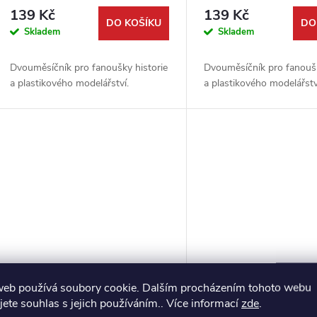
139 Kč
139 Kč
DO KOŠÍKU
DO
Skladem
Skladem
Dvouměsíčník pro fanoušky historie
Dvouměsíčník pro fanoušk
a plastikového modelářství.
a plastikového modelářstv
web používá soubory cookie. Dalším procházením tohoto webu
Plastic Planet 2023/1 -
jete souhlas s jejich používáním.. Více informací
zde
.
časopis