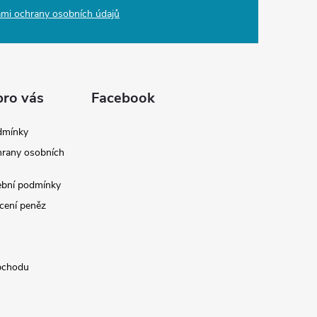
mi ochrany osobních údajů
pro vás
Facebook
dmínky
rany osobních
ební podmínky
cení peněz
bchodu