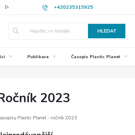
+420235315925
Dodací a platební podmínky
Podmínky vrácení peněz
Jak objedn
shop@plasticplanet.cz
HLEDAT
íci
Publikace
Časopis Plastic Planet
Ročník 2023
asopisy Plastic Planet - ročník 2023