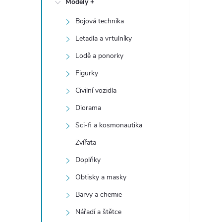
Modely +
t
Bojová technika
r
Letadla a vrtulníky
a
Lodě a ponorky
Figurky
n
Civilní vozidla
n
Diorama
Sci-fi a kosmonautika
í
Zvířata
p
Doplňky
a
Obtisky a masky
Barvy a chemie
n
Nářadí a štětce