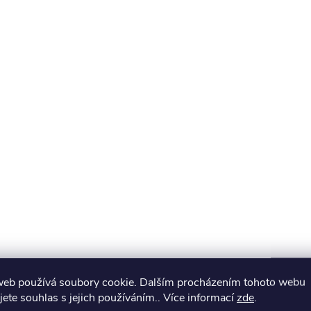
web používá soubory cookie. Dalším procházením tohoto webu
jete souhlas s jejich používáním.. Více informací
zde
.