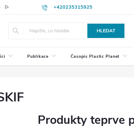
+420235315925
Dodací a platební podmínky
Podmínky vrácení peněz
Jak objedn
shop@plasticplanet.cz
HLEDAT
íci
Publikace
Časopis Plastic Planet
SKIF
Produkty teprve 