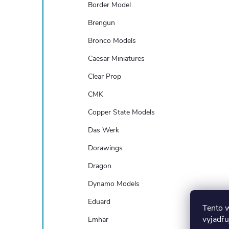
Border Model
Brengun
Bronco Models
Caesar Miniatures
Clear Prop
CMK
Copper State Models
Das Werk
Dorawings
Dragon
Dynamo Models
Eduard
Tento 
vyjadřu
Emhar