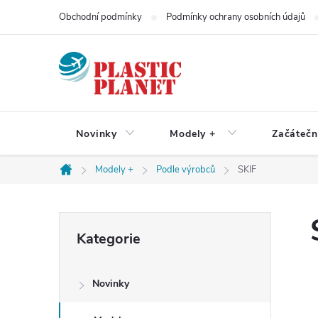
Přejít
Obchodní podmínky
Podmínky ochrany osobních údajů
na
obsah
Novinky
Modely +
Začátečn
Modely +
Podle výrobců
SKIF
Domů
P
Přeskočit
Kategorie
kategorie
o
Novinky
s