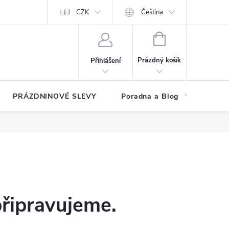
at?
Kontakty
Hodnocení obchodu
CZK
Čeština
NÁKUPNÍ
KOŠÍK
Prázdný košík
Přihlášení
PRÁZDNINOVÉ SLEVY
Poradna a Blog
Reg
připravujeme.