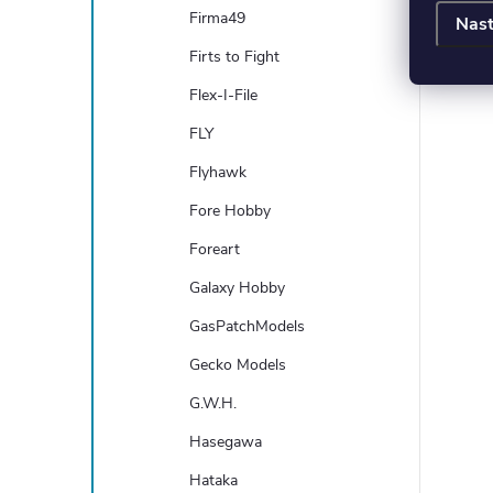
Firma49
Nast
Firts to Fight
Flex-I-File
FLY
Flyhawk
Fore Hobby
Foreart
Galaxy Hobby
GasPatchModels
Gecko Models
G.W.H.
Hasegawa
Hataka