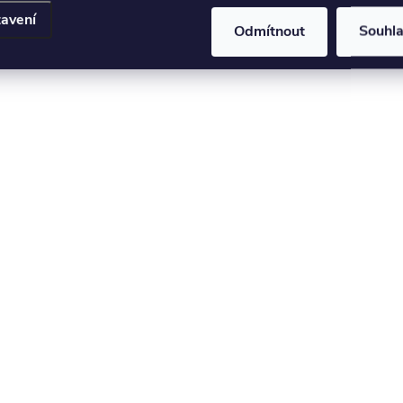
avení
Odmítnout
Souhl