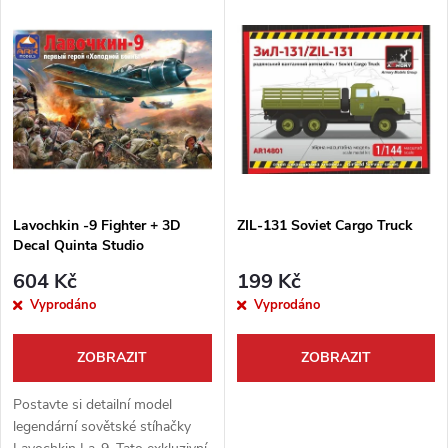
V
Nejdražší
z
ý
Nejprodávanější
e
p
Abecedně
n
i
í
s
p
Lavochkin -9 Fighter + 3D
ZIL-131 Soviet Cargo Truck
Decal Quinta Studio
p
r
604 Kč
199 Kč
r
Vyprodáno
Vyprodáno
o
o
ZOBRAZIT
ZOBRAZIT
d
d
Postavte si detailní model
u
legendární sovětské stíhačky