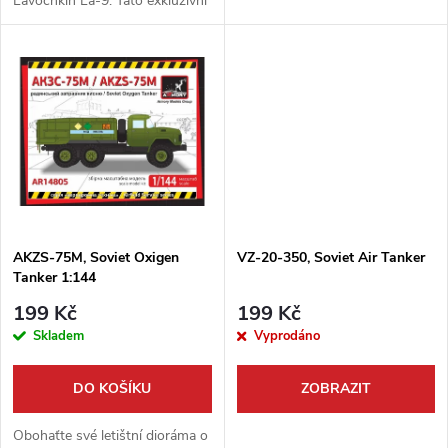
Lavochkin La-9. Tato exkluzivní
u
sada obsahuje navíc vysoce
k
realistické 3D dekály od Quinta
k
Studio, které pozvednou váš...
t
t
ů
ů
AKZS-75M, Soviet Oxigen
VZ-20-350, Soviet Air Tanker
Tanker 1:144
199 Kč
199 Kč
Skladem
Vyprodáno
DO KOŠÍKU
ZOBRAZIT
Obohaťte své letištní dioráma o