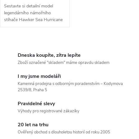
Sestavte si detailní model
legendárního námořního
stíhače Hawker Sea Hurricane
Mk.IB od renomované značky
Airfix. Tato stavebnice vás
přenese do doby hrdinských
O
bitev o...
v
Dneska koupíte, zítra lepíte
Zboží označené "skladem" máme opravdu skladem
l
I my jsme modeláři
á
Kamenná prodejna s odborným poradenstvím – Kodymova
2539/8, Praha 5
d
Pravidelné slevy
a
Výhody pro registrované zákazíky
c
20 let na trhu
í
Ověřený obchod s dlouholetou historií od roku 2005