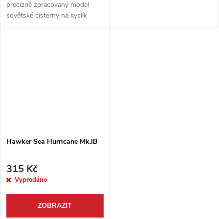
precizně zpracovaný model
sovětské cisterny na kyslík
AKZS-75M v měřítku 1:144.
Tato stavebnice od Armory
Models Group obsahuje vysoce
detailní...
Hawker Sea Hurricane Mk.IB
315 Kč
Vyprodáno
ZOBRAZIT