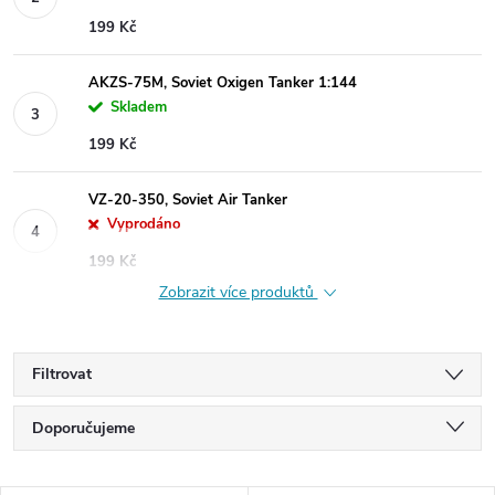
199 Kč
AKZS-75M, Soviet Oxigen Tanker 1:144
Skladem
199 Kč
VZ-20-350, Soviet Air Tanker
Vyprodáno
199 Kč
Zobrazit více produktů
Filtrovat
Ř
Doporučujeme
a
Nejlevnější