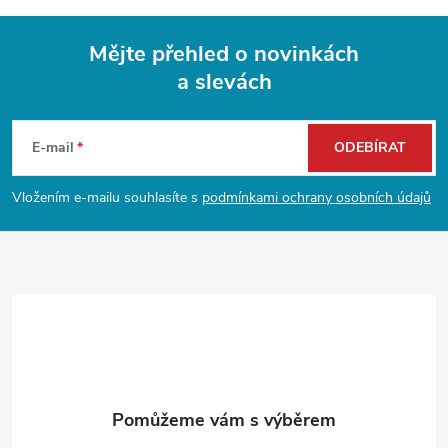
Mějte přehled o novinkách
a slevách
Z
á
E-mail
ODEBÍRAT
p
Vložením e-mailu souhlasíte s
podmínkami ochrany osobních údajů
a
t
í