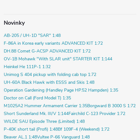
Novinky
AB-205 / UH-1D "SAR" 1:48
F-86A in Korea early variants ADVANCED KIT 1:72
DH.88 Comet G-ACSP ADVANCED KIT 1:72
OV-1B Mohawk "With SLAR unit" STARTER KIT 1:144
Heinkel He 111P-1 1:32
Unimog S 404 pickup with folding cab top 1:72
UH-60A Black Hawk with ESSS and Skis 1:48
Operation Gardening (Handley Page HP.52 Hampden) 1:35
Doctor on Call (Ford Model T) 1:35
M1025A2 Hummer Armament Carrier 1:35
Borgward B 3000 S 1:72
Short Sunderland Mk. III/V 1:144
Fairchild C-123 Provider 1:72
WILDE SAU Episode Three (Limited) 1:48
P-40K short tail (Profi) 1:48
Bf 109F-4 (Weekend) 1:72
Beaver AL.1 1:48
Vultee P-66 Vanguard 1:48