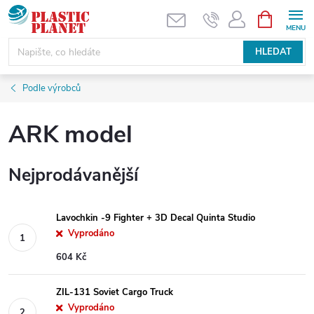
Přejít
NÁKUPNÍ
KOŠÍK
na
obsah
HLEDAT
Podle výrobců
ARK model
Nejprodávanější
Lavochkin -9 Fighter + 3D Decal Quinta Studio
Vyprodáno
604 Kč
ZIL-131 Soviet Cargo Truck
Vyprodáno