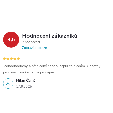
p
r
v
k
Hodnocení zákazníků
4,5
y
2 hodnocení
Zobrazit recenze
v
ý
Jednodnoduchý a přehledný eshop, najdu co hledám. Ochotný
prodavač i na kamenné prodejně
p
Milan Černý
i
17.6.2025
s
u