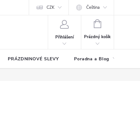
at?
Kontakty
Hodnocení obchodu
CZK
Čeština
NÁKUPNÍ
KOŠÍK
Prázdný košík
Přihlášení
PRÁZDNINOVÉ SLEVY
Poradna a Blog
Reg