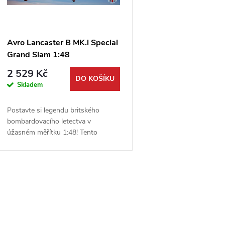
p
s
r
p
Avro Lancaster B MK.l Special
o
Grand Slam 1:48
r
2 529 Kč
d
DO KOŠÍKU
Skladem
o
u
Postavte si legendu britského
d
bombardovacího letectva v
k
úžasném měřítku 1:48! Tento
u
detailní model Avro Lancaster od
t
HK Models představuje speciální
k
verzi upravenou pro nesení...
ů
O
t
v
ů