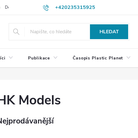
+420235315925
Dodací a platební podmínky
Podmínky vrácení peněz
Jak objedn
shop@plasticplanet.cz
HLEDAT
íci
Publikace
Časopis Plastic Planet
HK Models
Nejprodávanější