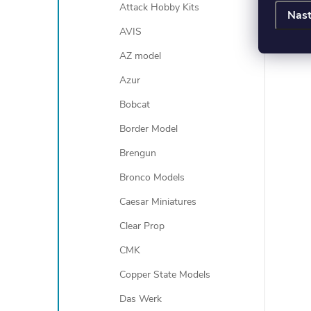
Attack Hobby Kits
Nast
AVIS
AZ model
Azur
Bobcat
Border Model
Brengun
Bronco Models
Caesar Miniatures
Clear Prop
CMK
Copper State Models
Das Werk