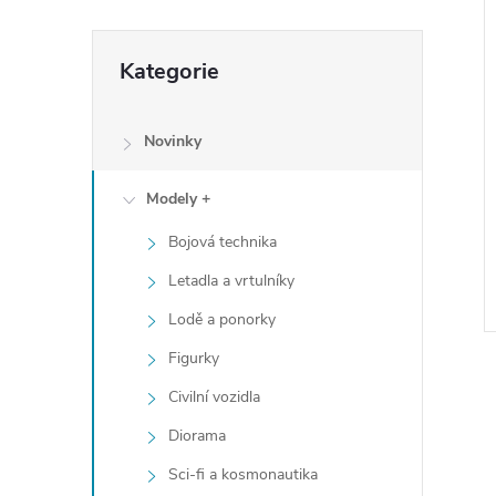
e
Přeskočit
l
Kategorie
kategorie
Novinky
Modely +
Bojová technika
Letadla a vrtulníky
Lodě a ponorky
Figurky
Civilní vozidla
Diorama
Sci-fi a kosmonautika