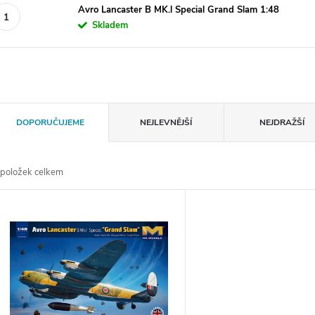
Avro Lancaster B MK.l Special Grand Slam 1:48
Skladem
Ř
DOPORUČUJEME
NEJLEVNĚJŠÍ
NEJDRAŽŠÍ
a
položek celkem
z
V
e
ý
n
p