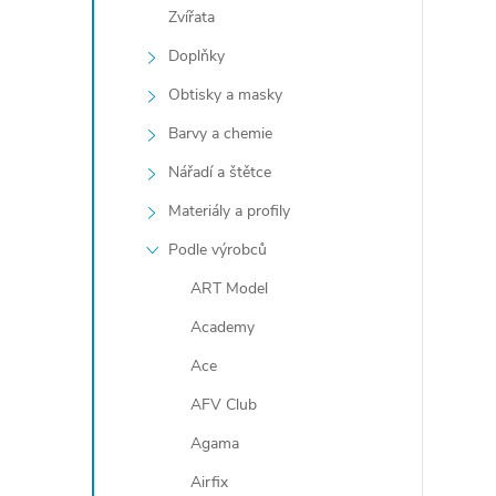
l
Zvířata
Doplňky
Obtisky a masky
Barvy a chemie
Nářadí a štětce
Materiály a profily
í
Podle výrobců
ART Model
r
Academy
Ace
AFV Club
Agama
Airfix