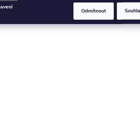
avení
Odmítnout
Souhl