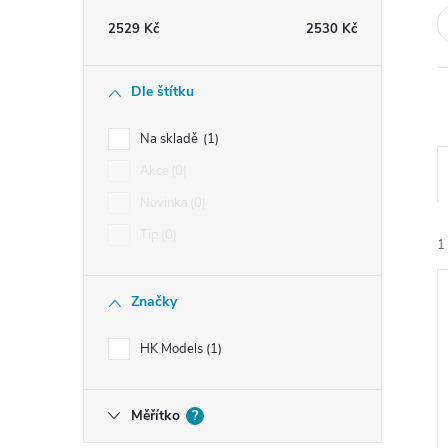
t
2529
Kč
2530
Kč
r
Dle štítku
a
Na skladě
1
n
Akce
0
Novinka
0
n
Tip
0
1
í
Značky
p
HK Models
1
a
í
n
Měřítko
?
i