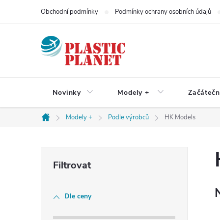
Přejít
Obchodní podmínky
Podmínky ochrany osobních údajů
na
obsah
Novinky
Modely +
Začátečn
Modely +
Podle výrobců
HK Models
Domů
P
o
Dle ceny
s