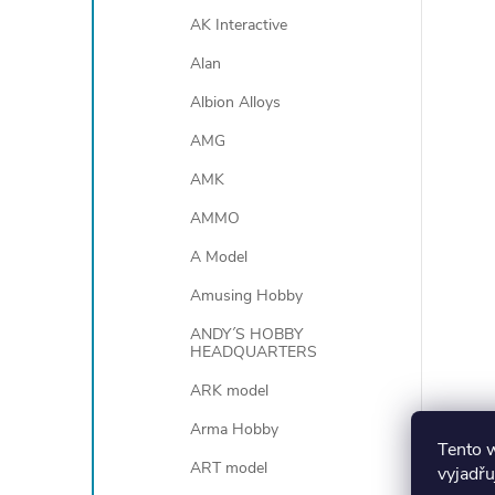
AK Interactive
Alan
Albion Alloys
i
AMG
AMK
AMMO
A Model
Amusing Hobby
ANDY´S HOBBY
HEADQUARTERS
ARK model
Arma Hobby
Tento 
ART model
vyjadřu