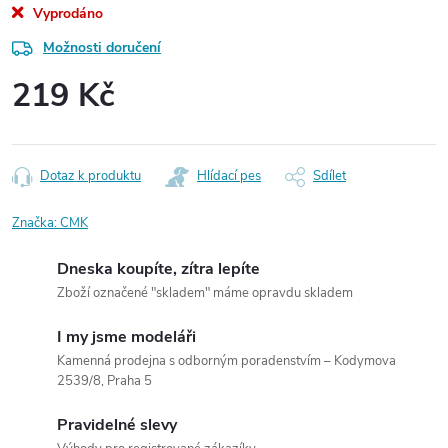
Vyprodáno
Možnosti doručení
219 Kč
Měrná
cena:
Dotaz k produktu
Hlídací pes
Sdílet
Značka:
CMK
Dneska koupíte, zítra lepíte
Zboží označené "skladem" máme opravdu skladem
I my jsme modeláři
Kamenná prodejna s odborným poradenstvím – Kodymova
2539/8, Praha 5
Pravidelné slevy