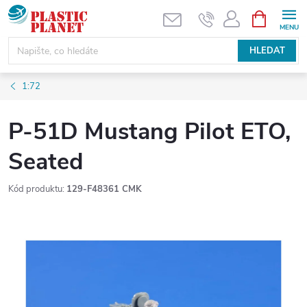
Přejít
NÁKUPNÍ
KOŠÍK
na
obsah
HLEDAT
1:72
P-51D Mustang Pilot ETO,
Seated
Kód produktu:
129-F48361 CMK