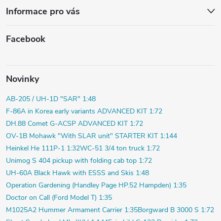
Informace pro vás
Facebook
Novinky
AB-205 / UH-1D "SAR" 1:48
F-86A in Korea early variants ADVANCED KIT 1:72
DH.88 Comet G-ACSP ADVANCED KIT 1:72
OV-1B Mohawk "With SLAR unit" STARTER KIT 1:144
Heinkel He 111P-1 1:32
WC-51 3/4 ton truck 1:72
Unimog S 404 pickup with folding cab top 1:72
UH-60A Black Hawk with ESSS and Skis 1:48
Operation Gardening (Handley Page HP.52 Hampden) 1:35
Doctor on Call (Ford Model T) 1:35
M1025A2 Hummer Armament Carrier 1:35
Borgward B 3000 S 1:72