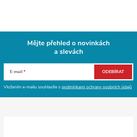
Mějte přehled o novinkách
a slevách
Z
á
E-mail
ODEBÍRAT
p
Vložením e-mailu souhlasíte s
podmínkami ochrany osobních údajů
a
t
í