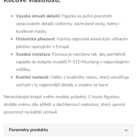
Klíčové vlastnosti:
Vysoká úroveň detailů:
Figurka se pyšní precizním
zpracováním detailů uniformy, záchranné vesty, helmy i
kyslíkové masky.
Historická přesnost:
Výstroj odpovídá americkým stíhacím
pilotům operujícím v Evropě.
Snadná instalace:
Postava je navržena tak, aby perfektně
zapadla do kokpitu modelů P-51D Mustang v odpovídajícím
měřítku.
Kvalitní materiál:
Odlito z kvalitního resinu, který umožňuje
zachytit i ty nejjemnější detaily a snadno se barví.
Nenechávejte kokpit svého modelu prázdný. S touto figurkou
dodáte svému dílu příběh a dechberoucí realismus, který upoutá
pozornost na každé výstavě.
Parametry produktu