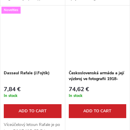
původně nazývaný EF2000,
kytovcem dobráckého vzezření,
Novelties
představuje nejsofistikovanější
na první pohled budícího dojem
a také nejnákladnější evropský
veselého a věčně se smějícího
bojový...
tvora. Ne...
Dassaul Rafale (J.Fojtík)
Československá armáda a její
výzbroj ve fotografii 1918-
1939 (I. Fuksa)
7,84 €
74,62 €
In stock
In stock
ADD TO CART
ADD TO CART
Víceúčelový letoun Rafale je po