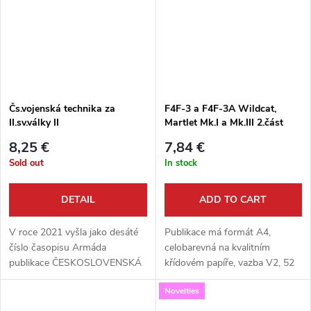
Čs.vojenská technika za
F4F-3 a F4F-3A Wildcat,
II.sv.války II
Martlet Mk.I a Mk.III 2.část
8,25 €
7,84 €
Sold out
In stock
DETAIL
ADD TO CART
V roce 2021 vyšla jako desáté
Publikace má formát A4,
číslo časopisu Armáda
celobarevná na kvalitním
publikace ČESKOSLOVENSKÁ
křídovém papíře, vazba V2, 52
VOJENSKÁ TECHNIKA ZA II.
stran, množství barevných foto,
Novelties
SVĚTOVÉ VÁLKY, což bylo
barevné bokorysy.
komentované album fotografií