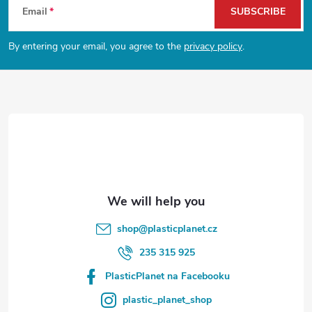
Email
SUBSCRIBE
o
By entering your email, you agree to the
privacy policy
.
o
t
e
r
shop
@
plasticplanet.cz
235 315 925
PlasticPlanet na Facebooku
plastic_planet_shop