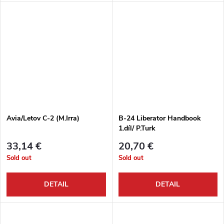
Avia/Letov C-2 (M.Irra)
B-24 Liberator Handbook
1.díl/ P.Turk
33,14 €
20,70 €
Sold out
Sold out
DETAIL
DETAIL