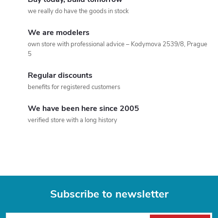
n
n
we really do have the goods in stock
a
g
We are modelers
t
own store with professional advice – Kodymova 2539/8, Prague
c
i
5
o
o
Regular discounts
n
benefits for registered customers
n
t
We have been here since 2005
verified store with a long history
r
o
l
s
Subscribe to newsletter
F