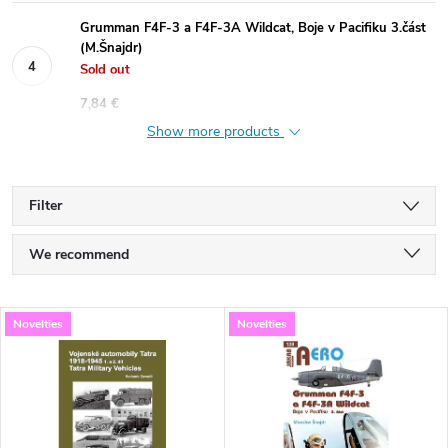
Grumman F4F-3 a F4F-3A Wildcat, Boje v Pacifiku 3.část
(M.Šnajdr)
Sold out
7,84 €
Show more products
Filter
P
We recommend
r
Least expensive
L
Novelties
Novelties
Most expensive
o
i
Bestsellers
d
s
Alphabetically