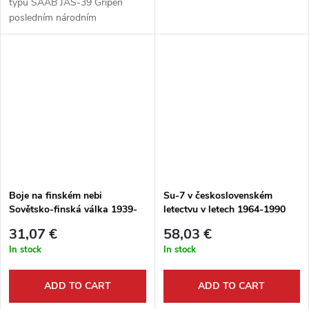
typu SAAB JAS-39 Gripen
posledním národním
evropským letounem, který
vznikl v jedné zemi primárně
pro potřeby daného státu.
Rostoucí složitost i...
Boje na finském nebi
Su-7 v československém
Sovětsko-finská válka 1939-
letectvu v letech 1964-1990
1940 Dodávky stíhaček pro
1.a 2.díl (J.Dúbravčík)
31,07 €
58,03 €
finské letectvo
In stock
In stock
ADD TO CART
ADD TO CART