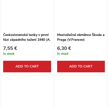
Československé tanky v první
Meziválečné obrněnce Škoda a
fázi západního tažení 1940 (A.
Praga (V.Francev)
Binar)
7,55 €
6,30 €
In stock
In stock
ADD TO CART
ADD TO CART