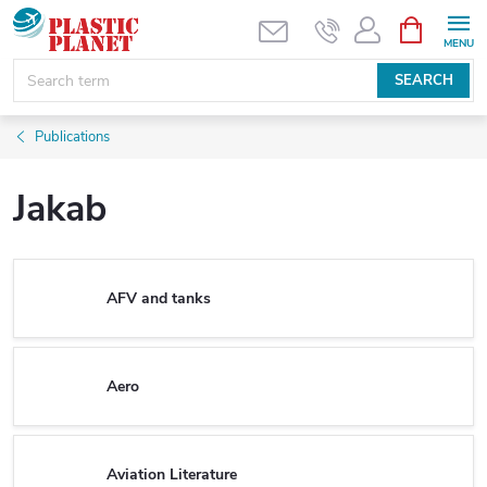
Skip
SHOPPIN
CART
to
content
SEARCH
Publications
Jakab
AFV and tanks
Aero
Aviation Literature