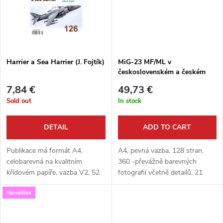
g
t
s
Harrier a Sea Harrier (J. Fojtík)
MiG-23 MF/ML v
československém a českém
letectvu - Miroslav Irra
7,84 €
49,73 €
Sold out
In stock
DETAIL
ADD TO CART
Publikace má formát A4,
A4, pevná vazba, 128 stran,
celobarevná na kvalitním
360 -převážně barevných
křídovém papíře, vazba V2, 52
fotografií včetně detailů, 21
stran, množství foto , barevné
stran výkresů, barevné
Novelties
bokorysy.
bokorysy.