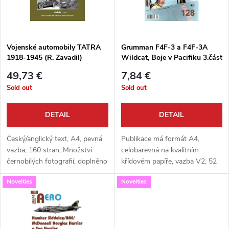
u
t
c
o
t
Vojenské automobily TATRA
Grumman F4F-3 a F4F-3A
1918-1945 (R. Zavadil)
Wildcat, Boje v Pacifiku 3.část
f
(M.Šnajdr)
s
49,73 €
7,84 €
p
Sold out
Sold out
o
r
DETAIL
DETAIL
r
o
Český/anglický text, A4, pevná
Publikace má formát A4,
t
vazba, 160 stran, Množství
celobarevná na kvalitním
černobílých fotografií, doplněno
křídovém papíře, vazba V2, 52
d
barevnými fotografiemi
stran, množství foto , barevné
i
Novelties
Novelties
vybraných muzejních exponátů,
bokorysy.
u
ukázky výrobních výkresů.
n
c