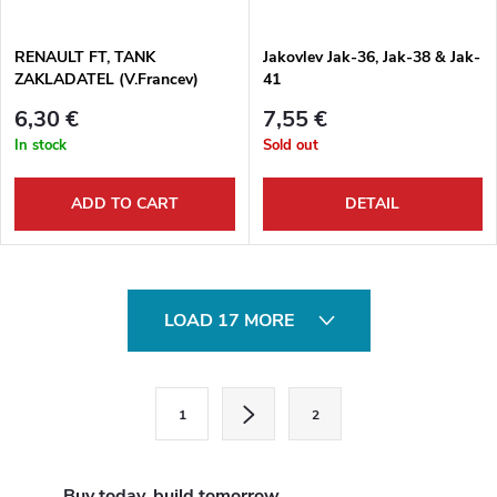
RENAULT FT, TANK
Jakovlev Jak-36, Jak-38 & Jak-
ZAKLADATEL (V.Francev)
41
6,30 €
7,55 €
In stock
Sold out
ADD TO CART
DETAIL
L
LOAD 17 MORE
i
s
P
1
2
a
t
g
i
i
Buy today, build tomorrow