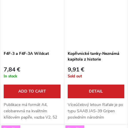
dělostřelecké, obrněné...
F4F-3 a F4F-3A Wildcat
Kopřivnické tanky-Neznámá
kapitola z historie
automobilky Tatra (R. Zavadil,
7,84 €
9,91 €
J. Špitálský)
In stock
Sold out
ADD TO CART
DETAIL
Publikace má formát A4,
Víceúčelový letoun Rafale je po
celobarevná na kvalitním
typu SAAB JAS-39 Gripen
křídovém papíře, vazba V2, 52
posledním národním
stran, množství barevných foto,
evropským letounem, který