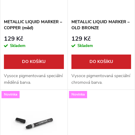
i
í
s
p
METALLIC LIQUID MARKER –
METALLIC LIQUID MARKER –
COPPER (měď)
OLD BRONZE
p
r
129 Kč
129 Kč
r
Skladem
Skladem
o
o
DO KOŠÍKU
DO KOŠÍKU
d
d
Vysoce pigmentovaná speciální
Vysoce pigmentovaná speciální
u
měděná barva.
chromová barva.
u
Novinka
Novinka
k
k
t
t
ů