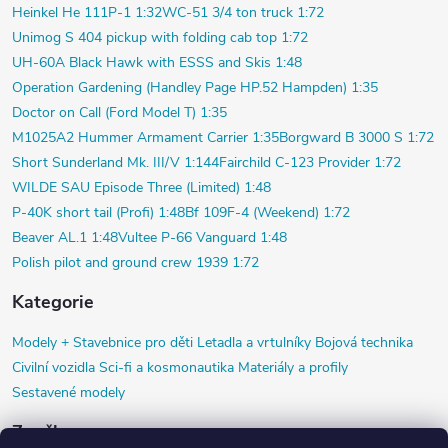
Heinkel He 111P-1 1:32
WC-51 3/4 ton truck 1:72
Unimog S 404 pickup with folding cab top 1:72
UH-60A Black Hawk with ESSS and Skis 1:48
Operation Gardening (Handley Page HP.52 Hampden) 1:35
Doctor on Call (Ford Model T) 1:35
M1025A2 Hummer Armament Carrier 1:35
Borgward B 3000 S 1:72
Short Sunderland Mk. III/V 1:144
Fairchild C-123 Provider 1:72
WILDE SAU Episode Three (Limited) 1:48
P-40K short tail (Profi) 1:48
Bf 109F-4 (Weekend) 1:72
Beaver AL.1 1:48
Vultee P-66 Vanguard 1:48
Polish pilot and ground crew 1939 1:72
Kategorie
Modely +
Stavebnice pro děti
Letadla a vrtulníky
Bojová technika
Civilní vozidla
Sci-fi a kosmonautika
Materiály a profily
Sestavené modely
Značky