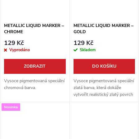
ů
METALLIC LIQUID MARKER –
METALLIC LIQUID MARKER –
CHROME
GOLD
129 Kč
129 Kč
Vyprodáno
Skladem
ZOBRAZIT
DO KOŠÍKU
Vysoce pigmentovaná speciální
Vysoce pigmentovaná speciální
chromová barva.
zlatá barva, která dokáže
vytvořit realistický zlatý povrch
na téměř všech hladkých
Novinka
površích (jako je plast, sklo,
dřevo a guma).