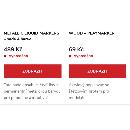
METALLIC LIQUID MARKERS
WOOD – PLAYMARKER
– sada 4 barev
489 Kč
69 Kč
Vyprodáno
Vyprodáno
ZOBRAZIT
ZOBRAZIT
Tato sada obsahuje čtyři fixy s
Akrylový popisovač se
permanentní metalickou barvou
štětcovým hrotem pro
pro pohodlné a intuitivní
modeláře.
malování detailů na vašich
miniaturách.