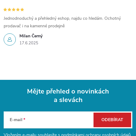
i
s
Jednodnoduchý a přehledný eshop, najdu co hledám. Ochotný
u
prodavač i na kamenné prodejně
Milan Černý
17.6.2025
Mějte přehled o novinkách
a slevách
Z
á
E-mail
ODEBÍRAT
p
Vložením e-mailu souhlasíte s
podmínkami ochrany osobních údajů