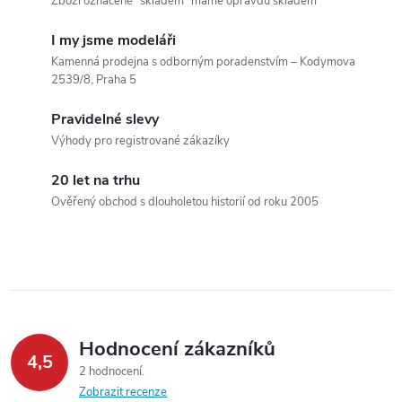
a
n
Zboží označené "skladem" máme opravdu skladem
k
c
I my jsme modeláři
o
Kamenná prodejna s odborným poradenstvím – Kodymova
í
v
2539/8, Praha 5
á
p
Pravidelné slevy
n
Výhody pro registrované zákazíky
r
í
v
20 let na trhu
Ověřený obchod s dlouholetou historií od roku 2005
k
y
v
ý
Hodnocení zákazníků
p
4,5
2 hodnocení
Zobrazit recenze