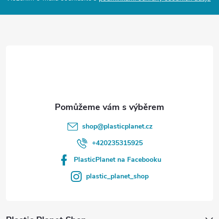
a
t
í
shop
@
plasticplanet.cz
+420235315925
PlasticPlanet na Facebooku
plastic_planet_shop