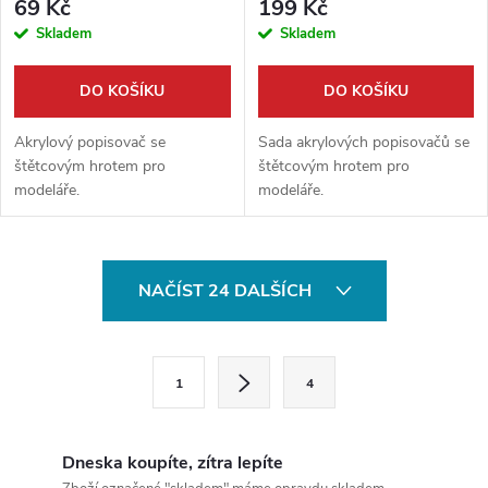
69 Kč
199 Kč
Skladem
Skladem
DO KOŠÍKU
DO KOŠÍKU
Akrylový popisovač se
Sada akrylových popisovačů se
štětcovým hrotem pro
štětcovým hrotem pro
modeláře.
modeláře.
O
NAČÍST 24 DALŠÍCH
v
l
S
1
4
t
á
r
d
á
Dneska koupíte, zítra lepíte