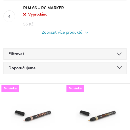
RLM 66 – RC MARKER
Vyprodáno
55 Kč
Zobrazit více produktů
Filtrovat
Ř
Doporučujeme
a
Nejlevnější
V
Novinka
Novinka
Nejdražší
z
ý
Nejprodávanější
e
p
Abecedně
n