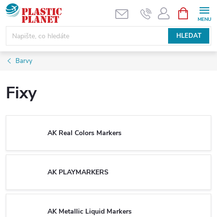
Přejít
NÁKUPNÍ
KOŠÍK
na
obsah
HLEDAT
Barvy
Fixy
AK Real Colors Markers
AK PLAYMARKERS
AK Metallic Liquid Markers