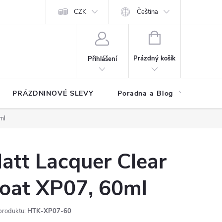
at?
Kontakty
Hodnocení obchodu
CZK
Čeština
NÁKUPNÍ
KOŠÍK
Prázdný košík
Přihlášení
PRÁZDNINOVÉ SLEVY
Poradna a Blog
Reg
ml
att Lacquer Clear
oat XP07, 60ml
produktu:
HTK-XP07-60