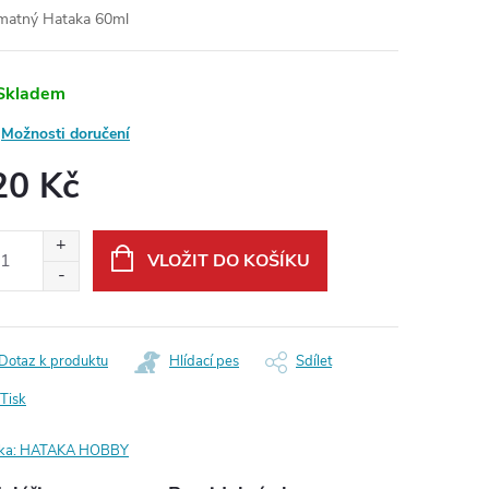
matný Hataka 60ml
Skladem
Možnosti doručení
20 Kč
ná
:
VLOŽIT DO KOŠÍKU
Dotaz k produktu
Hlídací pes
Sdílet
Tisk
ka:
HATAKA HOBBY