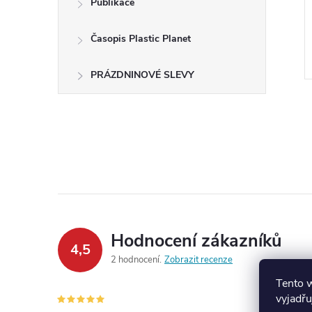
Publikace
a barev
Unit Paint set, sada barev
330 Kč
Časopis Plastic Planet
DO KOŠÍKU
DO KOŠÍKU
Skladem
PRÁZDNINOVÉ SLEVY
Hodnocení zákazníků
4,5
2 hodnocení
Zobrazit recenze
Tento 
vyjadřu