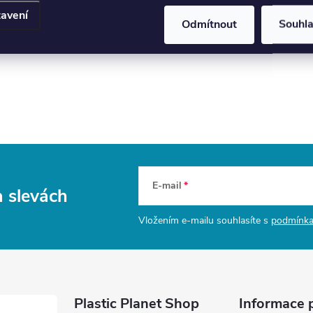
avení
Odmítnout
Souhl
E-mail
a slevách
Vložením e-mailu souhlasíte s
podmínka
Plastic Planet Shop
Informace 