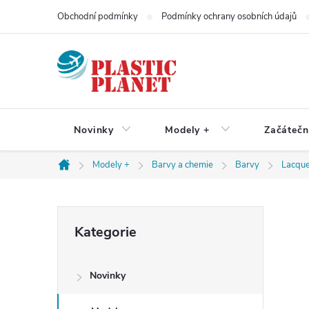
Přejít
Obchodní podmínky
Podmínky ochrany osobních údajů
na
obsah
Novinky
Modely +
Začátečn
Modely +
Barvy a chemie
Barvy
Lacqu
Domů
P
Přeskočit
Kategorie
kategorie
o
Novinky
s