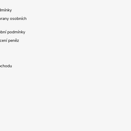
dmínky
rany osobních
ební podmínky
cení peněz
bchodu