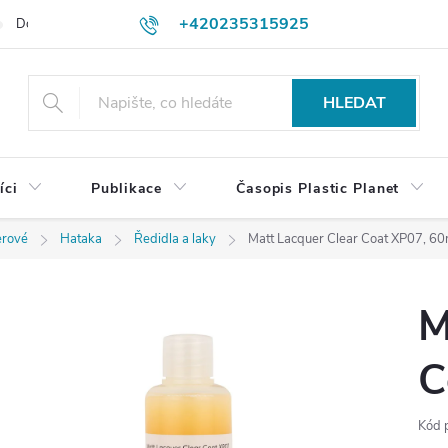
+420235315925
Dodací a platební podmínky
Podmínky vrácení peněz
Jak objedn
shop@plasticplanet.cz
HLEDAT
íci
Publikace
Časopis Plastic Planet
erové
Hataka
Ředidla a laky
Matt Lacquer Clear Coat XP07, 60
M
C
Kód 