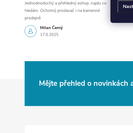
Jednodnoduchý a přehledný eshop, najdu co
Nast
hledám. Ochotný prodavač i na kamenné
prodejně
Milan Černý
17.6.2025
Z
Mějte přehled o novinkách
á
p
a