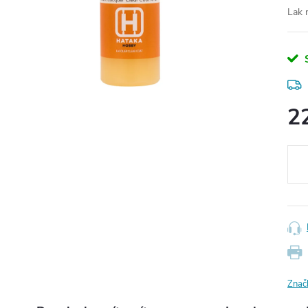
Lak 
2
Měr
cena
Znač