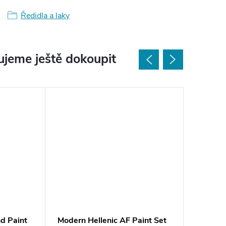
Ředidla a laky
jeme ještě dokoupit
d Paint
Modern Hellenic AF Paint Set
Early S