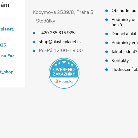
Obchodní po
Kodymova 2539/8, Praha 5
Podmínky och
- Stodůlky
údajů
cplanet.
+420 235 315 925
Dodací a plat
shop@plasticplanet.cz
Podmínky vrá
925
Po-Pá 12:00-18:00
Jak objednat?
t na Fac
Kontakty
Hodnocení o
et_shop