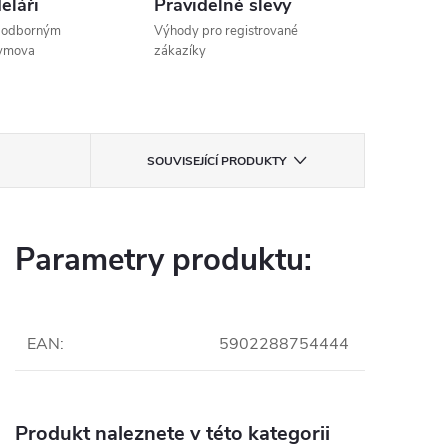
eláři
Pravidelné slevy
s odborným
Výhody pro registrované
dymova
zákazíky
SOUVISEJÍCÍ PRODUKTY
Parametry produktu:
EAN
:
5902288754444
Produkt naleznete v této kategorii