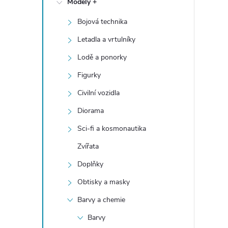
Modely +
t
Bojová technika
r
Letadla a vrtulníky
a
Lodě a ponorky
Figurky
n
Civilní vozidla
n
Diorama
Sci-fi a kosmonautika
í
Zvířata
p
Doplňky
a
Obtisky a masky
Barvy a chemie
n
Barvy