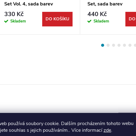
Set Vol. 4, sada barev
Set, sada barev
330 Kč
440 Kč
DO KOŠÍKU
DO
Skladem
Skladem
web používá soubory cookie. Dalším procházením tohoto webu
jete souhlas s jejich používáním.. Více informací
zde
.