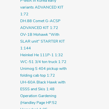
F-86A in Korea early
variants ADVANCED KIT
1:72
DH.88 Comet G-ACSP
ADVANCED KIT 1:72
OV-1B Mohawk "With
SLAR unit" STARTER KIT
1:144
Heinkel He 111P-1 1:32
WC-51 3/4 ton truck 1:72
Unimog S 404 pickup with
folding cab top 1:72
UH-60A Black Hawk with
ESSS and Skis 1:48
Operation Gardening
(Handley Page HP.52