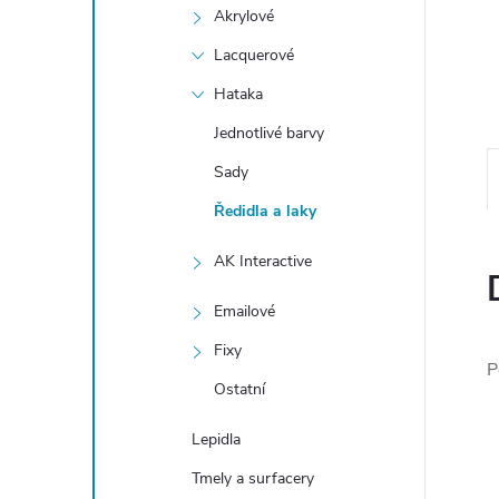
e
Akrylové
Lacquerové
l
Hataka
Jednotlivé barvy
Sady
Ředidla a laky
AK Interactive
Emailové
Fixy
P
Ostatní
Lepidla
Tmely a surfacery