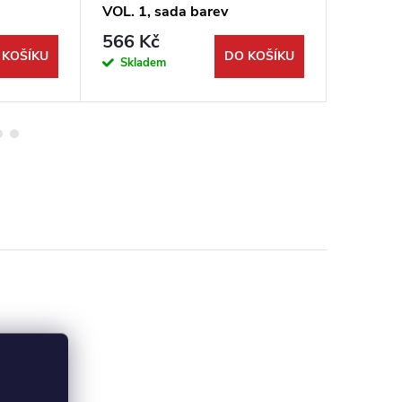
VOL. 1, sada barev
B/C" Pa
566 Kč
422 K
 KOŠÍKU
DO KOŠÍKU
Skladem
Vypro