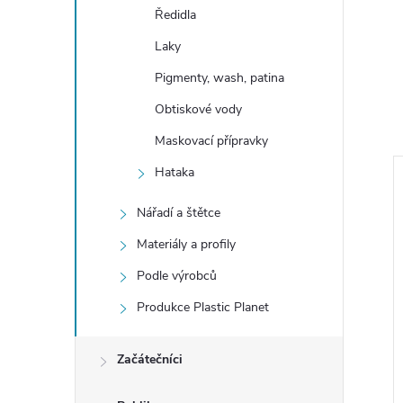
Ředidla
Laky
Pigmenty, wash, patina
Obtiskové vody
Maskovací přípravky
Hataka
Nářadí a štětce
Materiály a profily
Podle výrobců
Produkce Plastic Planet
Začátečníci
h AF Paint Set
RAF Photo Reconnaussance