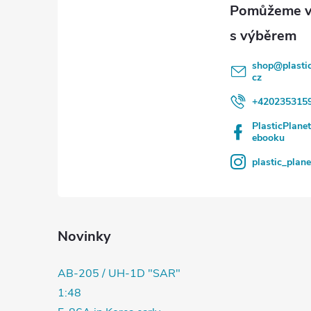
t
í
shop
@
plasti
cz
+420235315
PlasticPlane
ebooku
plastic_plan
Novinky
AB-205 / UH-1D "SAR"
1:48