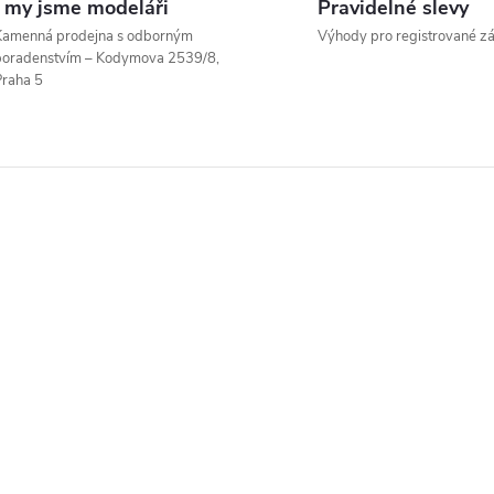
I my jsme modeláři
Pravidelné slevy
Kamenná prodejna s odborným
Výhody pro registrované z
poradenstvím – Kodymova 2539/8,
á
raha 5
d
a
c
p
v
k
y