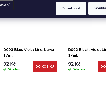
avení
Odmítnout
Souhl
D003 Blue, Violet Line, barva
D002 Black, Violet Li
17ml.
17ml.
92 Kč
92 Kč
DO KOŠÍKU
DO
Skladem
Skladem
O
v