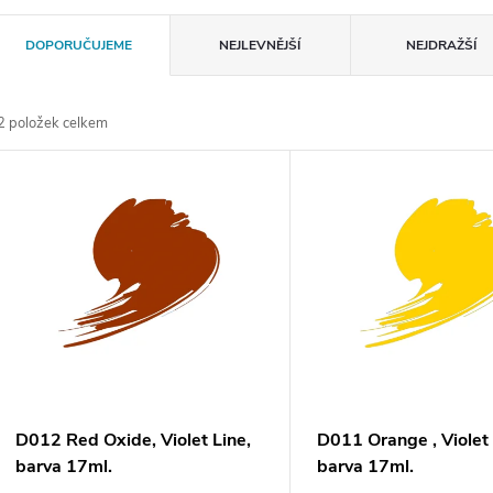
Ř
DOPORUČUJEME
NEJLEVNĚJŠÍ
NEJDRAŽŠÍ
a
2
položek celkem
z
V
e
ý
n
p
p
s
r
p
D012 Red Oxide, Violet Line,
D011 Orange , Violet 
o
barva 17ml.
barva 17ml.