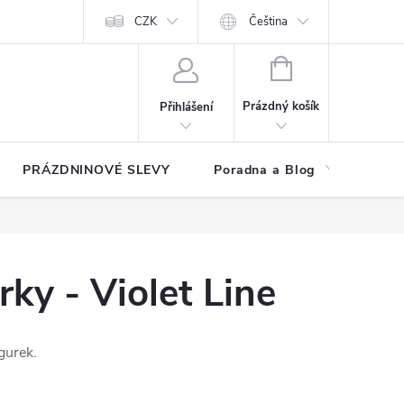
at?
Kontakty
Hodnocení obchodu
CZK
Čeština
NÁKUPNÍ
KOŠÍK
Prázdný košík
Přihlášení
PRÁZDNINOVÉ SLEVY
Poradna a Blog
Reg
rky - Violet Line
gurek.