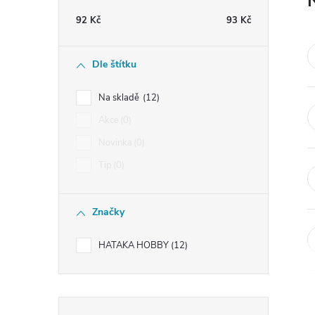
t
92
Kč
93
Kč
r
Dle štítku
a
Na skladě
12
n
Akce
0
Novinka
0
n
Tip
0
í
Značky
p
HATAKA HOBBY
12
a
n
Přeskočit