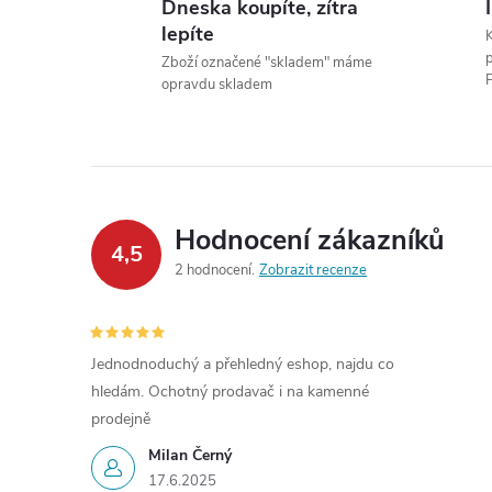
Dneska koupíte, zítra
l
lepíte
Zboží označené "skladem" máme
P
opravdu skladem
Hodnocení zákazníků
í
4,5
2 hodnocení
Zobrazit recenze
r
Jednodnoduchý a přehledný eshop, najdu co
hledám. Ochotný prodavač i na kamenné
prodejně
Milan Černý
17.6.2025