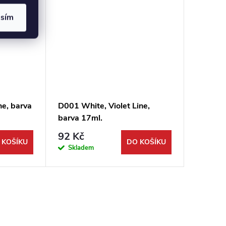
asím
ne, barva
D001 White, Violet Line,
barva 17ml.
92 Kč
 KOŠÍKU
DO KOŠÍKU
Skladem