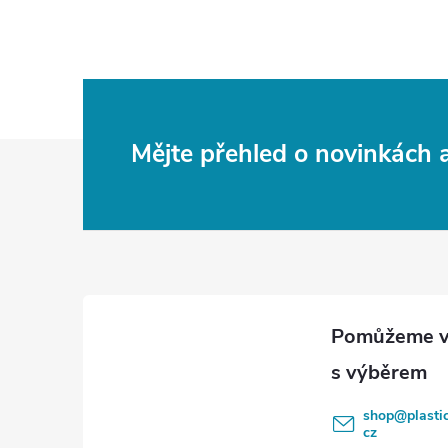
i
Z
Mějte přehled o novinkách
á
p
a
t
í
shop
@
plasti
cz