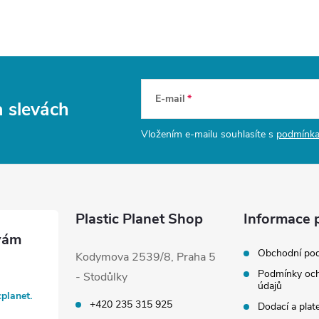
v
ý
p
E-mail
a slevách
s
Vložením e-mailu souhlasíte s
podmínka
u
Plastic Planet Shop
Informace 
Obchodní po
Kodymova 2539/8, Praha 5
Podmínky och
- Stodůlky
údajů
cplanet.
+420 235 315 925
Dodací a plat