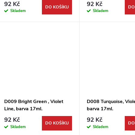
r
92 Kč
92 Kč
d
DO KOŠÍKU
DO
Skladem
Skladem
o
u
d
k
u
t
k
ů
t
ů
D009 Bright Green , Violet
D008 Turquoise, Viole
Line, barva 17ml.
barva 17ml.
92 Kč
92 Kč
DO KOŠÍKU
DO
Skladem
Skladem