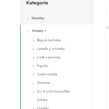
Kategorie
e
kategorie
l
Novinky
1
Modely +
Bojová technika
Letadla a vrtulníky
Lodě a ponorky
í
Figurky
i
Civilní vozidla
Diorama
Sci-fi a kosmonautika
Zvířata
Doplňky