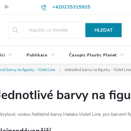
+420235315925
Dodací a platební podmínky
Podmínky vrácení peněz
Jak objedn
shop@plasticplanet.cz
HLEDAT
íci
Publikace
Časopis Plastic Planet
ové barvy na figurky - Violet Line
Jednotlivé barvy na figurky - Violet Line
Jednotlivé barvy na figu
krylové, vodou ředitelné barvy Hataka Violet Line, pro barvení fi