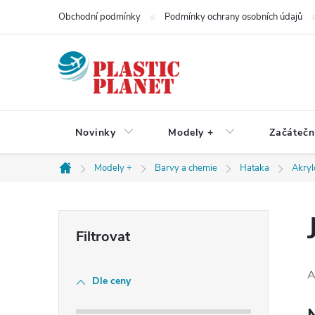
Přejít
Obchodní podmínky
Podmínky ochrany osobních údajů
na
obsah
Novinky
Modely +
Začátečn
Modely +
Barvy a chemie
Hataka
Akryl
Domů
P
o
A
Dle ceny
s