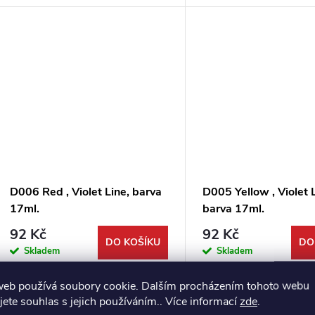
D006 Red , Violet Line, barva
D005 Yellow , Violet 
17ml.
barva 17ml.
92 Kč
92 Kč
DO KOŠÍKU
DO
Skladem
Skladem
web používá soubory cookie. Dalším procházením tohoto webu
jete souhlas s jejich používáním.. Více informací
zde
.