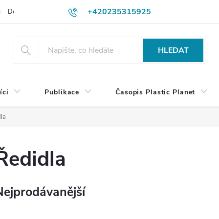
+420235315925
Dodací a platební podmínky
Podmínky vrácení peněz
Jak objedn
shop@plasticplanet.cz
HLEDAT
íci
Publikace
Časopis Plastic Planet
la
Ředidla
Nejprodávanější