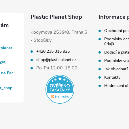
Plastic Planet Shop
Informace 
Obchodní po
Kodymova 2539/8, Praha 5
Podmínky och
- Stodůlky
údajů
cplanet.
+420 235 315 925
Dodací a plat
shop@plasticplanet.cz
Podmínky vrá
925
Po-Pá 12:00-18:00
Jak objednat?
t na Fac
Kontakty
Hodnocení o
et_shop