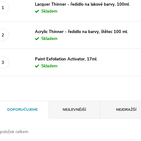
Lacquer Thinner - ředidlo na lakové barvy, 100ml.
Skladem
Acrylic Thinner - ředidlo na barvy, štětec 100 ml.
Skladem
Paint Exfoliation Activator, 17ml.
Skladem
Ř
DOPORUČUJEME
NEJLEVNĚJŠÍ
NEJDRAŽŠÍ
a
položek celkem
z