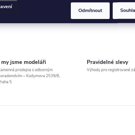
avení
Odmítnout
Souhl
I my jsme modeláři
Pravidelné slevy
Kamenná prodejna s odborným
Výhody pro registrované z
poradenstvím – Kodymova 2539/8,
raha 5