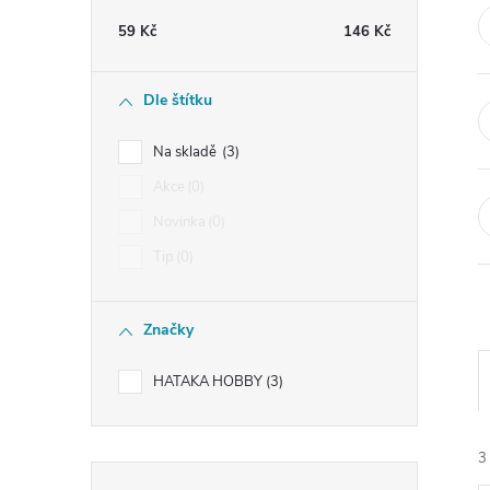
t
59
Kč
146
Kč
r
Dle štítku
a
Na skladě
3
n
Akce
0
Novinka
0
n
Tip
0
í
Značky
p
HATAKA HOBBY
3
a
n
3
Přeskočit