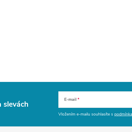
E-mail
a slevách
Vložením e-mailu souhlasíte s
podmínka