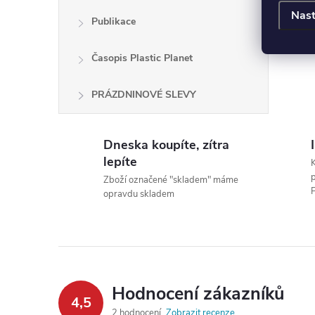
Nast
Publikace
Časopis Plastic Planet
PRÁZDNINOVÉ SLEVY
Dneska koupíte, zítra
lepíte
Zboží označené "skladem" máme
P
opravdu skladem
Hodnocení zákazníků
4,5
2 hodnocení
Zobrazit recenze