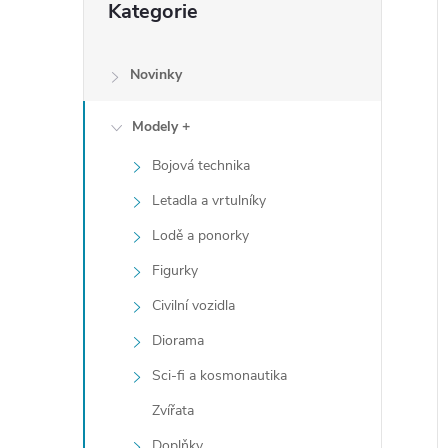
Kategorie
e
kategorie
l
Novinky
Modely +
í
i
Bojová technika
Letadla a vrtulníky
Lodě a ponorky
Figurky
Civilní vozidla
Diorama
Sci-fi a kosmonautika
Zvířata
Doplňky