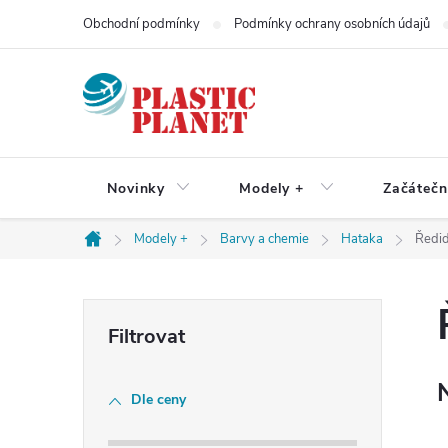
Přejít
Obchodní podmínky
Podmínky ochrany osobních údajů
na
obsah
Novinky
Modely +
Začátečn
Modely +
Barvy a chemie
Hataka
Ředid
Domů
P
o
Dle ceny
s