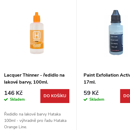
V
e
ý
n
p
p
s
r
p
Lacquer Thinner - ředidlo na
Paint Exfoliation Acti
o
lakové barvy, 100ml.
17ml.
r
146 Kč
59 Kč
d
DO KOŠÍKU
DO
Skladem
Skladem
o
u
Ředidlo na lakové barvy Hataka
d
100ml - výhradně pro řadu Hataka
k
Orange Line.