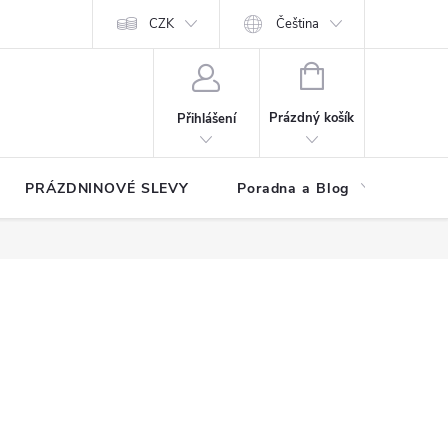
at?
Kontakty
Hodnocení obchodu
CZK
Čeština
NÁKUPNÍ
KOŠÍK
Prázdný košík
Přihlášení
PRÁZDNINOVÉ SLEVY
Poradna a Blog
Reg