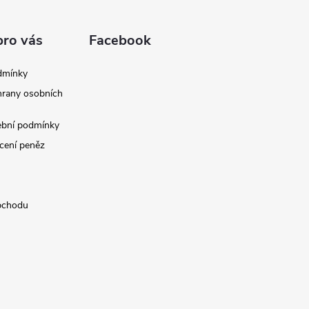
pro vás
Facebook
dmínky
rany osobních
ební podmínky
cení peněz
bchodu