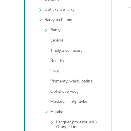
Obtisky a masky
Barvy a chemie
Barvy
Lepidla
l
Tmely a surfacery
Ředidla
Laky
Pigmenty, wash, patina
Obtiskové vody
Maskovací přípravky
í
Hataka
Lacquer pro airbrush -
Orange Line