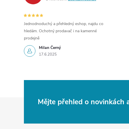
Jednodnoduchý a přehledný eshop, najdu co
hledám. Ochotný prodavač i na kamenné
prodejně
Milan Černý
17.6.2025
Z
Mějte přehled o novinkách
á