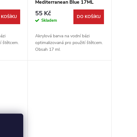
Mediterranean Blue 17ML
Blue Line
55 Kč
 KOŠÍKU
DO KOŠÍKU
Skladem
ázi
Akrylová barva na vodní bázi
í štětcem.
optimalizovaná pro použití štětcem.
Obsah 17 ml.