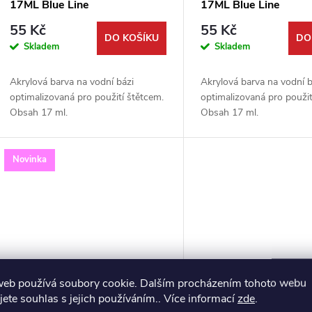
17ML Blue Line
17ML Blue Line
55 Kč
55 Kč
DO KOŠÍKU
DO
Skladem
Skladem
Akrylová barva na vodní bázi
Akrylová barva na vodní b
optimalizovaná pro použití štětcem.
optimalizovaná pro použit
Obsah 17 ml.
Obsah 17 ml.
Novinka
web používá soubory cookie. Dalším procházením tohoto webu
jete souhlas s jejich používáním.. Více informací
zde
.