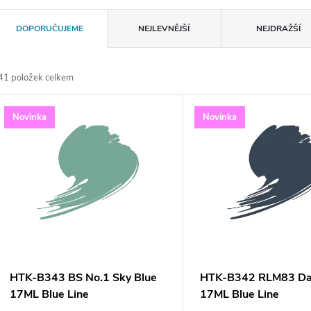
Ř
DOPORUČUJEME
NEJLEVNĚJŠÍ
NEJDRAŽŠÍ
a
41
položek celkem
z
V
Novinka
Novinka
e
ý
n
p
p
s
r
p
HTK-B343 BS No.1 Sky Blue
HTK-B342 RLM83 Da
o
17ML Blue Line
17ML Blue Line