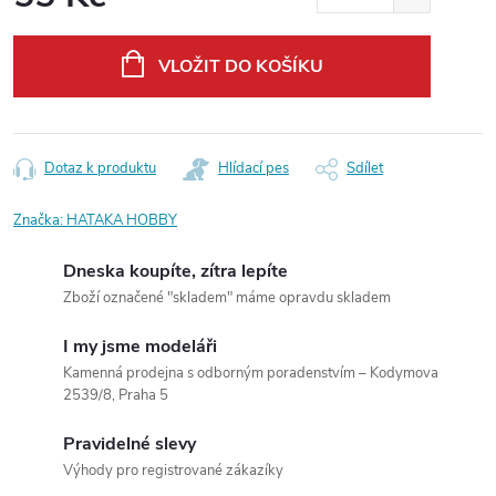
Měrná
cena:
VLOŽIT DO KOŠÍKU
Dotaz k produktu
Hlídací pes
Sdílet
Značka:
HATAKA HOBBY
Dneska koupíte, zítra lepíte
Zboží označené "skladem" máme opravdu skladem
I my jsme modeláři
Kamenná prodejna s odborným poradenstvím – Kodymova
2539/8, Praha 5
Pravidelné slevy
Výhody pro registrované zákazíky