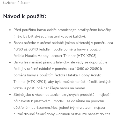
tazíchch štětcem.
Návod k použití:
Před použitím barvu dobře promíchejte protřepáním lahvičky
(mělo by být slyšet chrastění kovové kuličky).
Barvu nařeďte v určené nádobě (mimo airbrush) v poměru cca
40/60 až 60/40 ředidlem podle poměru barvy s použitím
ředidla Hataka Hobby Lacquer Thinner (HTK-XP03).
Barvu lze nanášet přímo z lahvičky, ale vždy se doporučuje
ředit ji v určené nádobě v poměru cca 10/90 až 20/80 k
poměru barvy s použitím ředidla Hataka Hobby Acrylic
Thinner (HTK-XP01), aby bylo možné nanést několik tenkých
vrstev a postupně nanášejte barvu na model.
Stejně jako u všech ostatních akrylových produktů – nejlepší
přilnavosti k plastovému modelu se dosáhne na povrchu
ošetřeném surfacerem.Mezi jednotlivými vrstvami nejsou
nutné dlouhé čekací doby – druhou vrstvu lze nanést do cca