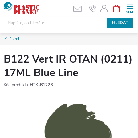
Přejít
NÁKUPNÍ
KOŠÍK
na
obsah
HLEDAT
17ml
B122 Vert IR OTAN (0211)
17ML Blue Line
Kód produktu:
HTK-B122B