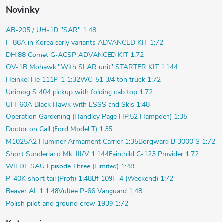
Novinky
AB-205 / UH-1D "SAR" 1:48
F-86A in Korea early variants ADVANCED KIT 1:72
DH.88 Comet G-ACSP ADVANCED KIT 1:72
OV-1B Mohawk "With SLAR unit" STARTER KIT 1:144
Heinkel He 111P-1 1:32
WC-51 3/4 ton truck 1:72
Unimog S 404 pickup with folding cab top 1:72
UH-60A Black Hawk with ESSS and Skis 1:48
Operation Gardening (Handley Page HP.52 Hampden) 1:35
Doctor on Call (Ford Model T) 1:35
M1025A2 Hummer Armament Carrier 1:35
Borgward B 3000 S 1:72
Short Sunderland Mk. III/V 1:144
Fairchild C-123 Provider 1:72
WILDE SAU Episode Three (Limited) 1:48
P-40K short tail (Profi) 1:48
Bf 109F-4 (Weekend) 1:72
Beaver AL.1 1:48
Vultee P-66 Vanguard 1:48
Polish pilot and ground crew 1939 1:72