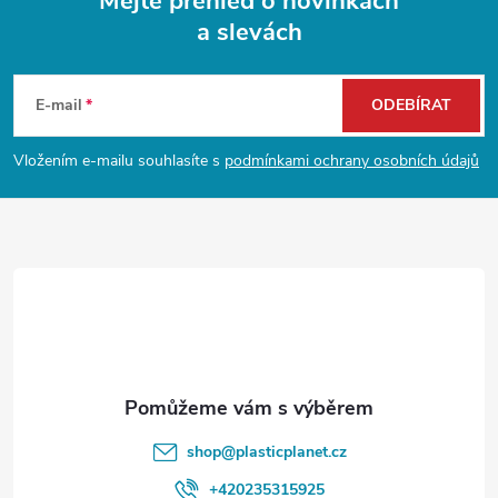
Mějte přehled o novinkách
a slevách
Z
á
E-mail
ODEBÍRAT
p
Vložením e-mailu souhlasíte s
podmínkami ochrany osobních údajů
a
t
í
shop
@
plasticplanet.cz
+420235315925