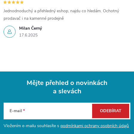
Jednodnoduchý a přehledný eshop, najdu co hledám. Ochotný
prodavač i na kamenné prodejně
Milan Černý
17.6.2025
Mějte přehled o novinkách
a slevách
Z
á
E-mail
ODEBÍRAT
p
Vložením e-mailu souhlasíte s
podmínkami ochrany osobních údajů