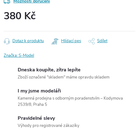
Možnosti doručení
380 Kč
Měrná
cena:
Dotaz k produktu
Hlídací pes
Sdílet
Značka:
S-Model
Dneska koupíte, zítra lepíte
Zboží označené "skladem" máme opravdu skladem
I my jsme modeláři
Kamenná prodejna s odborným poradenstvím – Kodymova
2539/8, Praha 5
Pravidelné slevy
Výhody pro registrované zákazíky