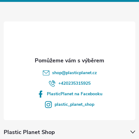
a
t
í
shop
@
plasticplanet.cz
+420235315925
PlasticPlanet na Facebooku
plastic_planet_shop
Plastic Planet Shop