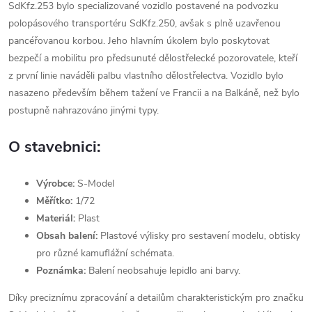
SdKfz.253 bylo specializované vozidlo postavené na podvozku
polopásového transportéru SdKfz.250, avšak s plně uzavřenou
pancéřovanou korbou. Jeho hlavním úkolem bylo poskytovat
bezpečí a mobilitu pro předsunuté dělostřelecké pozorovatele, kteří
z první linie naváděli palbu vlastního dělostřelectva. Vozidlo bylo
nasazeno především během tažení ve Francii a na Balkáně, než bylo
postupně nahrazováno jinými typy.
O stavebnici:
Výrobce:
S-Model
Měřítko:
1/72
Materiál:
Plast
Obsah balení:
Plastové výlisky pro sestavení modelu, obtisky
pro různé kamuflážní schémata.
Poznámka:
Balení neobsahuje lepidlo ani barvy.
Díky preciznímu zpracování a detailům charakteristickým pro značku