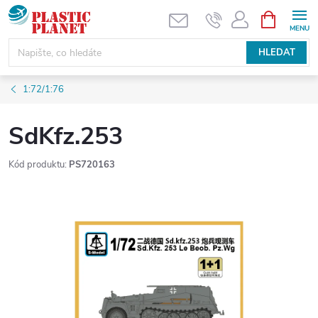
Přejít
NÁKUPNÍ
KOŠÍK
na
obsah
HLEDAT
1:72/1:76
SdKfz.253
Kód produktu:
PS720163