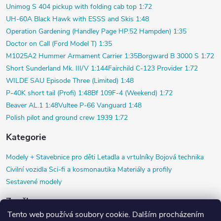
Unimog S 404 pickup with folding cab top 1:72
UH-60A Black Hawk with ESSS and Skis 1:48
Operation Gardening (Handley Page HP.52 Hampden) 1:35
Doctor on Call (Ford Model T) 1:35
M1025A2 Hummer Armament Carrier 1:35
Borgward B 3000 S 1:72
Short Sunderland Mk. III/V 1:144
Fairchild C-123 Provider 1:72
WILDE SAU Episode Three (Limited) 1:48
P-40K short tail (Profi) 1:48
Bf 109F-4 (Weekend) 1:72
Beaver AL.1 1:48
Vultee P-66 Vanguard 1:48
Polish pilot and ground crew 1939 1:72
Kategorie
Modely +
Stavebnice pro děti
Letadla a vrtulníky
Bojová technika
Civilní vozidla
Sci-fi a kosmonautika
Materiály a profily
Sestavené modely
Značky
Tento web používá soubory cookie. Dalším procházením