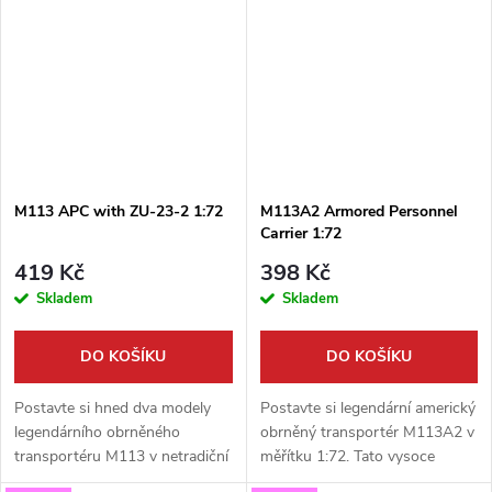
1:72 přináší ikonický obrněnec
stavebnice v měřítku 1:72 od
na...
výrobce...
M113 APC with ZU-23-2 1:72
M113A2 Armored Personnel
Carrier 1:72
419 Kč
398 Kč
Skladem
Skladem
DO KOŠÍKU
DO KOŠÍKU
Postavte si hned dva modely
Postavte si legendární americký
legendárního obrněného
obrněný transportér M113A2 v
transportéru M113 v netradiční
měřítku 1:72. Tato vysoce
úpravě se sovětským
detailní stavebnice od S-Model