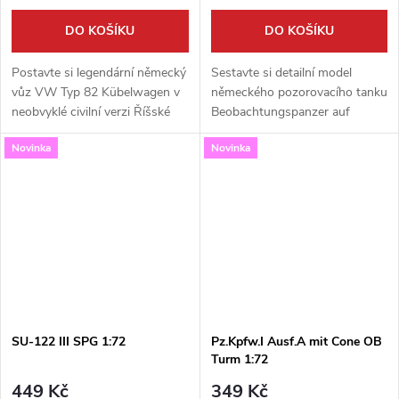
DO KOŠÍKU
DO KOŠÍKU
Postavte si legendární německý
Sestavte si detailní model
vůz VW Typ 82 Kübelwagen v
německého pozorovacího tanku
neobvyklé civilní verzi Říšské
Beobachtungspanzer auf
pošty! Tato detailně zpracovaná
Fahrgestell UE(f) v měřítku
Novinka
Novinka
stavebnice od S-Model v
1:72. Tato stavebnice od S-
měřítku 1:72 je skvělým
Model vám přináší unikátní
doplňkem...
stroj, který...
SU-122 III SPG 1:72
Pz.Kpfw.I Ausf.A mit Cone OB
Turm 1:72
449 Kč
349 Kč