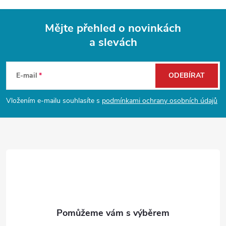
p
i
Mějte přehled o novinkách
s
a slevách
Z
u
á
E-mail
ODEBÍRAT
p
Vložením e-mailu souhlasíte s
podmínkami ochrany osobních údajů
a
t
í