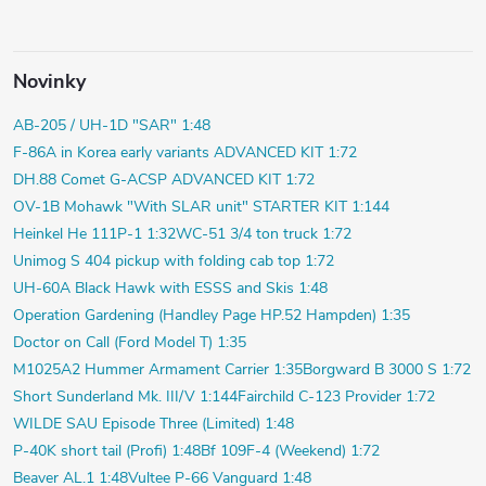
Novinky
AB-205 / UH-1D "SAR" 1:48
F-86A in Korea early variants ADVANCED KIT 1:72
DH.88 Comet G-ACSP ADVANCED KIT 1:72
OV-1B Mohawk "With SLAR unit" STARTER KIT 1:144
Heinkel He 111P-1 1:32
WC-51 3/4 ton truck 1:72
Unimog S 404 pickup with folding cab top 1:72
UH-60A Black Hawk with ESSS and Skis 1:48
Operation Gardening (Handley Page HP.52 Hampden) 1:35
Doctor on Call (Ford Model T) 1:35
M1025A2 Hummer Armament Carrier 1:35
Borgward B 3000 S 1:72
Short Sunderland Mk. III/V 1:144
Fairchild C-123 Provider 1:72
WILDE SAU Episode Three (Limited) 1:48
P-40K short tail (Profi) 1:48
Bf 109F-4 (Weekend) 1:72
Beaver AL.1 1:48
Vultee P-66 Vanguard 1:48