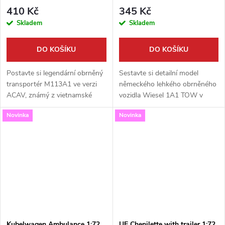
410 Kč
345 Kč
Skladem
Skladem
DO KOŠÍKU
DO KOŠÍKU
Postavte si legendární obrněný
Sestavte si detailní model
transportér M113A1 ve verzi
německého lehkého obrněného
ACAV, známý z vietnamské
vozidla Wiesel 1A1 TOW v
války. Tato vysoce detailní
měřítku 1:72. Tento model od
Novinka
Novinka
stavebnice od S-Model v
S-Model zachycuje ikonický
měřítku 1:72 přináší
vzhled vozidla vybaveného
neuvěřitelnou...
protitankovým...
Kubelwagen Ambulance 1:72
UE Chenilette with trailer 1:72