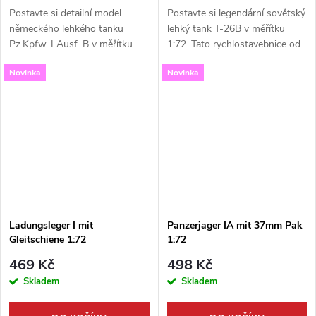
Postavte si detailní model
Postavte si legendární sovětský
německého lehkého tanku
lehký tank T-26B v měřítku
Pz.Kpfw. I Ausf. B v měřítku
1:72. Tato rychlostavebnice od
1:72. Tento unikátní set od
S-Model obsahuje hned dva
Novinka
Novinka
výrobce S-Model je výjimečný
kompletní modely, ideální pro
díky přiložené figurce
wargaming nebo vytvoření...
německého vojáka...
Ladungsleger I mit
Panzerjager IA mit 37mm Pak
Gleitschiene 1:72
1:72
469 Kč
498 Kč
Skladem
Skladem