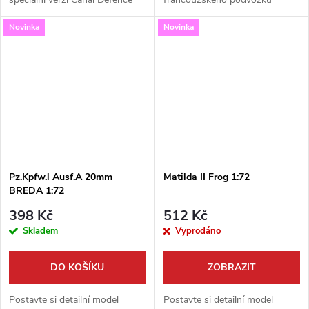
Light (CDL). Tato unikátní
Renault R35 a sovětské věže z
Novinka
Novinka
stavebnice v měřítku 1:72 od
tanku T-26. Tento zajímavý
výrobce S-Model představuje
„Beutepanzer“ ve službách
tajnou...
Wehrmachtu...
Pz.Kpfw.l Ausf.A 20mm
Matilda II Frog 1:72
BREDA 1:72
398 Kč
512 Kč
Skladem
Vyprodáno
DO KOŠÍKU
ZOBRAZIT
Postavte si detailní model
Postavte si detailní model