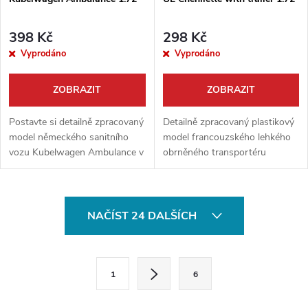
398 Kč
298 Kč
Vyprodáno
Vyprodáno
ZOBRAZIT
ZOBRAZIT
Postavte si detailně zpracovaný
Detailně zpracovaný plastikový
model německého sanitního
model francouzského lehkého
vozu Kubelwagen Ambulance v
obrněného transportéru
měřítku 1:72. Toto výhodné
Renault UE Chenilette s
balení od výrobce S-Model
přívěsem. Toto výhodné balení
obsahuje hned dva kompletní
od S-Model v měřítku 1:72
O
modely,...
obsahuje hned...
NAČÍST 24 DALŠÍCH
v
l
S
1
6
t
á
r