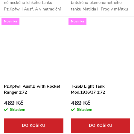
německého lehkého tanku
britského plamenometného
Pz.Kpfw. I Ausf. A v netradiční
tanku Matilda II Frog v měřítku
úpravě s italským 20mm
1:72. Tato kvalitní a snadno
Novinka
Novinka
kanónem Breda. Tato
sestavitelná stavebnice od
stavebnice od S-Model v
výrobce S-Model představuje
měřítku 1:72 je skvělým...
unikátní...
Pz.Kpfw.I Ausf.B with Rocket
T-26B Light Tank
Ranger 1:72
Mod.1936/37 1:72
469 Kč
469 Kč
Skladem
Skladem
DO KOŠÍKU
DO KOŠÍKU