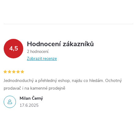
d
á
a
n
k
c
o
í
v
Hodnocení zákazníků
4,5
á
p
2 hodnocení
n
Zobrazit recenze
r
í
v
Jednodnoduchý a přehledný eshop, najdu co hledám. Ochotný
k
prodavač i na kamenné prodejně
Milan Černý
y
17.6.2025
v
ý