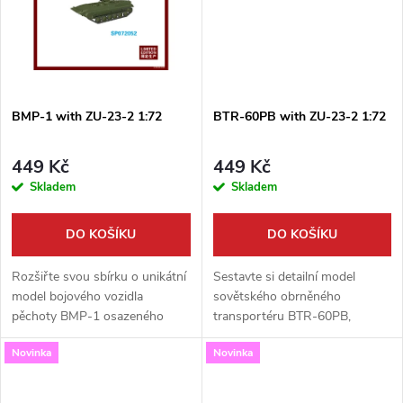
ů
ů
BMP-1 with ZU-23-2 1:72
BTR-60PB with ZU-23-2 1:72
449 Kč
449 Kč
Skladem
Skladem
DO KOŠÍKU
DO KOŠÍKU
Rozšiřte svou sbírku o unikátní
Sestavte si detailní model
model bojového vozidla
sovětského obrněného
pěchoty BMP-1 osazeného
transportéru BTR-60PB,
výkonným protiletadlovým
vyzbrojeného výkonným
Novinka
Novinka
kanónem ZU-23-2. Tato detailní
protiletadlovým dvojkanónem
stavebnice v měřítku 1:72 od
ZU-23-2. Tato precizní
výrobce...
stavebnice od S-Model v