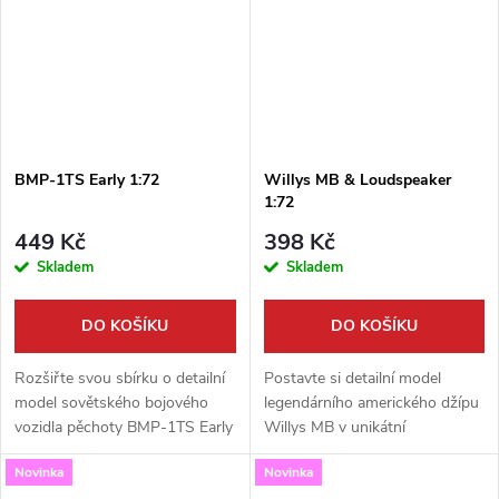
měřítku...
BMP-1TS Early 1:72
Willys MB & Loudspeaker
1:72
449 Kč
398 Kč
Skladem
Skladem
DO KOŠÍKU
DO KOŠÍKU
Rozšiřte svou sbírku o detailní
Postavte si detailní model
model sovětského bojového
legendárního amerického džípu
vozidla pěchoty BMP-1TS Early
Willys MB v unikátní
od výrobce S-Model. Tato
propagandistické verzi s
Novinka
Novinka
precizní stavebnice v měřítku
reproduktorem. Tato plastiková