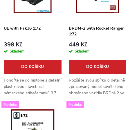
n
i
í
s
p
UE with Pak36 1:72
BRDM-2 with Rocket Ranger
1:72
p
r
398 Kč
449 Kč
r
Skladem
Skladem
o
o
DO KOŠÍKU
DO KOŠÍKU
d
d
Ponořte se do historie s detailní
Rozšiřte svou sbírku o detailně
u
plastikovou stavebnicí
zpracovaný model sovětského
německého stíhače tanků 3.7
obrněného vozidla BRDM-2 ve
u
cm Pak 36 auf UE 630(f) v
variantě s raketometem. Tato
k
Novinka
Novinka
měřítku 1:72. Tento unikátní
stavebnice od S-Model v
k
stroj vznikl osazením
měřítku 1:72 nabízí precizní
t
kořistního...
výlisky...
t