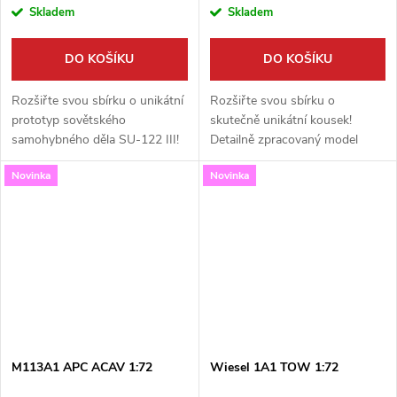
Skladem
Skladem
DO KOŠÍKU
DO KOŠÍKU
Rozšiřte svou sbírku o unikátní
Rozšiřte svou sbírku o
prototyp sovětského
skutečně unikátní kousek!
samohybného děla SU-122 III!
Detailně zpracovaný model
Tato detailně zpracovaná
německého lehkého tanku
Novinka
Novinka
stavebnice v měřítku 1:72 od
Pz.Kpfw.I Ausf.A ve vzácné
výrobce S-Model potěší
velitelské verzi s kuželovou věží
každého fanouška...
(Cone OB Turm) od...
M113A1 APC ACAV 1:72
Wiesel 1A1 TOW 1:72