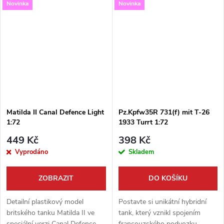
Novinka
Novinka
protiletadlovým kanónem ZU-
obsahuje hned dva kompletní
23-2! Stavebnice od S-Model v
modely, což je ideální pro...
měřítku 1:72 je...
Matilda II Canal Defence Light
Pz.Kpfw35R 731(f) mit T-26
1:72
1933 Turrt 1:72
449 Kč
398 Kč
Vyprodáno
Skladem
ZOBRAZIT
DO KOŠÍKU
Detailní plastikový model
Postavte si unikátní hybridní
britského tanku Matilda II ve
tank, který vznikl spojením
speciální verzi Canal Defence
francouzského podvozku