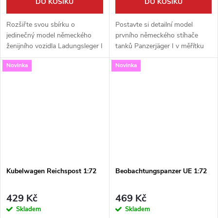
DO KOŠÍKU
DO KOŠÍKU
Rozšiřte svou sbírku o
Postavte si detailní model
jedinečný model německého
prvního německého stíhače
ženijního vozidla Ladungsleger I
tanků Panzerjäger I v měřítku
mit Gleitschiene v měřítku 1:72.
1:72 od výrobce S-Model. Tato
Novinka
Novinka
Tato precizní stavebnice od S-
stavebnice typu ´fast assembly´
Model zachycuje neobvyklý
je ideální pro rychlou stavbu a...
stroj...
Kubelwagen Reichspost 1:72
Beobachtungspanzer UE 1:72
429 Kč
469 Kč
Skladem
Skladem