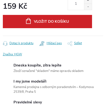
159 Kč
Měrná
cena:
VLOŽIT DO KOŠÍKU
Dotaz k produktu
Hlídací pes
Sdílet
Značka:
HGW
Dneska koupíte, zítra lepíte
Zboží označené "skladem" máme opravdu skladem
I my jsme modeláři
Kamenná prodejna s odborným poradenstvím – Kodymova
2539/8, Praha 5
Pravidelné slevy