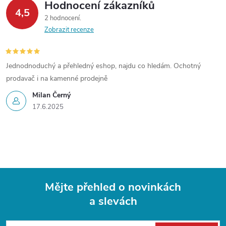
Hodnocení zákazníků
4,5
2 hodnocení
Zobrazit recenze
Jednodnoduchý a přehledný eshop, najdu co hledám. Ochotný
prodavač i na kamenné prodejně
Milan Černý
17.6.2025
Mějte přehled o novinkách
a slevách
Z