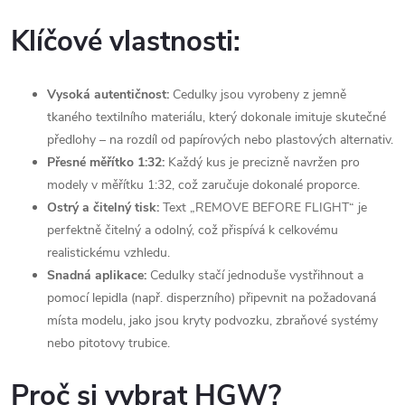
Klíčové vlastnosti:
Vysoká autentičnost:
Cedulky jsou vyrobeny z jemně
tkaného textilního materiálu, který dokonale imituje skutečné
předlohy – na rozdíl od papírových nebo plastových alternativ.
Přesné měřítko 1:32:
Každý kus je precizně navržen pro
modely v měřítku 1:32, což zaručuje dokonalé proporce.
Ostrý a čitelný tisk:
Text „REMOVE BEFORE FLIGHT“ je
perfektně čitelný a odolný, což přispívá k celkovému
realistickému vzhledu.
Snadná aplikace:
Cedulky stačí jednoduše vystřihnout a
pomocí lepidla (např. disperzního) připevnit na požadovaná
místa modelu, jako jsou kryty podvozku, zbraňové systémy
nebo pitotovy trubice.
Proč si vybrat HGW?