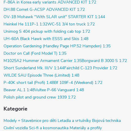
F-86A in Korea early variants ADVANCED KIT 1:72
DH.88 Comet G-ACSP ADVANCED KIT 1:72
OV-1B Mohawk "With SLAR unit" STARTER KIT 1:144
Heinkel He 111P-1 1:32
WC-51 3/4 ton truck 1:72
Unimog S 404 pickup with folding cab top 1:72
UH-60A Black Hawk with ESSS and Skis 1:48
Operation Gardening (Handley Page HP.52 Hampden) 1:35
Doctor on Call (Ford Model T) 1:35
M1025A2 Hummer Armament Carrier 1:35
Borgward B 3000 S 1:72
Short Sunderland Mk. III/V 1:144
Fairchild C-123 Provider 1:72
WILDE SAU Episode Three (Limited) 1:48
P-40K short tail (Profi) 1:48
Bf 109F-4 (Weekend) 1:72
Beaver AL.1 1:48
Vultee P-66 Vanguard 1:48
Polish pilot and ground crew 1939 1:72
Kategorie
Modely +
Stavebnice pro děti
Letadla a vrtulníky
Bojová technika
Civilní vozidla
Sci-fi a kosmonautika
Materiály a profily