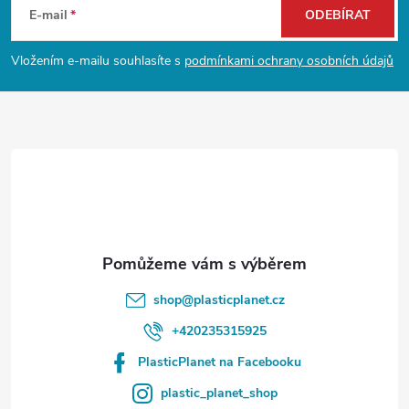
á
E-mail
ODEBÍRAT
p
Vložením e-mailu souhlasíte s
podmínkami ochrany osobních údajů
a
t
í
shop
@
plasticplanet.cz
+420235315925
PlasticPlanet na Facebooku
plastic_planet_shop