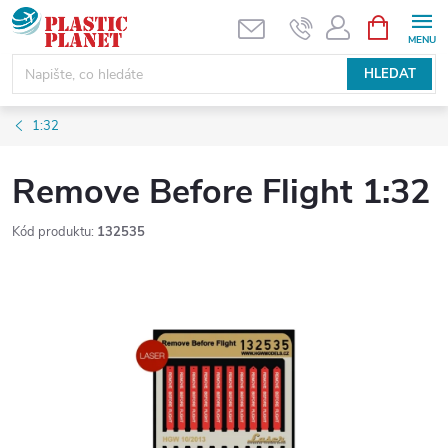
Přejít
NÁKUPNÍ
KOŠÍK
na
obsah
HLEDAT
1:32
Remove Before Flight 1:32
Kód produktu:
132535