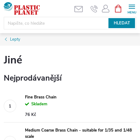
Přejít
NÁKUPNÍ
KOŠÍK
na
obsah
HLEDAT
Lepty
Jiné
Nejprodávanější
Fine Brass Chain
Skladem
76 Kč
Medium Coarse Brass Chain - suitable for 1/35 and 1/48
scale