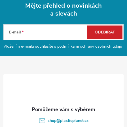
Mějte přehled o novinkách
a slevách
Z
á
E-mail
ODEBÍRAT
p
Vložením e-mailu souhlasíte s
podmínkami ochrany osobních údajů
a
t
í
shop
@
plasticplanet.cz