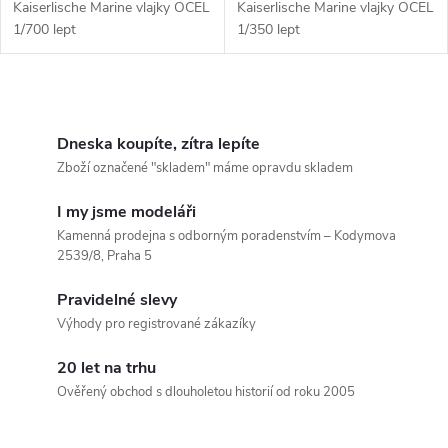
Kaiserlische Marine vlajky OCEL
Kaiserlische Marine vlajky OCEL
1/700 lept
1/350 lept
O
v
Dneska koupíte, zítra lepíte
Zboží označené "skladem" máme opravdu skladem
l
I my jsme modeláři
á
Kamenná prodejna s odborným poradenstvím – Kodymova
2539/8, Praha 5
d
Pravidelné slevy
a
Výhody pro registrované zákazíky
c
20 let na trhu
í
Ověřený obchod s dlouholetou historií od roku 2005
p