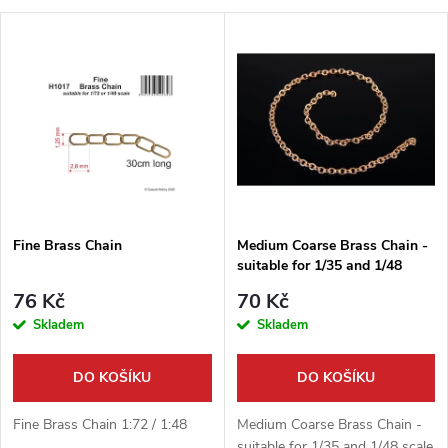
a
V
Nejdražší
z
ý
Nejprodávanější
e
p
Abecedně
n
i
í
s
p
Fine Brass Chain
Medium Coarse Brass Chain -
suitable for 1/35 and 1/48
p
scale
r
76 Kč
70 Kč
r
Skladem
Skladem
o
o
DO KOŠÍKU
DO KOŠÍKU
d
d
Fine Brass Chain 1:72 / 1:48
Medium Coarse Brass Chain -
suitable for 1/35 and 1/48 scale