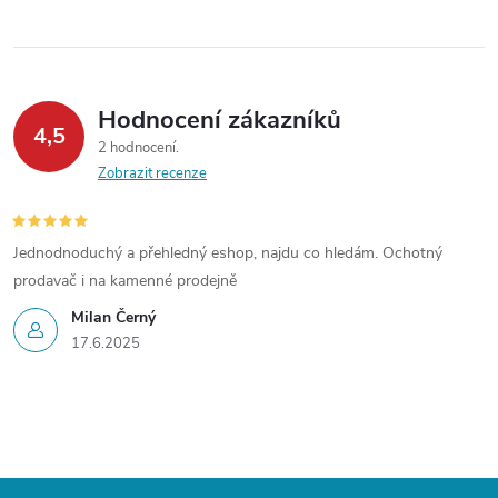
r
v
k
Hodnocení zákazníků
4,5
y
2 hodnocení
Zobrazit recenze
v
ý
Jednodnoduchý a přehledný eshop, najdu co hledám. Ochotný
prodavač i na kamenné prodejně
p
Milan Černý
i
17.6.2025
s
u