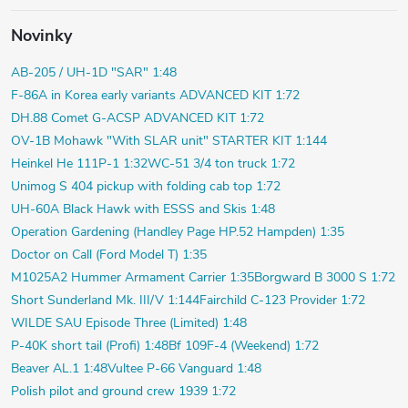
Novinky
AB-205 / UH-1D "SAR" 1:48
F-86A in Korea early variants ADVANCED KIT 1:72
DH.88 Comet G-ACSP ADVANCED KIT 1:72
OV-1B Mohawk "With SLAR unit" STARTER KIT 1:144
Heinkel He 111P-1 1:32
WC-51 3/4 ton truck 1:72
Unimog S 404 pickup with folding cab top 1:72
UH-60A Black Hawk with ESSS and Skis 1:48
Operation Gardening (Handley Page HP.52 Hampden) 1:35
Doctor on Call (Ford Model T) 1:35
M1025A2 Hummer Armament Carrier 1:35
Borgward B 3000 S 1:72
Short Sunderland Mk. III/V 1:144
Fairchild C-123 Provider 1:72
WILDE SAU Episode Three (Limited) 1:48
P-40K short tail (Profi) 1:48
Bf 109F-4 (Weekend) 1:72
Beaver AL.1 1:48
Vultee P-66 Vanguard 1:48
Polish pilot and ground crew 1939 1:72