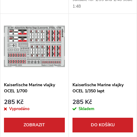
u
1:48
u
k
k
t
t
ů
ů
Kaiserlische Marine vlajky
Kaiserlische Marine vlajky
OCEL 1/700
OCEL 1/350 lept
285 Kč
285 Kč
Vyprodáno
Skladem
ZOBRAZIT
DO KOŠÍKU