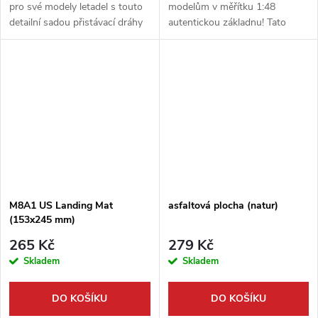
pro své modely letadel s touto
modelům v měřítku 1:48
detailní sadou přistávací dráhy
autentickou základnu! Tato
v měřítku 1:48. Stavebnice od
sada od Miniart obsahuje dva
Miniart obsahuje realisticky
díly děrovaných plechů Marston
zpracované ocelové desky...
Mat, ideálních pro stavbu
realistické...
M8A1 US Landing Mat
asfaltová plocha (natur)
(153x245 mm)
265 Kč
279 Kč
Skladem
Skladem
DO KOŠÍKU
DO KOŠÍKU