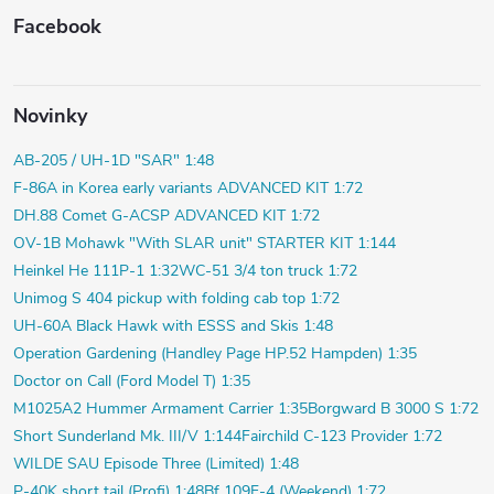
Facebook
Novinky
AB-205 / UH-1D "SAR" 1:48
F-86A in Korea early variants ADVANCED KIT 1:72
DH.88 Comet G-ACSP ADVANCED KIT 1:72
OV-1B Mohawk "With SLAR unit" STARTER KIT 1:144
Heinkel He 111P-1 1:32
WC-51 3/4 ton truck 1:72
Unimog S 404 pickup with folding cab top 1:72
UH-60A Black Hawk with ESSS and Skis 1:48
Operation Gardening (Handley Page HP.52 Hampden) 1:35
Doctor on Call (Ford Model T) 1:35
M1025A2 Hummer Armament Carrier 1:35
Borgward B 3000 S 1:72
Short Sunderland Mk. III/V 1:144
Fairchild C-123 Provider 1:72
WILDE SAU Episode Three (Limited) 1:48
P-40K short tail (Profi) 1:48
Bf 109F-4 (Weekend) 1:72