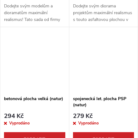
Dodejte svým modelům a
Dodejte svým diorama
dioramatům maximální
projektům maximální realismus
realismus! Tato sada od firmy
s touto asfaltovou plochou v
ICM obsahuje detailně
přírodním odstínu. Jedná se o
zpracované americké přistávací
ideální základ pro stavbu silnic,
rohože M8A1, které sloužily k
parkovišť, letištních drah nebo...
rychlému budování...
betonová plocha velká (natur)
spojenecká let. plocha PSP
(natur)
294 Kč
279 Kč
Vyprodáno
Vyprodáno