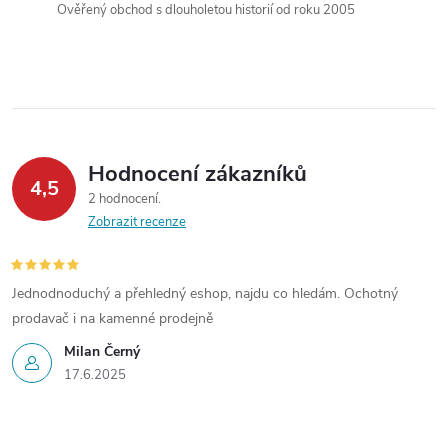
í
Ověřený obchod s dlouholetou historií od roku 2005
p
r
v
k
Hodnocení zákazníků
4,5
y
2 hodnocení
Zobrazit recenze
v
ý
Jednodnoduchý a přehledný eshop, najdu co hledám. Ochotný
prodavač i na kamenné prodejně
p
Milan Černý
i
17.6.2025
s