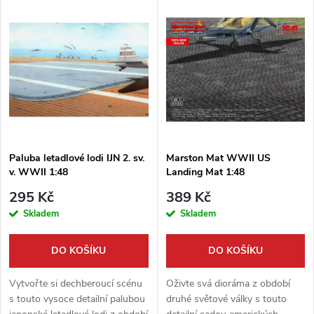
V
Nejdražší
z
ý
Nejprodávanější
e
p
Abecedně
n
i
í
s
p
Paluba letadlové lodi IJN 2. sv.
Marston Mat WWII US
v. WWII 1:48
Landing Mat 1:48
p
r
295 Kč
389 Kč
r
Skladem
Skladem
o
o
DO KOŠÍKU
DO KOŠÍKU
d
d
Vytvořte si dechberoucí scénu
Oživte svá dioráma z období
u
s touto vysoce detailní palubou
druhé světové války s touto