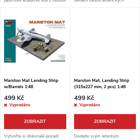
japonské letadlové lodi z období
detailní sadou amerických
u
2. světové války. V měřítku 1:48
přistávacích roštů Marston Mat.
k
od špičkového výrobce Eduard
Stavebnice od firmy ICM v
k
představuje...
měřítku 1:48 je ideálním
t
doplňkem pro...
t
ů
ů
Marston Mat Landing Strip
Marston Mat, Landing Strip
w/Barrels 1:48
(315x227 mm, 2 pcs) 1:48
499 Kč
499 Kč
Vyprodáno
Vyprodáno
ZOBRAZIT
ZOBRAZIT
Vytvořte si dokonalé pozadí
Dodejte svým leteckým