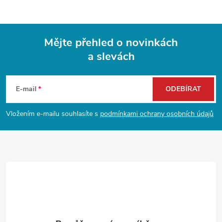
u
Mějte přehled o novinkách
a slevách
Z
á
E-mail
ODEBÍRAT
p
Vložením e-mailu souhlasíte s
podmínkami ochrany osobních údajů
a
t
í