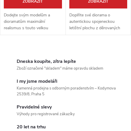
ZOBRAZIT
ZOBRAZIT
Dodejte svým modelům a
Doplňte své diorama o
dioramatům maximální
autentickou spojeneckou
realismus s touto velkou
letištní plochu z děrovaných
betonovou plochou od Diorama
ocelových plátů (PSP). Tento
HM. Detailně zpracovaný
detailní díl v přírodním,
povrch v přírodním provedení je
nebarveném provedení je ideální
O
ideálním základem pro...
základnou pro...
v
Dneska koupíte, zítra lepíte
Zboží označené "skladem" máme opravdu skladem
l
I my jsme modeláři
á
Kamenná prodejna s odborným poradenstvím – Kodymova
2539/8, Praha 5
d
Pravidelné slevy
a
Výhody pro registrované zákazíky
c
20 let na trhu