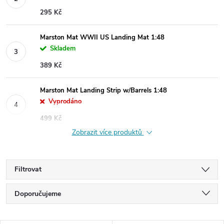
295 Kč
Marston Mat WWII US Landing Mat 1:48
Skladem
389 Kč
Marston Mat Landing Strip w/Barrels 1:48
Vyprodáno
499 Kč
Zobrazit více produktů
Filtrovat
Ř
Doporučujeme
a
Nejlevnější