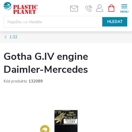
Přejít
NÁKUPNÍ
KOŠÍK
na
obsah
HLEDAT
1:32
Gotha G.IV engine
Daimler-Mercedes
Kód produktu:
132089