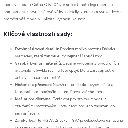
modely letounu Gotha G.IV. Oživte srdce tohoto legendárního
bombardéru z první světové války s detaily, které vám vyrazí dech a
promění váš model v unikátní výstavní kousek.
Klíčové vlastnosti sady:
Extrémní úroveň detailů:
Precizní replika motoru Daimler-
Mercedes, která zahrnuje i ty nejmenší součástky.
Vysoká kvalita materiálů:
Sada je vyrobena z prvotřídních
materiálů (obvykle resin a fotolepty), které zaručují ostré
detaily a snadnou montáž.
Historická přesnost:
Navrženo podle dobových plánů a
fotografií pro maximální autentičnost vašeho modelu.
Ideální pro dioráma:
Perfektní pro stavbu modelu s
otevřenými motorovými kryty nebo pro jeho zasazení do
servisní scény.
Záruka kvality HGW:
Značka HGW je celosvětově uznávaná
pro své nekompromisní standardy a inovativní přístup v