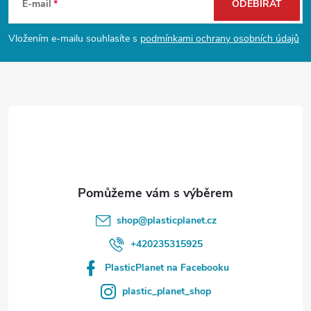
á
E-mail
ODEBÍRAT
p
Vložením e-mailu souhlasíte s
podmínkami ochrany osobních údajů
a
t
í
shop
@
plasticplanet.cz
+420235315925
PlasticPlanet na Facebooku
plastic_planet_shop