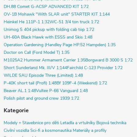
DH.88 Comet G-ACSP ADVANCED KIT 1:72
OV-1B Mohawk "With SLAR unit" STARTER KIT 1:144
Heinkel He 111P-1 1:32
WC-51 3/4 ton truck 1:72
Unimog S 404 pickup with folding cab top 1:72
UH-60A Black Hawk with ESSS and Skis 1:48
Operation Gardening (Handley Page HP.52 Hampden) 1:35
Doctor on Call (Ford Model T) 1:35
M1025A2 Hummer Armament Carrier 1:35
Borgward B 3000 S 1:72
Short Sunderland Mk. III/V 1:144
Fairchild C-123 Provider 1:72
WILDE SAU Episode Three (Limited) 1:48
P-40K short tail (Profi) 1:48
Bf 109F-4 (Weekend) 1:72
Beaver AL.1 1:48
Vultee P-66 Vanguard 1:48
Polish pilot and ground crew 1939 1:72
Kategorie
Modely +
Stavebnice pro děti
Letadla a vrtulníky
Bojová technika
Civilní vozidla
Sci-fi a kosmonautika
Materiály a profily