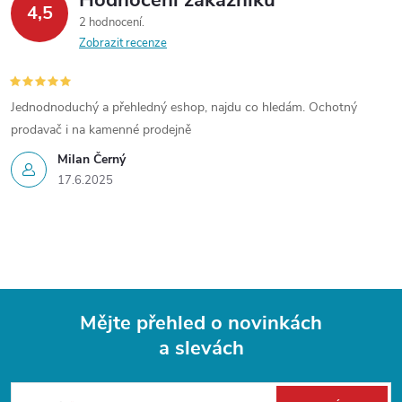
Hodnocení zákazníků
4,5
2 hodnocení
Zobrazit recenze
Jednodnoduchý a přehledný eshop, najdu co hledám. Ochotný
prodavač i na kamenné prodejně
Milan Černý
17.6.2025
Mějte přehled o novinkách
a slevách
Z