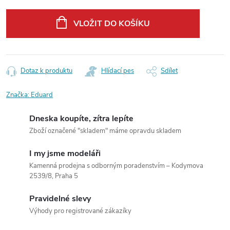
Měrná
cena:
VLOŽIT DO KOŠÍKU
Dotaz k produktu
Hlídací pes
Sdílet
Značka:
Eduard
Dneska koupíte, zítra lepíte
Zboží označené "skladem" máme opravdu skladem
I my jsme modeláři
Kamenná prodejna s odborným poradenstvím – Kodymova
2539/8, Praha 5
Pravidelné slevy
Výhody pro registrované zákazíky