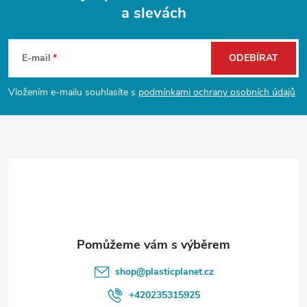
a slevách
Z
á
E-mail
ODEBÍRAT
p
Vložením e-mailu souhlasíte s
podmínkami ochrany osobních údajů
a
t
í
shop
@
plasticplanet.cz
+420235315925