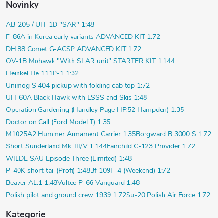
Novinky
AB-205 / UH-1D "SAR" 1:48
F-86A in Korea early variants ADVANCED KIT 1:72
DH.88 Comet G-ACSP ADVANCED KIT 1:72
OV-1B Mohawk "With SLAR unit" STARTER KIT 1:144
Heinkel He 111P-1 1:32
Unimog S 404 pickup with folding cab top 1:72
UH-60A Black Hawk with ESSS and Skis 1:48
Operation Gardening (Handley Page HP.52 Hampden) 1:35
Doctor on Call (Ford Model T) 1:35
M1025A2 Hummer Armament Carrier 1:35
Borgward B 3000 S 1:72
Short Sunderland Mk. III/V 1:144
Fairchild C-123 Provider 1:72
WILDE SAU Episode Three (Limited) 1:48
P-40K short tail (Profi) 1:48
Bf 109F-4 (Weekend) 1:72
Beaver AL.1 1:48
Vultee P-66 Vanguard 1:48
Polish pilot and ground crew 1939 1:72
Su-20 Polish Air Force 1:72
Kategorie