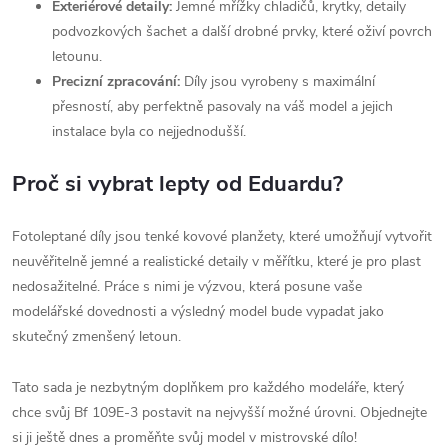
Exteriérové detaily:
Jemné mřížky chladičů, krytky, detaily
podvozkových šachet a další drobné prvky, které oživí povrch
letounu.
Precizní zpracování:
Díly jsou vyrobeny s maximální
přesností, aby perfektně pasovaly na váš model a jejich
instalace byla co nejjednodušší.
Proč si vybrat lepty od Eduardu?
Fotoleptané díly jsou tenké kovové planžety, které umožňují vytvořit
neuvěřitelně jemné a realistické detaily v měřítku, které je pro plast
nedosažitelné. Práce s nimi je výzvou, která posune vaše
modelářské dovednosti a výsledný model bude vypadat jako
skutečný zmenšený letoun.
Tato sada je nezbytným doplňkem pro každého modeláře, který
chce svůj Bf 109E-3 postavit na nejvyšší možné úrovni. Objednejte
si ji ještě dnes a proměňte svůj model v mistrovské dílo!