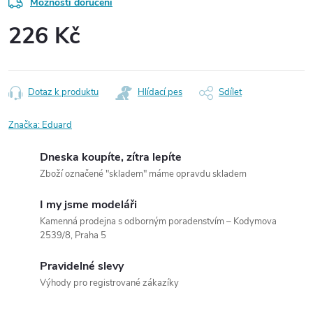
Možnosti doručení
226 Kč
Měrná
cena:
Dotaz k produktu
Hlídací pes
Sdílet
Značka:
Eduard
Dneska koupíte, zítra lepíte
Zboží označené "skladem" máme opravdu skladem
I my jsme modeláři
Kamenná prodejna s odborným poradenstvím – Kodymova
2539/8, Praha 5
Pravidelné slevy
Výhody pro registrované zákazíky