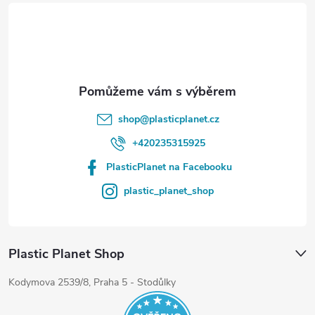
t
í
shop
@
plasticplanet.cz
+420235315925
PlasticPlanet na Facebooku
plastic_planet_shop
Plastic Planet Shop
Kodymova 2539/8, Praha 5 - Stodůlky