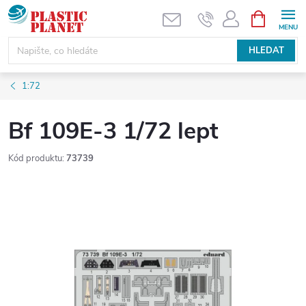
Přejít
NÁKUPNÍ
KOŠÍK
na
obsah
HLEDAT
1:72
Bf 109E-3 1/72 lept
Kód produktu:
73739