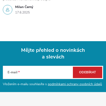
Milan Černý
17.6.2025
Mějte přehled o novinkách
a slevách
Z
á
E-mail
ODEBÍRAT
p
Vložením e-mailu souhlasíte s
podmínkami ochrany osobních údajů
a