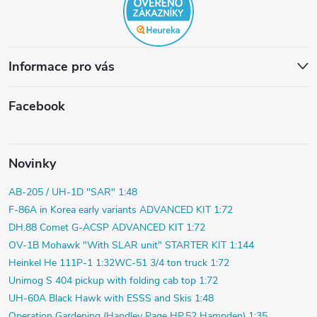
Informace pro vás
Facebook
Novinky
AB-205 / UH-1D "SAR" 1:48
F-86A in Korea early variants ADVANCED KIT 1:72
DH.88 Comet G-ACSP ADVANCED KIT 1:72
OV-1B Mohawk "With SLAR unit" STARTER KIT 1:144
Heinkel He 111P-1 1:32
WC-51 3/4 ton truck 1:72
Unimog S 404 pickup with folding cab top 1:72
UH-60A Black Hawk with ESSS and Skis 1:48
Operation Gardening (Handley Page HP.52 Hampden) 1:35