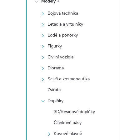
Modely +
t
Bojová technika
r
Letadla a vrtulníky
a
Lodě a ponorky
Figurky
n
Civilní vozidla
n
Diorama
Sci-fi a kosmonautika
í
Zvířata
p
Doplňky
a
3D/Resinové doplňky
Článkové pásy
n
Kovové hlavně