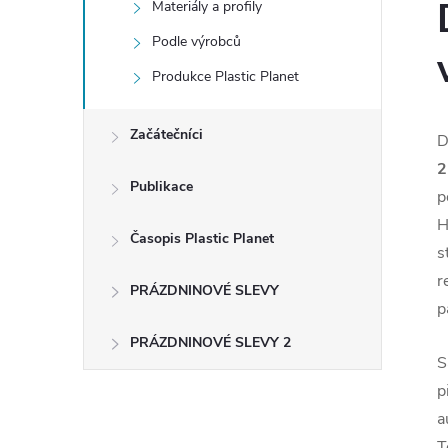
Materiály a profily
Podle výrobců
Produkce Plastic Planet
Začátečníci
D
2
Publikace
p
H
Časopis Plastic Planet
s
r
PRÁZDNINOVÉ SLEVY
p
PRÁZDNINOVÉ SLEVY 2
S
p
a
T