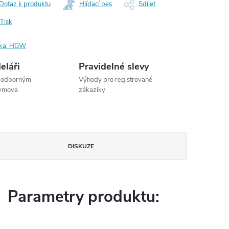
Dotaz k produktu
Hlídací pes
Sdílet
Tisk
ka:
HGW
eláři
Pravidelné slevy
s odborným
Výhody pro registrované
dymova
zákazíky
DISKUZE
Parametry produktu: