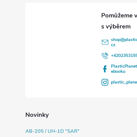
a
t
í
shop
@
plasti
cz
+420235315
PlasticPlane
ebooku
plastic_plan
Novinky
AB-205 / UH-1D "SAR"