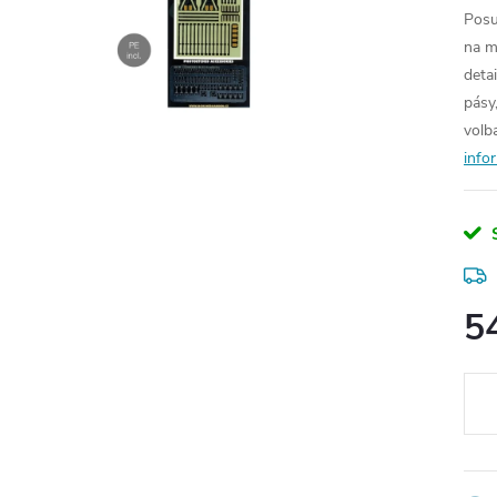
Posu
na m
deta
pásy
volb
info
5
Měr
cena