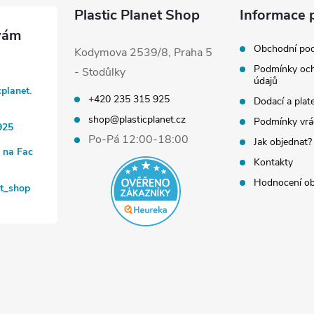
Plastic Planet Shop
Informace 
Obchodní po
Kodymova 2539/8, Praha 5
Podmínky och
- Stodůlky
údajů
cplanet.
+420 235 315 925
Dodací a plat
shop@plasticplanet.cz
Podmínky vrá
925
Po-Pá 12:00-18:00
Jak objednat?
t na Fac
Kontakty
Hodnocení o
et_shop