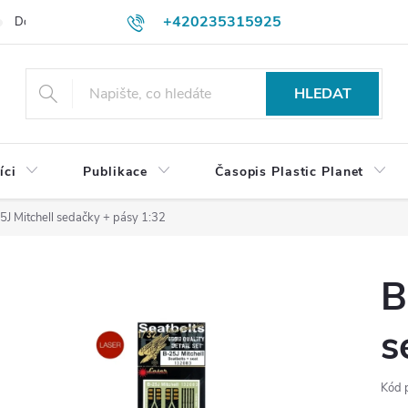
+420235315925
Dodací a platební podmínky
Podmínky vrácení peněz
Jak objedn
shop@plasticplanet.cz
HLEDAT
íci
Publikace
Časopis Plastic Planet
5J Mitchell sedačky + pásy 1:32
B
s
Kód 