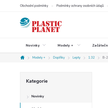
Přejít
Obchodní podmínky
Podmínky ochrany osobních údajů
na
obsah
Novinky
Modely +
Začátečn
Modely +
Doplňky
Lepty
1:32
B-2
Domů
P
Přeskočit
Kategorie
kategorie
o
Novinky
s