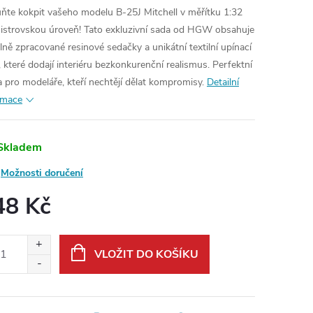
ňte kokpit vašeho modelu B-25J Mitchell v měřítku 1:32
istrovskou úroveň! Tato exkluzivní sada od HGW obsahuje
ilně zpracované resinové sedačky a unikátní textilní upínací
, které dodají interiéru bezkonkurenční realismus. Perfektní
a pro modeláře, kteří nechtějí dělat kompromisy.
Detailní
rmace
Skladem
Možnosti doručení
48 Kč
ná
:
VLOŽIT DO KOŠÍKU