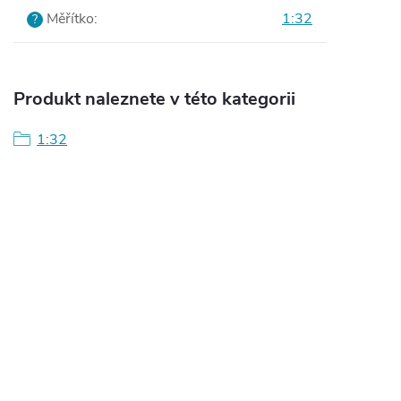
Měřítko
:
1:32
?
Produkt naleznete v této kategorii
1:32