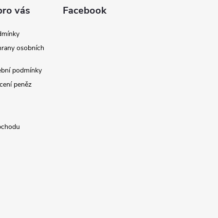
pro vás
Facebook
dmínky
rany osobních
ební podmínky
cení peněz
bchodu