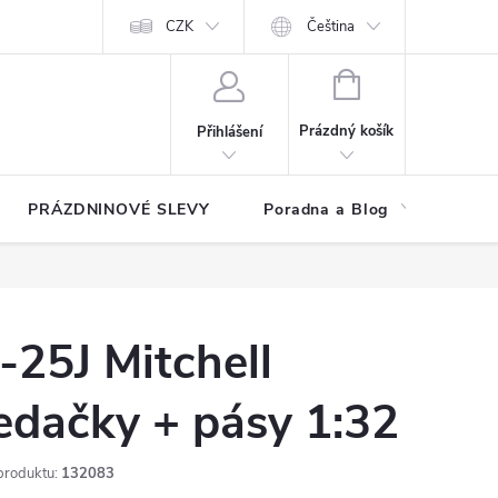
at?
Kontakty
Hodnocení obchodu
CZK
Čeština
NÁKUPNÍ
KOŠÍK
Prázdný košík
Přihlášení
PRÁZDNINOVÉ SLEVY
Poradna a Blog
Reg
-25J Mitchell
edačky + pásy 1:32
produktu:
132083