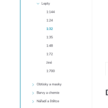
e
Lepty
1:144
l
1:24
1:32
1:35
1:48
1:72
Jiné
1:700
Obtisky a masky
Barvy a chemie
Nářadí a štětce