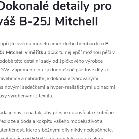
Dokonalé detaily pro
váš B-25J Mitchell
opřejte svému modelu amerického bombardéru
B-
5J Mitchell v měřítku 1:32
tu nejlepší možnou péči v
odobě této detailní sady od špičkového výrobce
GW. Zapomeňte na zjednodušené plastové díly ze
tavebnice a nahraďte je dokonale tvarovanými
esinovými sedačkami a hyper-realistickými upínacími
ásy vyrobenými z textilu.
ada je navržena tak, aby přesně odpovídala skutečné
ředloze a dodala kokpitu vašeho modelu život a
utentičnost, které s běžnými díly nikdy nedosáhnete.
extilní pásy od HGW jsou proslulé svou kvalitou a