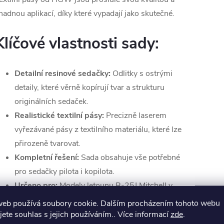
nadnou aplikací, díky které vypadají jako skutečné.
Klíčové vlastnosti sady:
Detailní resinové sedačky:
Odlitky s ostrými
detaily, které věrně kopírují tvar a strukturu
originálních sedaček.
Realistické textilní pásy:
Precizně laserem
vyřezávané pásy z textilního materiálu, které lze
přirozeně tvarovat.
Kompletní řešení:
Sada obsahuje vše potřebné
pro sedačky pilota i kopilota.
Určeno pro:
Modely letounu B-25J Mitchell v
měřítku 1:32 (např. od firem HK Models, Guillow
web používá soubory cookie. Dalším procházením tohoto webu
´s).
jete souhlas s jejich používáním.. Více informací
zde
.