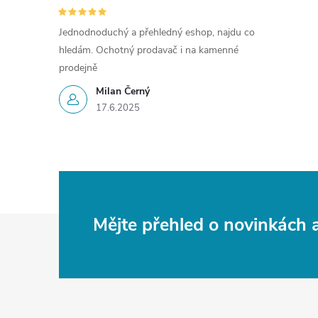
Jednodnoduchý a přehledný eshop, najdu co
hledám. Ochotný prodavač i na kamenné
prodejně
Milan Černý
17.6.2025
Z
Mějte přehled o novinkách
á
p