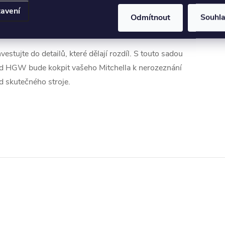
Zvýšení úrovně modelu:
Ideální doplněk pro
avení
Odmítnout
Souhl
soutěžní modeláře i pro ty, kteří si chtějí postavit
skutečně výjimečný kousek do své sbírky.
nvestujte do detailů, které dělají rozdíl. S touto sadou
d HGW bude kokpit vašeho Mitchella k nerozeznání
d skutečného stroje.