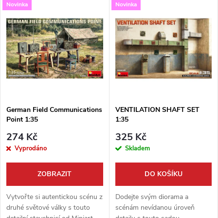
V
Novinka
Novinka
Nejdražší
z
ý
Nejprodávanější
e
p
Abecedně
n
i
í
s
p
German Field Communications
VENTILATION SHAFT SET
Point 1:35
1:35
p
r
274 Kč
325 Kč
r
Vyprodáno
Skladem
o
o
ZOBRAZIT
DO KOŠÍKU
d
d
Vytvořte si autentickou scénu z
Dodejte svým diorama a
u
druhé světové války s touto
scénám nevídanou úroveň