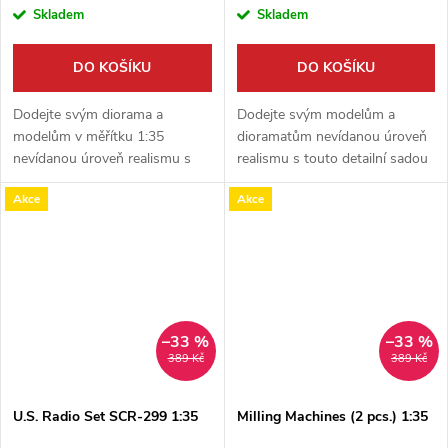
Skladem
Skladem
DO KOŠÍKU
DO KOŠÍKU
Dodejte svým diorama a
Dodejte svým modelům a
modelům v měřítku 1:35
dioramatům nevídanou úroveň
nevídanou úroveň realismu s
realismu s touto detailní sadou
touto sadou od Miniartu. Balení
německé munice. Balení od
Akce
Akce
obsahuje širokou škálu detailně
firmy Miniart v měřítku 1:35
zpracovaných lahví s alkoholem
obsahuje náboje ráže 7,5 cm
a...
pro kanóny...
–33 %
–33 %
389 Kč
389 Kč
U.S. Radio Set SCR-299 1:35
Milling Machines (2 pcs.) 1:35