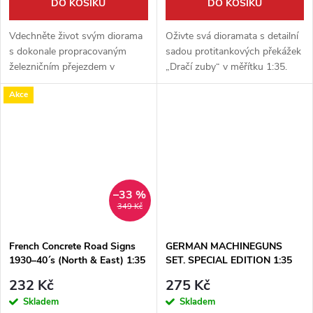
DO KOŠÍKU
DO KOŠÍKU
Vdechněte život svým diorama
Oživte svá dioramata s detailní
s dokonale propracovaným
sadou protitankových překážek
železničním přejezdem v
„Dračí zuby“ v měřítku 1:35.
měřítku 1:35 od firmy Miniart.
Tato stavebnice od
Akce
Tato stavebnice je ideálním
renomovaného výrobce ICM
doplňkem pro tvorbu
obsahuje 24 kusů betonových
realistických scén z...
jehlanů, které...
–33 %
349 Kč
French Concrete Road Signs
GERMAN MACHINEGUNS
1930–40´s (North & East) 1:35
SET. SPECIAL EDITION 1:35
232 Kč
275 Kč
Skladem
Skladem