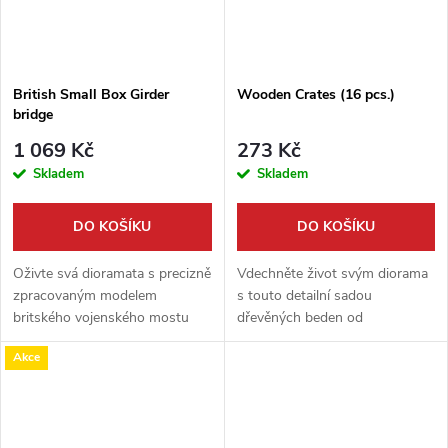
British Small Box Girder
Wooden Crates (16 pcs.)
bridge
1 069 Kč
273 Kč
Skladem
Skladem
DO KOŠÍKU
DO KOŠÍKU
Oživte svá dioramata s precizně
Vdechněte život svým diorama
zpracovaným modelem
s touto detailní sadou
britského vojenského mostu
dřevěných beden od
Small Box Girder od AFV Club.
renomované značky Miniart.
Akce
Tato detailní stavebnice je
Balení obsahuje celkem 16 kusů
dokonalým doplňkem pro scény
beden, které jsou ideálním
s vojenskou...
doplňkem pro...