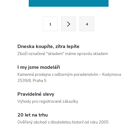
v
l
S
1
4
t
á
r
d
á
Dneska koupíte, zítra lepíte
a
n
Zboží označené "skladem" máme opravdu skladem
k
c
I my jsme modeláři
o
Kamenná prodejna s odborným poradenstvím – Kodymova
í
v
2539/8, Praha 5
á
p
Pravidelné slevy
n
Výhody pro registrované zákazíky
r
í
v
20 let na trhu
Ověřený obchod s dlouholetou historií od roku 2005
k