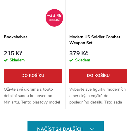
–33 %
322 Kč
Bookshelves
Modern US Soldier Combat
Weapon Set
215 Kč
379 Kč
Skladem
Skladem
DO KOŠÍKU
DO KOŠÍKU
Oživte své diorama s touto
Vybavte své figurky moderních
detailní sadou knihoven od
amerických vojáků do
Miniartu. Tento plastový model
posledního detailu! Tato sada
je ideálním doplňkem pro scény
zbraní v měřítku 1/35 od Gecko
z interiérů, dílen nebo kanceláří
Models obsahuje širokou škálu
a dodá vašim výtvorům...
precizně zpracovaných zbraní
O
pro...
NAČÍST 24 DALŠÍCH