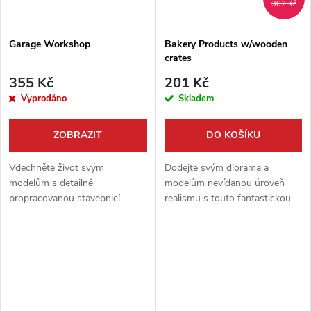
302 Kč
Garage Workshop
Bakery Products w/wooden
crates
355 Kč
201 Kč
Vyprodáno
Skladem
ZOBRAZIT
DO KOŠÍKU
Vdechněte život svým
Dodejte svým diorama a
modelům s detailně
modelům nevídanou úroveň
propracovanou stavebnicí
realismu s touto fantastickou
garážové dílny od značky
sadou od Miniart. Balení
Miniart. Tento set je ideální pro
obsahuje detailně zpracované
tvorbu realistických dioramat a
pekárenské výrobky, jako jsou
nabízí širokou škálu...
chleby, bagety...