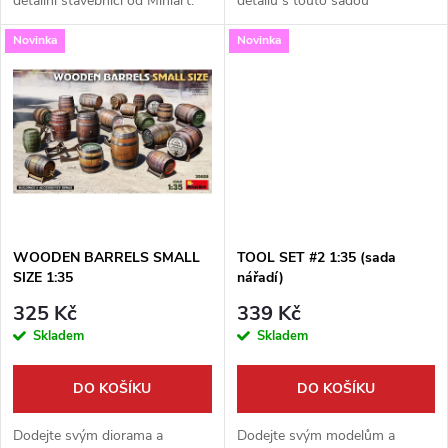
detailní stavebnicí od Miniart.
detailu s touto sadou
u
Model německého polního
ventilačních šachet od Miniart.
k
Novinka
Novinka
komunikačního stanoviště v
V měřítku 1:35 získáte
k
měřítku 1:35 obsahuje vše
perfektní doplňky pro oživení
t
potřebné...
střech, průmyslových...
t
ů
ů
WOODEN BARRELS SMALL
TOOL SET #2 1:35 (sada
SIZE 1:35
nářadí)
325 Kč
339 Kč
Skladem
Skladem
DO KOŠÍKU
DO KOŠÍKU
Dodejte svým diorama a
Dodejte svým modelům a