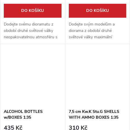
DO KOŠÍKU
DO KOŠÍKU
Dodejte svému dioramatu z
Dodejte svým modelům a
období druhé světové války
diorama z období druhé
neopakovatelnou atmosféru s
světové války maximální
touto sadou francouzských
autentičnost! Tato speciální
betonových dopravních značek.
edice od Miniartu přináší
Detailně zpracované značky od
perfektně detailní sadu
firmy...
německých kulometů v
měřítku...
ALCOHOL BOTTLES
7,5 cm Kw.K Stu.G SHELLS
w/BOXES 1:35
WITH AMMO BOXES 1:35
435 Kč
310 Kč