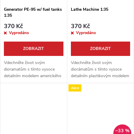
Generator PE-95 w/ fuel tanks
Lathe Machine 1:35
1:35
370 Kč
370 Kč
Vyprodáno
Vyprodáno
ZOBRAZIT
ZOBRAZIT
Vdechněte život svým
Vdechněte život svým
dioramatům s tímto vysoce
diorámatům s tímto vysoce
detailním modelem amerického
detailním plastikovým modelem
generátoru PE-95 s palivovými
soustruhu od firmy Miniart.
Akce
nádržemi od firmy Miniart. Tato
Stavebnice v měřítku 1:35 je
stavebnice v měřítku 1:35 je
ideálním doplňkem pro scény z
dokonalým...
dílen,...
–33 %