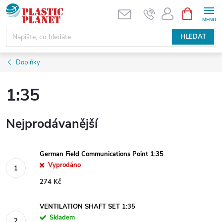
Přejít
NÁKUPNÍ
KOŠÍK
na
obsah
HLEDAT
Doplňky
1:35
Nejprodávanější
German Field Communications Point 1:35
Vyprodáno
274 Kč
VENTILATION SHAFT SET 1:35
Skladem