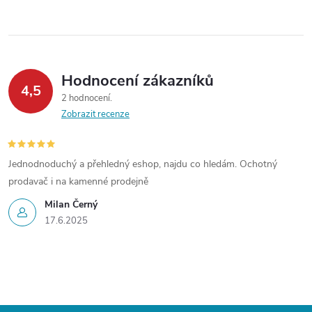
y
v
ý
Hodnocení zákazníků
p
4,5
2 hodnocení
Zobrazit recenze
i
s
Jednodnoduchý a přehledný eshop, najdu co hledám. Ochotný
u
prodavač i na kamenné prodejně
Milan Černý
17.6.2025