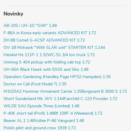
Novinky
AB-205 / UH-1D "SAR" 1:48
F-86A in Korea early variants ADVANCED KIT 1:72
DH.88 Comet G-ACSP ADVANCED KIT 1:72
OV-1B Mohawk "With SLAR unit" STARTER KIT 1:144
Heinkel He 111P-1 1:32
WC-51 3/4 ton truck 1:72
Unimog S 404 pickup with folding cab top 1:72
UH-60A Black Hawk with ESSS and Skis 1:48
Operation Gardening (Handley Page HP.52 Hampden) 1:35
Doctor on Call (Ford Model T) 1:35
M1025A2 Hummer Armament Carrier 1:35
Borgward B 3000 S 1:72
Short Sunderland Mk. III/V 1:144
Fairchild C-123 Provider 1:72
WILDE SAU Episode Three (Limited) 1:48
P-40K short tail (Profi) 1:48
Bf 109F-4 (Weekend) 1:72
Beaver AL.1 1:48
Vultee P-66 Vanguard 1:48
Polish pilot and ground crew 1939 1:72