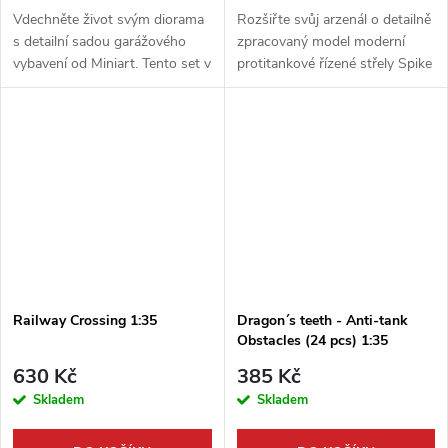
Vdechněte život svým diorama
Rozšiřte svůj arzenál o detailně
s detailní sadou garážového
zpracovaný model moderní
vybavení od Miniart. Tento set v
protitankové řízené střely Spike
měřítku 1:35 obsahuje širokou
v měřítku 1:35. Tato špičková
škálu nářadí a doplňků pro
stavebnice od AFV Club vám
vytvoření autentické dílenské...
umožní sestavit ikonickou...
Railway Crossing 1:35
Dragon´s teeth - Anti-tank
Obstacles (24 pcs) 1:35
630 Kč
385 Kč
Skladem
Skladem