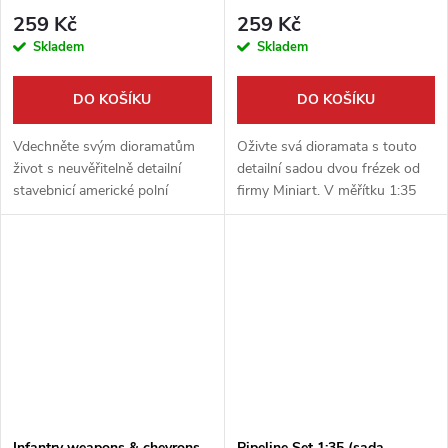
259 Kč
259 Kč
Skladem
Skladem
DO KOŠÍKU
DO KOŠÍKU
Vdechněte svým dioramatům
Oživte svá dioramata s touto
život s neuvěřitelně detailní
detailní sadou dvou frézek od
stavebnicí americké polní
firmy Miniart. V měřítku 1:35
radiostanice SCR-299 od firmy
představují tyto stroje dokonalý
Miniart. Tento model v měřítku
doplněk pro scény z dílny,
1:35 je dokonalým doplňkem
továrny či garáže. Dodejte...
pro...
Infantry weapons & chevrons
Pipeline Set 1:35 (sada