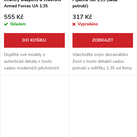
Armed Forces UA 1:35
potrubí)
555 Kč
317 Kč
Skladem
Vyprodáno
DO KOŠÍKU
ZOBRAZIT
Doplňte své modely o
Vdechněte svým dioramátům
autentické detaily s touto
život s touto detailní sadou
sadou moderních pěchotních
potrubí v měřítku 1:35 od firmy
zbraní a nášivek Ozbrojených
Miniart. Tento set je ideálním
sil Ukrajiny. Sada v měřítku 1:35
doplňkem pro vytváření
od výrobce ICM je ideální pro
realistických scén z
vylepšení...
průmyslového...