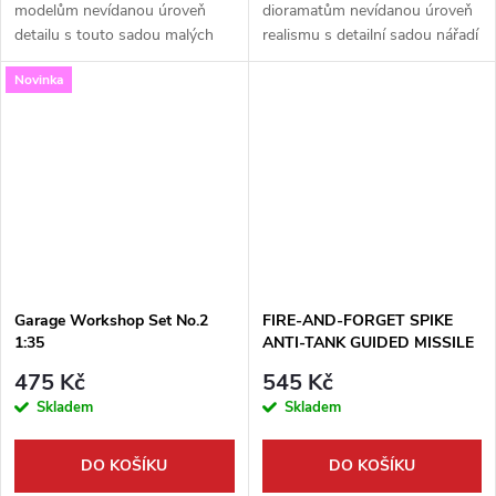
modelům nevídanou úroveň
dioramatům nevídanou úroveň
detailu s touto sadou malých
realismu s detailní sadou nářadí
dřevěných sudů od firmy
od Miniart. Tento set v
Novinka
Miniart. V měřítku 1:35 se tyto
oblíbeném měřítku 1:35
sudy perfektně hodí pro
obsahuje širokou škálu
vojenskou techniku,...
dílenského vybavení,...
Garage Workshop Set No.2
FIRE-AND-FORGET SPIKE
1:35
ANTI-TANK GUIDED MISSILE
1:35
475 Kč
545 Kč
Skladem
Skladem
DO KOŠÍKU
DO KOŠÍKU