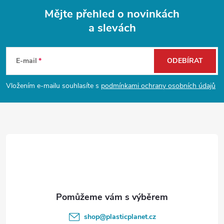
Mějte přehled o novinkách
a slevách
Z
á
E-mail
ODEBÍRAT
p
Vložením e-mailu souhlasíte s
podmínkami ochrany osobních údajů
a
t
í
shop
@
plasticplanet.cz