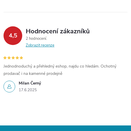
ů
ů
l
á
Hodnocení zákazníků
d
4,5
2 hodnocení
a
Zobrazit recenze
c
í
Jednodnoduchý a přehledný eshop, najdu co hledám. Ochotný
prodavač i na kamenné prodejně
p
Milan Černý
r
17.6.2025
v
k
y