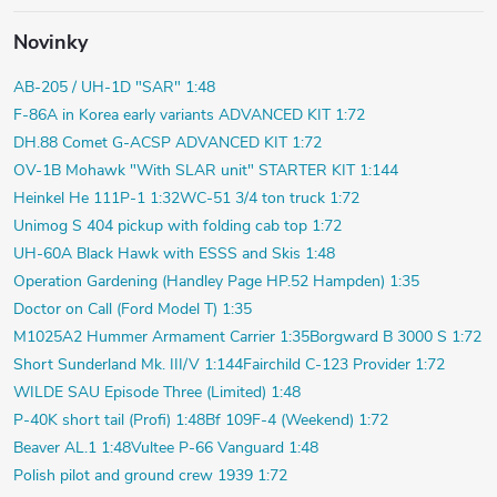
Novinky
AB-205 / UH-1D "SAR" 1:48
F-86A in Korea early variants ADVANCED KIT 1:72
DH.88 Comet G-ACSP ADVANCED KIT 1:72
OV-1B Mohawk "With SLAR unit" STARTER KIT 1:144
Heinkel He 111P-1 1:32
WC-51 3/4 ton truck 1:72
Unimog S 404 pickup with folding cab top 1:72
UH-60A Black Hawk with ESSS and Skis 1:48
Operation Gardening (Handley Page HP.52 Hampden) 1:35
Doctor on Call (Ford Model T) 1:35
M1025A2 Hummer Armament Carrier 1:35
Borgward B 3000 S 1:72
Short Sunderland Mk. III/V 1:144
Fairchild C-123 Provider 1:72
WILDE SAU Episode Three (Limited) 1:48
P-40K short tail (Profi) 1:48
Bf 109F-4 (Weekend) 1:72
Beaver AL.1 1:48
Vultee P-66 Vanguard 1:48
Polish pilot and ground crew 1939 1:72