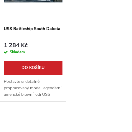
n
i
í
s
p
USS Battleship South Dakota
p
r
1 284 Kč
r
Skladem
o
o
DO KOŠÍKU
d
d
Postavte si detailně
u
propracovaný model legendární
americké bitevní lodi USS
u
South Dakota od výrobce VEE
k
Hobby. Tato stavebnice vás
k
vtáhne do historie jednoho z
O
t
nejikoničtějších...
t
v