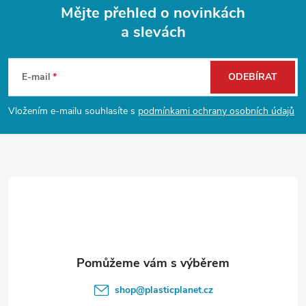
Mějte přehled o novinkách
v
a slevách
Z
ý
p
á
E-mail
ODEBÍRAT
i
p
Vložením e-mailu souhlasíte s
podmínkami ochrany osobních údajů
s
a
u
t
í
shop
@
plasticplanet.cz