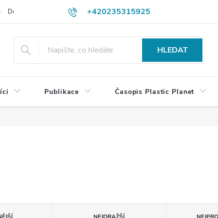
+420235315925
Dodací a platební podmínky
Podmínky vrácení peněz
Jak objedn
shop@plasticplanet.cz
HLEDAT
íci
Publikace
Časopis Plastic Planet
ĚJŠÍ
NEJDRAŽŠÍ
NEJPR