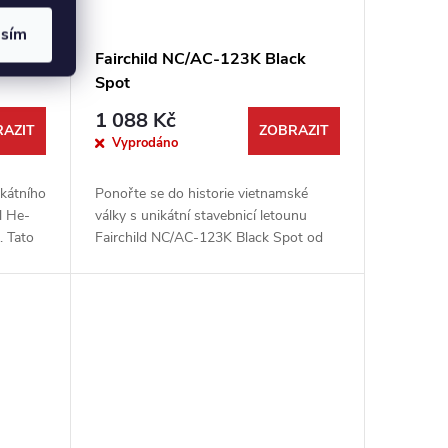
asím
g
Fairchild NC/AC-123K Black
Spot
1 088 Kč
AZIT
ZOBRAZIT
Vyprodáno
ikátního
Ponořte se do historie vietnamské
l He-
války s unikátní stavebnicí letounu
. Tato
Fairchild NC/AC-123K Black Spot od
ením
firmy Roden. Tento experimentální
noční bitevník, vybavený speciálními...