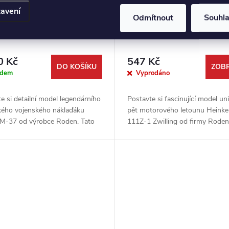
avení
Odmítnout
Souhl
 M-37 3/4 ton 4x4 cargo
Heinkel He-111Z-1 Zwillin
0 Kč
547 Kč
DO KOŠÍKU
ZOBR
adem
Vyprodáno
e si detailní model legendárního
Postavte si fascinující model un
kého vojenského náklaďáku
pět motorového letounu Heinke
M-37 od výrobce Roden. Tato
111Z-1 Zwilling od firmy Roden
í stavebnice v měřítku 1:35
legenda Luftwaffe, vzniklá spoj
každého fanouška vojenské...
dvou bombardérů He-111,...