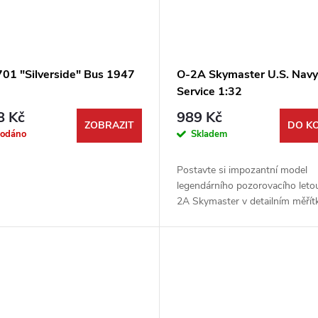
01 "Silverside" Bus 1947
O-2A Skymaster U.S. Navy
Service 1:32
8 Kč
989 Kč
ZOBRAZIT
DO K
rodáno
Skladem
Postavte si impozantní model
legendárního pozorovacího let
2A Skymaster v detailním měřítk
Tato vysoce kvalitní stavebnice 
firmy Roden vám umožní sestav
stroj...