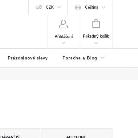
at?
Kontakty
Hodnocení obchodu
CZK
Čeština
NÁKUPNÍ
KOŠÍK
Prázdný košík
Přihlášení
Prázdninové slevy
Poradna a Blog
Registr
ODÁVANĚJŠÍ
ABECEDNĚ