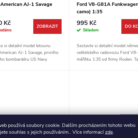
 American AJ-1 Savage
Ford V8-G81A Funkwagen 
camo) 1:35
0 Kč
995 Kč
ZOBRAZIT
DO K
rodáno
Skladem
e si detailní model letounu
Sestavte si detailní model něm
American AJ-1 Savage, prvního
velitelského radiovozu Ford V8
ího bombardéru US Navy
měřítku 1:35 od firmy Roden. T
ého nést atomovou bombu.
unikátní stavebnice vám umožní
ecizní stavebnice od firmy
postavit vozidlo, které sloužilo na
vám...
web používá soubory cookie. Dalším procházením tohoto webu
jete souhlas s jejich používáním.. Více informací
zde
.