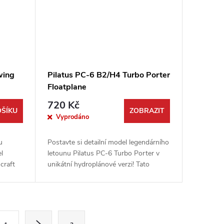
wing
Pilatus PC-6 B2/H4 Turbo Porter
Floatplane
720 Kč
OŠÍKU
ZOBRAZIT
Vyprodáno
u
Postavte si detailní model legendárního
l
letounu Pilatus PC-6 Turbo Porter v
craft
unikátní hydroplánové verzi! Tato
den vás
vysoce kvalitní stavebnice od firmy
 s...
Roden vám umožní sestavit si...