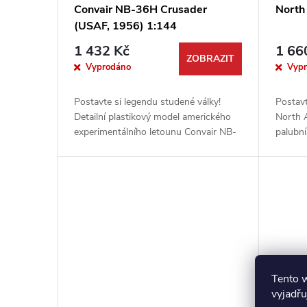
Convair NB-36H Crusader
North
(USAF, 1956) 1:144
1 432 Kč
1 66
ZOBRAZIT
Vyprodáno
Vyp
Postavte si legendu studené války!
Postavt
Detailní plastikový model amerického
North 
experimentálního letounu Convair NB-
palubn
36H Crusader, který na své palubě nesl
schopn
funkční jaderný reaktor. Tato...
Tato pr
Roden 
Tento 
vyjadřu