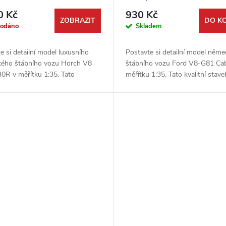
0 Kč
930 Kč
ZOBRAZIT
DO K
rodáno
Skladem
e si detailní model luxusního
Postavte si detailní model něm
ého štábního vozu Horch V8
štábního vozu Ford V8-G81 Cabr
0R v měřítku 1:35. Tato
měřítku 1:35. Tato kvalitní stave
nice od firmy Roden věrně
od firmy Roden vám umožní vyt
je automobil, který byl oblíbený
unikátní kousek do vaší...