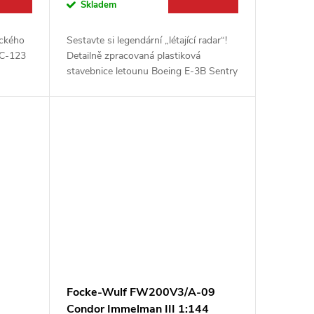
Skladem
ického
Sestavte si legendární „létající radar“!
 C-123
Detailně zpracovaná plastiková
stavebnice letounu Boeing E-3B Sentry
ě
AWACS v měřítku 1:144 od firmy
...
Roden je skvělou výzvou pro každého...
Focke-Wulf FW200V3/A-09
Condor Immelman III 1:144