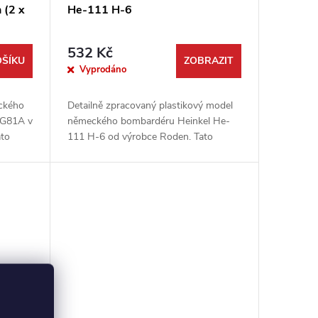
(2 x
He-111 H-6
532 Kč
OŠÍKU
ZOBRAZIT
Vyprodáno
eckého
Detailně zpracovaný plastikový model
-G81A v
německého bombardéru Heinkel He-
ato
111 H-6 od výrobce Roden. Tato
stavebnice vám umožní sestavit si
...
ikonický letoun druhé světové války,
který...