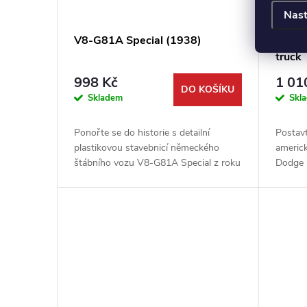
Nast
V8-G81A Special (1938)
Dodge
truck
998 Kč
1 01
DO KOŠÍKU
Skladem
Skl
Ponořte se do historie s detailní
Postavt
plastikovou stavebnicí německého
americ
štábního vozu V8-G81A Special z roku
Dodge 
1938. Tento elegantní automobil,
precizn
postavený na podvozku Ford V8,
potěší 
sloužil v...