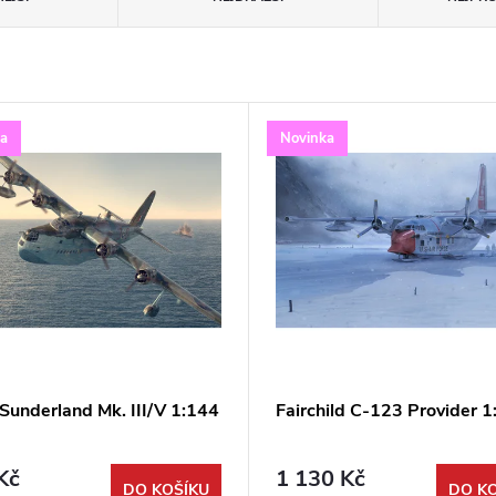
ka
Novinka
Sunderland Mk. III/V 1:144
Fairchild C-123 Provider 1
Kč
1 130 Kč
DO KOŠÍKU
DO K