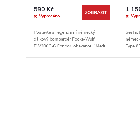
590 Kč
1 15
ZOBRAZIT
Vyprodáno
Vyp
Postavte si legendární německý
Sestavt
dálkový bombardér Focke-Wulf
německ
FW200C-6 Condor, obávanou "Metlu
Type 83
Atlantiku". Tento detailní plastový
staveb
model v kompaktním měřítku 1:144 od
zachycu
výrobce...
mezi...