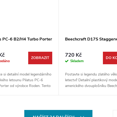
us PC-6 B2/H4 Turbo Porter
Beechcraft D17S Stagger
Kč
720 Kč
ZOBRAZIT
DO K
rodáno
Skladem
e si detailní model legendárního
Postavte si legendu zlatého věk
ského letounu Pilatus PC-6
letectví! Detailní plastikový mode
Porter od výrobce Roden. Tento
amerického dvouplošníku Beech
nný stroj, proslulý svými
D17S Staggerwing od firmy Ro
i STOL vlastnostmi (krátký...
zaujme svým ikonickým designem
S