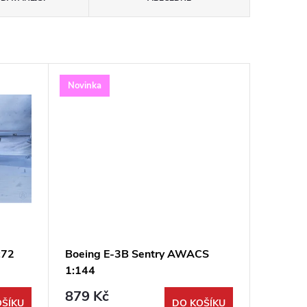
Novinka
:72
Boeing E-3B Sentry AWACS
1:144
879 Kč
OŠÍKU
DO KOŠÍKU