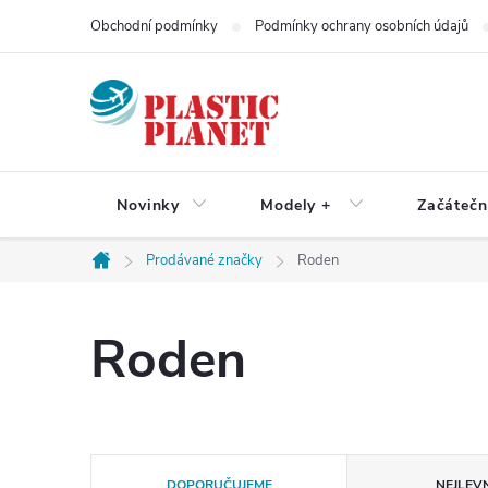
Přejít
Obchodní podmínky
Podmínky ochrany osobních údajů
na
obsah
Novinky
Modely +
Začátečn
Prodávané značky
Roden
Domů
Roden
Ř
DOPORUČUJEME
NEJLEVN