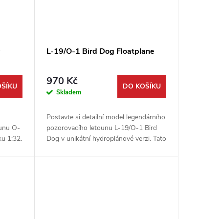
L-19/O-1 Bird Dog Floatplane
970 Kč
OŠÍKU
DO KOŠÍKU
Skladem
Postavte si detailní model legendárního
ounu O-
pozorovacího letounu L-19/O-1 Bird
u 1:32.
Dog v unikátní hydroplánové verzi. Tato
od
vysoce kvalitní stavebnice od firmy
it
Roden vám umožní sestavit...