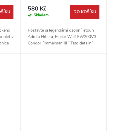
580 Kč
OŠÍKU
DO KOŠÍKU
Skladem
eckého
Postavte si legendární osobní letoun
iolet v
Adolfa Hitlera, Focke-Wulf FW200V3
bnice
Condor ´Immelman III´. Tato detailní
vořit
plastiková stavebnice od firmy Roden v
měřítku 1:144 vám umožní...