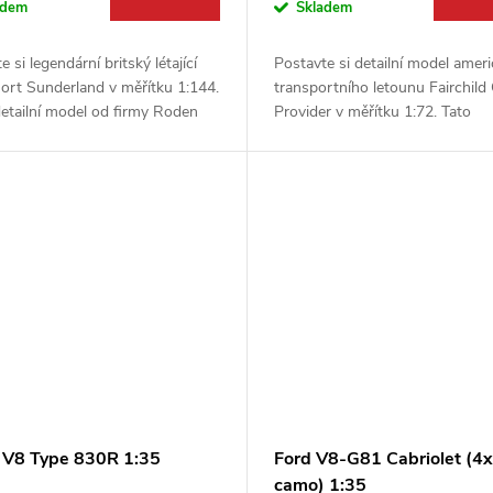
adem
Skladem
e si legendární britský létající
Postavte si detailní model amer
ort Sunderland v měřítku 1:144.
transportního letounu Fairchild
etailní model od firmy Roden
Provider v měřítku 1:72. Tato
žní sestavit verzi Mk. III nebo
stavebnice od firmy Roden věrn
přezdívanou pro...
zachycuje ikonický stroj, který se
 V8 Type 830R 1:35
Ford V8-G81 Cabriolet (4x
camo) 1:35