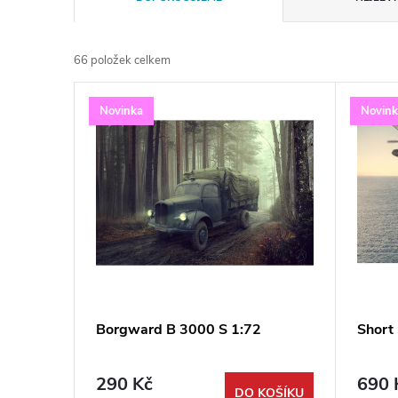
a
66
položek celkem
z
V
Novinka
Novin
e
ý
n
p
í
i
p
s
r
p
Borgward B 3000 S 1:72
Short 
o
r
d
290 Kč
690 
DO KOŠÍKU