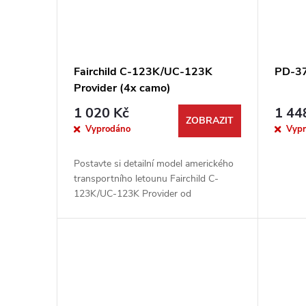
Fairchild C-123K/UC-123K
PD-37
Provider (4x camo)
1 020 Kč
1 44
ZOBRAZIT
Vyprodáno
Vyp
Postavte si detailní model amerického
transportního letounu Fairchild C-
123K/UC-123K Provider od
renomované značky Roden. Tato
stavebnice vám umožní vytvořit věrnou
repliku...