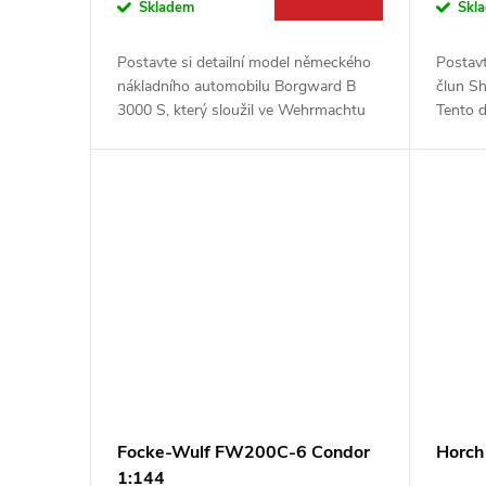
o
Skladem
Skl
u
d
Postavte si detailní model německého
Postavt
k
nákladního automobilu Borgward B
člun Sh
u
3000 S, který sloužil ve Wehrmachtu
Tento d
během druhé světové války. Tato
vám umo
t
precizní plastiková stavebnice od
Mk. V, 
k
firmy...
ů
t
ů
Focke-Wulf FW200C-6 Condor
Horch
1:144