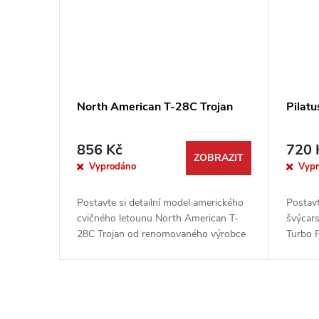
North American T-28C Trojan
Pilat
856 Kč
720 
ZOBRAZIT
Vyprodáno
Vyp
Postavte si detailní model amerického
Postavt
cvičného letounu North American T-
švýcar
28C Trojan od renomovaného výrobce
Turbo 
Roden. Tato stavebnice zachycuje
všestra
specifickou verzi určenou pro službu...
úžasným
O