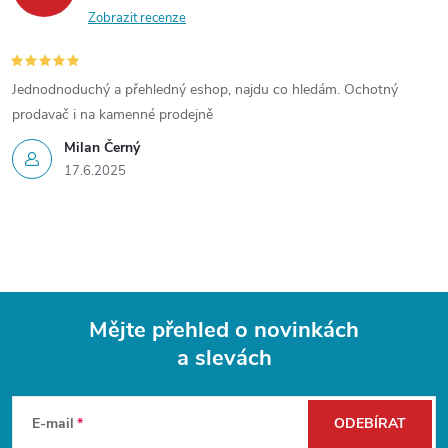
Zobrazit recenze
Jednodnoduchý a přehledný eshop, najdu co hledám. Ochotný
prodavač i na kamenné prodejně
Milan Černý
17.6.2025
Mějte přehled o novinkách
a slevách
Z
á
E-mail
ODEBÍRAT