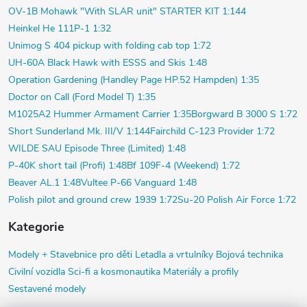
OV-1B Mohawk "With SLAR unit" STARTER KIT 1:144
Heinkel He 111P-1 1:32
Unimog S 404 pickup with folding cab top 1:72
UH-60A Black Hawk with ESSS and Skis 1:48
Operation Gardening (Handley Page HP.52 Hampden) 1:35
Doctor on Call (Ford Model T) 1:35
M1025A2 Hummer Armament Carrier 1:35
Borgward B 3000 S 1:72
Short Sunderland Mk. III/V 1:144
Fairchild C-123 Provider 1:72
WILDE SAU Episode Three (Limited) 1:48
P-40K short tail (Profi) 1:48
Bf 109F-4 (Weekend) 1:72
Beaver AL.1 1:48
Vultee P-66 Vanguard 1:48
Polish pilot and ground crew 1939 1:72
Su-20 Polish Air Force 1:72
Kategorie
Modely +
Stavebnice pro děti
Letadla a vrtulníky
Bojová technika
Civilní vozidla
Sci-fi a kosmonautika
Materiály a profily
Sestavené modely