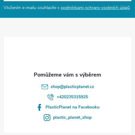
p
Vložením e-mailu souhlasíte s
podmínkami ochrany osobních údajů
a
t
í
shop
@
plasticplanet.cz
+420235315925
PlasticPlanet na Facebooku
plastic_planet_shop