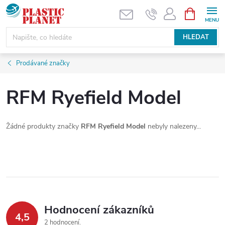
Přejít
NÁKUPNÍ
KOŠÍK
na
obsah
HLEDAT
Prodávané značky
RFM Ryefield Model
Žádné produkty značky
RFM Ryefield Model
nebyly nalezeny...
Hodnocení zákazníků
4,5
2 hodnocení