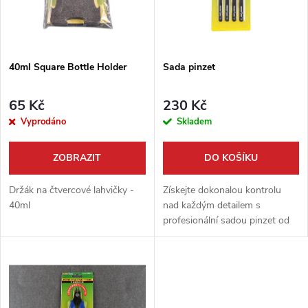
n
i
í
s
p
40ml Square Bottle Holder
Sada pinzet
p
r
65 Kč
230 Kč
r
Vyprodáno
Skladem
o
o
ZOBRAZIT
DO KOŠÍKU
d
d
Držák na čtvercové lahvičky -
Získejte dokonalou kontrolu
u
40ml
nad každým detailem s
profesionální sadou pinzet od
u
Master Tools. Ať už pracujete
k
na jemných součástkách nebo
k
potřebujete přesně umístit
t
dekály, tato...
t