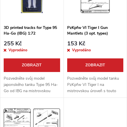
n
i
í
s
p
3D printed tracks for Type 95
PzKpfw VI Tiger I Gun
Ha-Go (IBG) 1:72
Mantlets (3 opt. types)
p
r
255 Kč
153 Kč
r
Vyprodáno
Vyprodáno
o
o
ZOBRAZIT
ZOBRAZIT
d
d
Pozvedněte svůj model
Pozvedněte svůj model tanku
u
japonského tanku Type 95 Ha-
PzKpfw VI Tiger I na
Go od IBG na mistrovskou
mistrovskou úroveň s touto
u
úroveň! Tyto špičkové 3D
exkluzivní sadou od Master
k
tištěné pásy od Master Model
Model. Balení obsahuje tři
k
nahrazují původní díly
volitelné, precizně zpracované
t
stavebnice a dodají...
štíty kanónu,...
t