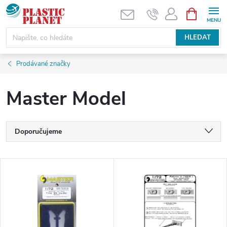
Přejít
NÁKUPNÍ
KOŠÍK
na
obsah
HLEDAT
Prodávané značky
Master Model
Ř
Doporučujeme
a
Nejlevnější
V
Nejdražší
z
ý
Nejprodávanější
e
p
Abecedně