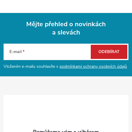
k
y
Mějte přehled o novinkách
v
a slevách
Z
ý
p
á
E-mail
ODEBÍRAT
i
p
Vložením e-mailu souhlasíte s
podmínkami ochrany osobních údajů
s
a
u
t
í