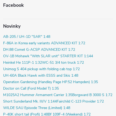
Facebook
Novinky
AB-205 / UH-1D "SAR" 1:48
F-86A in Korea early variants ADVANCED KIT 1:72
DH.88 Comet G-ACSP ADVANCED KIT 1:72
OV-1B Mohawk "With SLAR unit" STARTER KIT 1:144
Heinkel He 111P-1 1:32
WC-51 3/4 ton truck 1:72
Unimog S 404 pickup with folding cab top 1:72
UH-60A Black Hawk with ESSS and Skis 1:48
Operation Gardening (Handley Page HP.52 Hampden) 1:35
Doctor on Call (Ford Model T) 1:35
M1025A2 Hummer Armament Carrier 1:35
Borgward B 3000 S 1:72
Short Sunderland Mk. III/V 1:144
Fairchild C-123 Provider 1:72
WILDE SAU Episode Three (Limited) 1:48
P-40K short tail (Profi) 1:48
Bf 109F-4 (Weekend) 1:72