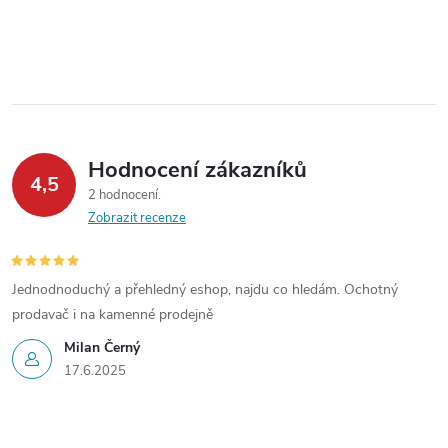
Model obsahuje 4 detailně
O
zpracované hlavně pro...
v
l
á
Hodnocení zákazníků
d
4,5
2 hodnocení
a
Zobrazit recenze
c
í
Jednodnoduchý a přehledný eshop, najdu co hledám. Ochotný
prodavač i na kamenné prodejně
p
Milan Černý
r
17.6.2025
v