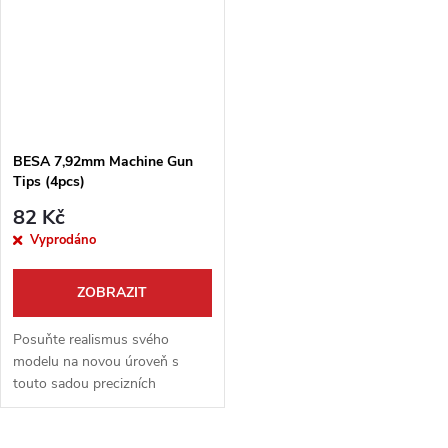
BESA 7,92mm Machine Gun
Tips (4pcs)
82 Kč
Vyprodáno
ZOBRAZIT
Posuňte realismus svého
modelu na novou úroveň s
touto sadou precizních
kovových hlavní! Balení od
špičkového výrobce Master