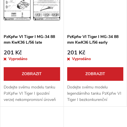
ů
ů
PzKpfw VI Tiger I MG-34 88
PzKpfw VI Tiger I MG-34 88
mm KwK36 L/56 late
mm KwK36 L/56 early
201 Kč
201 Kč
Vyprodáno
Vyprodáno
ZOBRAZIT
ZOBRAZIT
Dodejte svému modelu tanku
Dodejte svému modelu
PzKpfw VI Tiger I (pozdní
legendárního tanku PzKpfw VI
verze) nekompromisní úroveň
Tiger I bezkonkurenční
detailů s touto sadou od
realismus! Tato exkluzivní sada
Master Model. Obsahuje
od Master Model obsahuje
precizně soustruženou
precizně soustružené kovové
hliníkovou hlaveň hlavního...
hlavně pro kanón 88...