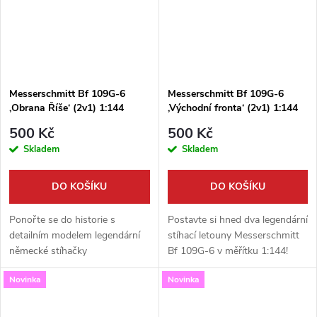
Messerschmitt Bf 109G-6
Messerschmitt Bf 109G-6
,Obrana Říše‘ (2v1) 1:144
,Východní fronta‘ (2v1) 1:144
500 Kč
500 Kč
Skladem
Skladem
DO KOŠÍKU
DO KOŠÍKU
Ponořte se do historie s
Postavte si hned dva legendární
detailním modelem legendární
stíhací letouny Messerschmitt
německé stíhačky
Bf 109G-6 v měřítku 1:144!
Messerschmitt Bf 109G-6. Toto
Toto exkluzivní balení
Novinka
Novinka
exkluzivní balení ´Obrana Říše´
´Východní fronta´ od Mark I
od Mark I v měřítku 1:144
Models obsahuje díly pro dva...
obsahuje hned dva...