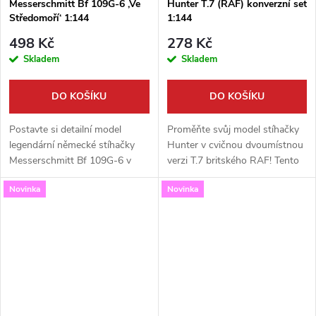
Messerschmitt Bf 109G-6 ,Ve
Hunter T.7 (RAF) konverzní set
Středomoří‘ 1:144
1:144
498 Kč
278 Kč
Skladem
Skladem
DO KOŠÍKU
DO KOŠÍKU
Postavte si detailní model
Proměňte svůj model stíhačky
legendární německé stíhačky
Hunter v cvičnou dvoumístnou
Messerschmitt Bf 109G-6 v
verzi T.7 britského RAF! Tento
měřítku 1:144. Tato stavebnice
detailní konverzní set v měřítku
Novinka
Novinka
od firmy Mark I zachycuje
1:144 od Mark I obsahuje
stroje, které operovaly na...
všechny potřebné díly pro...