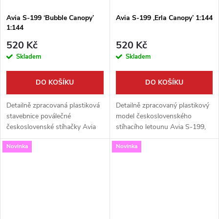
Avia S-199 ‘Bubble Canopy’
Avia S-199 ,Erla Canopy’ 1:144
1:144
520 Kč
520 Kč
Skladem
Skladem
DO KOŠÍKU
DO KOŠÍKU
Detailně zpracovaná plastiková
Detailně zpracovaný plastikový
stavebnice poválečné
model československého
československé stíhačky Avia
stíhacího letounu Avia S-199,
S-199, přezdívané ´Mezek´, ve
přezdívaného „Mezek“, ve verzi
Novinka
Novinka
verzi s moderním kapkovitým
s vylepšeným překrytem kabiny
překrytem kabiny. Model v
typu Erla. Tato stavebnice od...
oblíbeném...