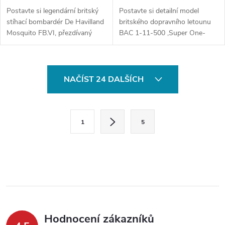
Postavte si legendární britský
Postavte si detailní model
stíhací bombardér De Havilland
britského dopravního letounu
Mosquito FB.VI, přezdívaný
BAC 1-11-500 ‚Super One-
„Dřevěný zázrak“. Tato vysoce
Eleven‘ v měřítku 1:144. Tato
detailní plastiková stavebnice v
vysoce kvalitní stavebnice od
kompaktním měřítku 1:144...
firmy Mark I obsahuje
O
precizně...
NAČÍST 24 DALŠÍCH
v
l
S
1
5
t
á
r
d
á
a
n
k
c
o
í
v
Hodnocení zákazníků