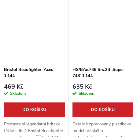
praktické balení ´2v1´ od
1:144. Tento model od výrobce
výrobce Mark I obsahuje díly
Mark I zachycuje stroje, které...
pro stavbu...
Bristol Beaufighter ´Aces´
HS/BAe.748 Srs.2B ,Super
1:144
748‘ 1:144
469 Kč
635 Kč
Skladem
Skladem
DO KOŠÍKU
DO KOŠÍKU
Postavte si legendární britský
Detailně zpracovaný plastikový
těžký stíhač Bristol Beaufighter
model britského