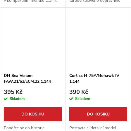
v kompaktním měřítku 1:144.
turbovrtulového dopravního
Tato speciální edice ´Aces´ od
letounu HS/BAe.748 Srs.2B
výrobce Mark I vám umožní
´Super 748´ v měřítku 1:144.
ztvárnit stroj jednoho ze...
Tato stavebnice od firmy Mark I
představuje...
DH Sea Venom
Curtiss H-75A/Mohawk IV
FAW.21/53/ECM.22 1:144
1:144
395 Kč
390 Kč
Skladem
Skladem
DO KOŠÍKU
DO KOŠÍKU
Ponořte se do historie
Postavte si detailní model