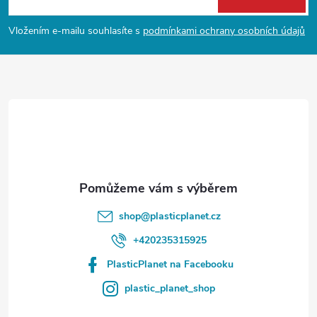
p
Vložením e-mailu souhlasíte s
podmínkami ochrany osobních údajů
a
t
í
shop
@
plasticplanet.cz
+420235315925
PlasticPlanet na Facebooku
plastic_planet_shop