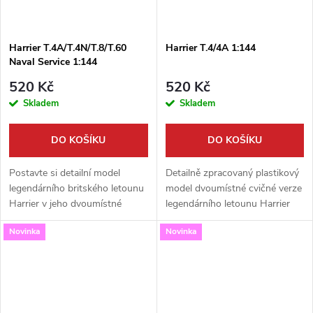
Harrier T.4A/T.4N/T.8/T.60
Harrier T.4/4A 1:144
Naval Service 1:144
520 Kč
520 Kč
Skladem
Skladem
DO KOŠÍKU
DO KOŠÍKU
Postavte si detailní model
Detailně zpracovaný plastikový
legendárního britského letounu
model dvoumístné cvičné verze
Harrier v jeho dvoumístné
legendárního letounu Harrier
cvičné verzi. Tato vysoce
T.4/4A. Stavebnice v měřítku
Novinka
Novinka
kvalitní stavebnice od Mark I
1:144 od výrobce Mark I
Models v měřítku 1:144 vám
Models je skvělou volbou pro...
umožní...