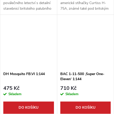
poválečného letectví s detailní
americké stíhačky Curtiss H-
stavebnicí britského palubního
75A, známé také pod britským
stíhače DH Sea Venom v
označením Mohawk IV, v
měřítku 1:144 od výrobce Mark
kompaktním měřítku 1:144.
I. Tento model vám umožní
Tato vysoce kvalitní stavebnice
sestavit...
od výrobce...
DH Mosquito FB.VI 1:144
BAC 1-11-500 ,Super One-
Eleven‘ 1:144
475 Kč
710 Kč
Skladem
Skladem
DO KOŠÍKU
DO KOŠÍKU