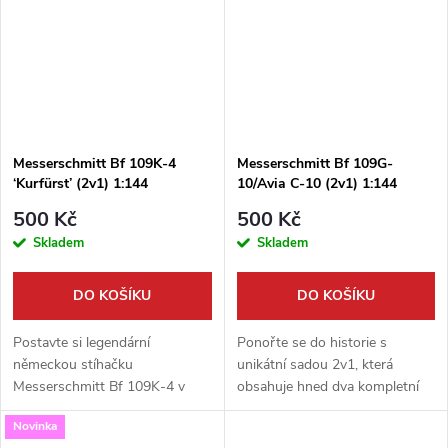
Messerschmitt Bf 109K-4
Messerschmitt Bf 109G-
‘Kurfürst’ (2v1) 1:144
10/Avia C-10 (2v1) 1:144
500 Kč
500 Kč
Skladem
Skladem
DO KOŠÍKU
DO KOŠÍKU
Postavte si legendární
Ponořte se do historie s
německou stíhačku
unikátní sadou 2v1, která
Messerschmitt Bf 109K-4 v
obsahuje hned dva kompletní
detailním měřítku 1:144. Toto
modely legendární stíhačky v
Novinka
exkluzivní balení ´2v1´ od Mark I
měřítku 1:144. Postavte si