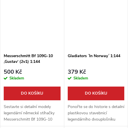
Models obsahuje hned dva
slavný německý Messerschmitt
kompletní modely...
Bf 109G-10 z...
Messerschmitt Bf 109G-10
Gladiators ´In Norway´ 1:144
,Gustav‘ (2v1) 1:144
500 Kč
379 Kč
Skladem
Skladem
DO KOŠÍKU
DO KOŠÍKU
Sestavte si detailní modely
Ponořte se do historie s detailní
legendární německé stíhačky
plastikovou stavebnicí
Messerschmitt Bf 109G-10
legendárního dvouplošníku
´Gustav´ v měřítku 1:144. Toto
Gloster Gladiator v měřítku