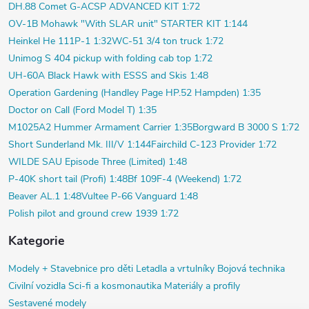
DH.88 Comet G-ACSP ADVANCED KIT 1:72
OV-1B Mohawk "With SLAR unit" STARTER KIT 1:144
Heinkel He 111P-1 1:32
WC-51 3/4 ton truck 1:72
Unimog S 404 pickup with folding cab top 1:72
UH-60A Black Hawk with ESSS and Skis 1:48
Operation Gardening (Handley Page HP.52 Hampden) 1:35
Doctor on Call (Ford Model T) 1:35
M1025A2 Hummer Armament Carrier 1:35
Borgward B 3000 S 1:72
Short Sunderland Mk. III/V 1:144
Fairchild C-123 Provider 1:72
WILDE SAU Episode Three (Limited) 1:48
P-40K short tail (Profi) 1:48
Bf 109F-4 (Weekend) 1:72
Beaver AL.1 1:48
Vultee P-66 Vanguard 1:48
Polish pilot and ground crew 1939 1:72
Kategorie
Modely +
Stavebnice pro děti
Letadla a vrtulníky
Bojová technika
Civilní vozidla
Sci-fi a kosmonautika
Materiály a profily
Sestavené modely