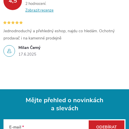
4,5
á
p
2 hodnocení
n
Zobrazit recenze
r
í
v
Jednodnoduchý a přehledný eshop, najdu co hledám. Ochotný
k
prodavač i na kamenné prodejně
Milan Černý
y
17.6.2025
v
ý
p
i
Mějte přehled o novinkách
s
a slevách
Z
u
á
E-mail
ODEBÍRAT