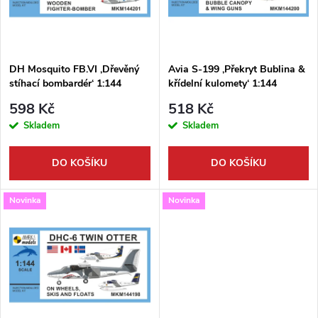
n
i
í
s
p
DH Mosquito FB.VI ,Dřevěný
Avia S-199 ,Překryt Bublina &
stíhací bombardér‘ 1:144
křídelní kulomety‘ 1:144
p
r
598 Kč
518 Kč
r
Skladem
Skladem
o
o
DO KOŠÍKU
DO KOŠÍKU
d
d
Novinka
Novinka
u
u
k
k
t
t