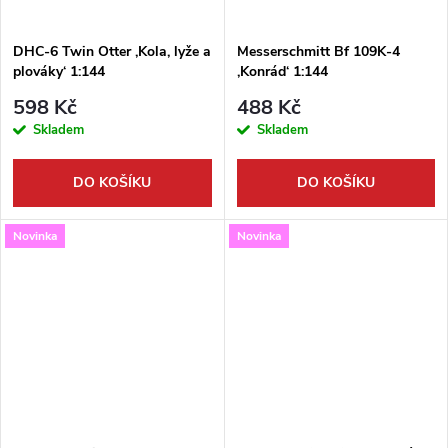
ů
ů
DHC-6 Twin Otter ‚Kola, lyže a
Messerschmitt Bf 109K-4
plováky‘ 1:144
,Konrád‘ 1:144
598 Kč
488 Kč
Skladem
Skladem
DO KOŠÍKU
DO KOŠÍKU
Novinka
Novinka