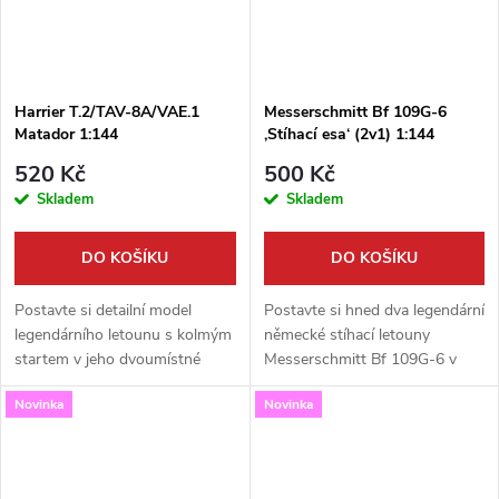
Harrier T.2/TAV-8A/VAE.1
Messerschmitt Bf 109G-6
Matador 1:144
,Stíhací esa‘ (2v1) 1:144
520 Kč
500 Kč
Skladem
Skladem
DO KOŠÍKU
DO KOŠÍKU
Postavte si detailní model
Postavte si hned dva legendární
legendárního letounu s kolmým
německé stíhací letouny
startem v jeho dvoumístné
Messerschmitt Bf 109G-6 v
cvičné verzi! Tato vysoce
měřítku 1:144. Tato exkluzivní
Novinka
Novinka
kvalitní stavebnice od Mark I v
sada ´Stíhací esa´ od Mark I
měřítku 1:144 vám umožní
Models obsahuje díly pro dva...
sestavit...