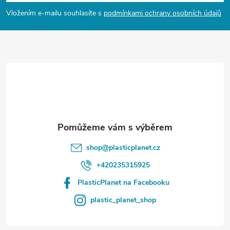
p
Vložením e-mailu souhlasíte s
podmínkami ochrany osobních údajů
a
t
í
shop
@
plasticplanet.cz
+420235315925
PlasticPlanet na Facebooku
plastic_planet_shop