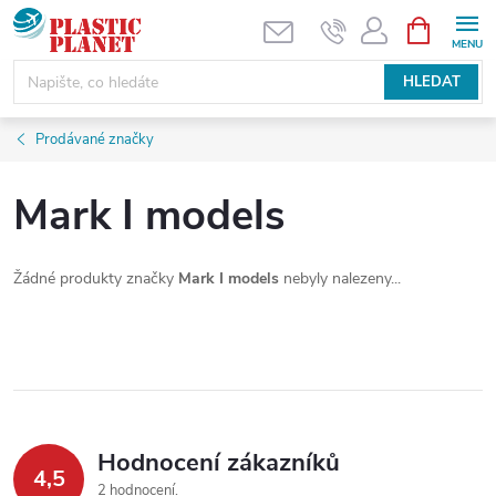
Přejít
NÁKUPNÍ
KOŠÍK
na
obsah
HLEDAT
Prodávané značky
Mark I models
Žádné produkty značky
Mark I models
nebyly nalezeny...
Hodnocení zákazníků
4,5
2 hodnocení