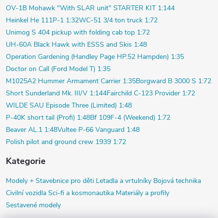
OV-1B Mohawk "With SLAR unit" STARTER KIT 1:144
Heinkel He 111P-1 1:32
WC-51 3/4 ton truck 1:72
Unimog S 404 pickup with folding cab top 1:72
UH-60A Black Hawk with ESSS and Skis 1:48
Operation Gardening (Handley Page HP.52 Hampden) 1:35
Doctor on Call (Ford Model T) 1:35
M1025A2 Hummer Armament Carrier 1:35
Borgward B 3000 S 1:72
Short Sunderland Mk. III/V 1:144
Fairchild C-123 Provider 1:72
WILDE SAU Episode Three (Limited) 1:48
P-40K short tail (Profi) 1:48
Bf 109F-4 (Weekend) 1:72
Beaver AL.1 1:48
Vultee P-66 Vanguard 1:48
Polish pilot and ground crew 1939 1:72
Kategorie
Modely +
Stavebnice pro děti
Letadla a vrtulníky
Bojová technika
Civilní vozidla
Sci-fi a kosmonautika
Materiály a profily
Sestavené modely