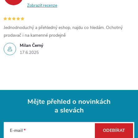
Zobrazit recenze
Jednodnoduchý a přehledný eshop, najdu co hledám. Ochotný
prodavač i na kamenné prodejně
Milan Černý
17.6.2025
Mějte přehled o novinkách
a slevách
Z
á
E-mail
ODEBÍRAT