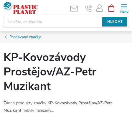
Přejít
NÁKUPNÍ
KOŠÍK
na
obsah
HLEDAT
Prodávané značky
KP-Kovozávody
Prostějov/AZ-Petr
Muzikant
Žádné produkty značky
KP-Kovozávody Prostějov/AZ-Petr
Muzikant
nebyly nalezeny...