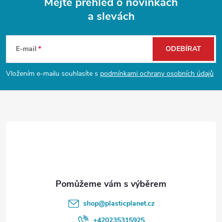
Mějte přehled o novinkách
a slevách
Z
á
E-mail
ODEBÍRAT
p
Vložením e-mailu souhlasíte s
podmínkami ochrany osobních údajů
a
t
í
shop
@
plasticplanet.cz
+420235315925