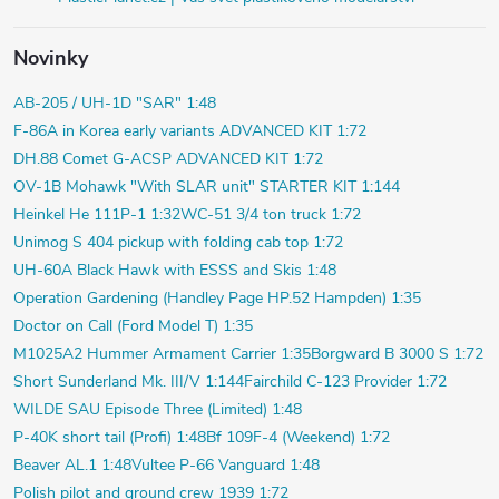
Novinky
AB-205 / UH-1D "SAR" 1:48
F-86A in Korea early variants ADVANCED KIT 1:72
DH.88 Comet G-ACSP ADVANCED KIT 1:72
OV-1B Mohawk "With SLAR unit" STARTER KIT 1:144
Heinkel He 111P-1 1:32
WC-51 3/4 ton truck 1:72
Unimog S 404 pickup with folding cab top 1:72
UH-60A Black Hawk with ESSS and Skis 1:48
Operation Gardening (Handley Page HP.52 Hampden) 1:35
Doctor on Call (Ford Model T) 1:35
M1025A2 Hummer Armament Carrier 1:35
Borgward B 3000 S 1:72
Short Sunderland Mk. III/V 1:144
Fairchild C-123 Provider 1:72
WILDE SAU Episode Three (Limited) 1:48
P-40K short tail (Profi) 1:48
Bf 109F-4 (Weekend) 1:72
Beaver AL.1 1:48
Vultee P-66 Vanguard 1:48
Polish pilot and ground crew 1939 1:72