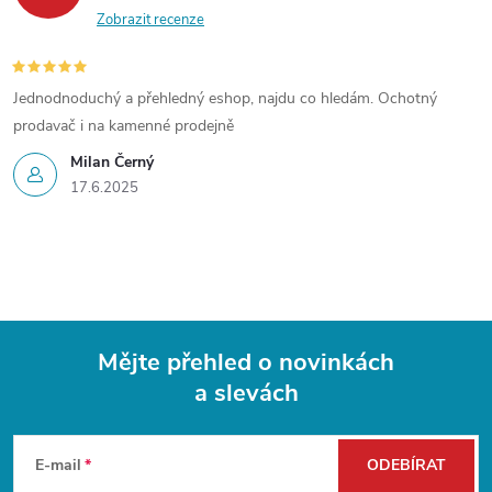
Zobrazit recenze
Jednodnoduchý a přehledný eshop, najdu co hledám. Ochotný
prodavač i na kamenné prodejně
Milan Černý
17.6.2025
Mějte přehled o novinkách
a slevách
Z
á
E-mail
ODEBÍRAT