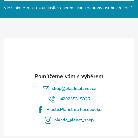
p
Vložením e-mailu souhlasíte s
podmínkami ochrany osobních údajů
a
t
í
shop
@
plasticplanet.cz
+420235315925
PlasticPlanet na Facebooku
plastic_planet_shop