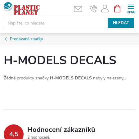
Přejít
NÁKUPNÍ
KOŠÍK
na
obsah
HLEDAT
Prodávané značky
H-MODELS DECALS
Žádné produkty značky
H-MODELS DECALS
nebyly nalezeny...
Hodnocení zákazníků
4,5
2 hodnocení