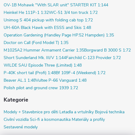
OV-1B Mohawk "With SLAR unit" STARTER KIT 1:144
Heinkel He 111P-1 1:32
WC-51 3/4 ton truck 1:72
Unimog S 404 pickup with folding cab top 1:72
UH-60A Black Hawk with ESSS and Skis 1:48
Operation Gardening (Handley Page HP.52 Hampden) 1:35
Doctor on Call (Ford Model T) 1:35
M1025A2 Hummer Armament Carrier 1:35
Borgward B 3000 S 1:72
Short Sunderland Mk. III/V 1:144
Fairchild C-123 Provider 1:72
WILDE SAU Episode Three (Limited) 1:48
P-40K short tail (Profi) 1:48
Bf 109F-4 (Weekend) 1:72
Beaver AL.1 1:48
Vultee P-66 Vanguard 1:48
Polish pilot and ground crew 1939 1:72
Kategorie
Modely +
Stavebnice pro děti
Letadla a vrtulníky
Bojová technika
Civilní vozidla
Sci-fi a kosmonautika
Materiály a profily
Sestavené modely