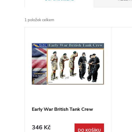
a
1
položek celkem
z
V
e
ý
n
p
í
i
p
s
r
p
Early War British Tank Crew
o
r
d
346 Kč
DO KOŠÍKU