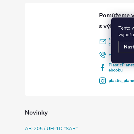
a
u
t
Tento 
í
vyjadřu
shop
@
plasti
cz
Nast
+420235315
PlasticPlane
ebooku
plastic_plan
Novinky
AB-205 / UH-1D "SAR"