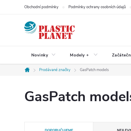
Přejít
Obchodní podmínky
Podmínky ochrany osobních údajů
na
obsah
Novinky
Modely +
Začátečn
Prodávané značky
GasPatch models
Domů
GasPatch model
Ř
DOPORUČUJEME
NEJLEVN