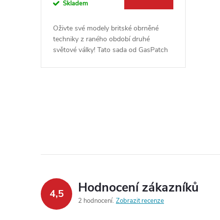
o
Skladem
u
d
Oživte své modely britské obrněné
k
techniky z raného období druhé
u
světové války! Tato sada od GasPatch
models obsahuje detailně zpracované
t
figurky tankové posádky, které dodají...
k
ů
t
O
v
ů
l
á
d
Hodnocení zákazníků
4,5
a
2 hodnocení
Zobrazit recenze