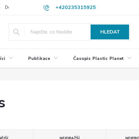
+420235315925
Dodací a platební podmínky
Podmínky vrácení peněz
Jak objedn
shop@plasticplanet.cz
HLEDAT
íci
Publikace
Časopis Plastic Planet
s
ĚJŠÍ
NEJDRAŽŠÍ
NEJPR