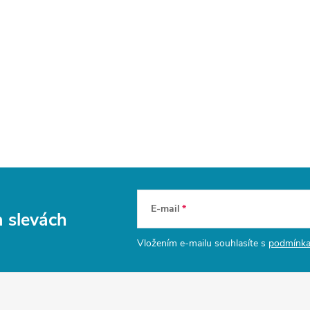
E-mail
a slevách
Vložením e-mailu souhlasíte s
podmínka