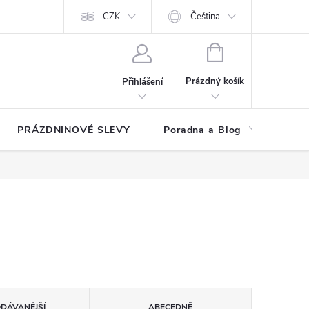
at?
Kontakty
Hodnocení obchodu
CZK
Čeština
NÁKUPNÍ
KOŠÍK
Prázdný košík
Přihlášení
PRÁZDNINOVÉ SLEVY
Poradna a Blog
Reg
ODÁVANĚJŠÍ
ABECEDNĚ