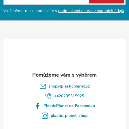
i
p
Vložením e-mailu souhlasíte s
podmínkami ochrany osobních údajů
s
a
u
t
í
shop
@
plasticplanet.cz
+420235315925
PlasticPlanet na Facebooku
plastic_planet_shop