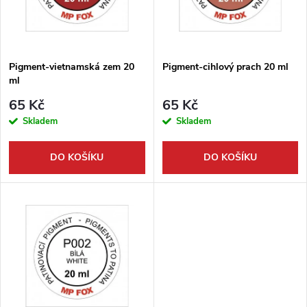
n
i
í
s
p
Pigment-vietnamská zem 20
Pigment-cihlový prach 20 ml
ml
p
r
65 Kč
65 Kč
r
Skladem
Skladem
o
o
DO KOŠÍKU
DO KOŠÍKU
d
d
u
u
k
k
t
t