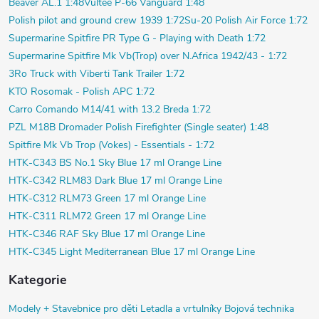
Beaver AL.1 1:48
Vultee P-66 Vanguard 1:48
Polish pilot and ground crew 1939 1:72
Su-20 Polish Air Force 1:72
Supermarine Spitfire PR Type G - Playing with Death 1:72
Supermarine Spitfire Mk Vb(Trop) over N.Africa 1942/43 - 1:72
3Ro Truck with Viberti Tank Trailer 1:72
KTO Rosomak - Polish APC 1:72
Carro Comando M14/41 with 13.2 Breda 1:72
PZL M18B Dromader Polish Firefighter (Single seater) 1:48
Spitfire Mk Vb Trop (Vokes) - Essentials - 1:72
HTK-C343 BS No.1 Sky Blue 17 ml Orange Line
HTK-C342 RLM83 Dark Blue 17 ml Orange Line
HTK-C312 RLM73 Green 17 ml Orange Line
HTK-C311 RLM72 Green 17 ml Orange Line
HTK-C346 RAF Sky Blue 17 ml Orange Line
HTK-C345 Light Mediterranean Blue 17 ml Orange Line
Kategorie
Modely +
Stavebnice pro děti
Letadla a vrtulníky
Bojová technika