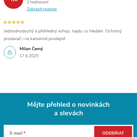
2 hodnocení
a
Zobrazit recenze
c
í
Jednodnoduchý a přehledný eshop, najdu co hledám. Ochotný
prodavač i na kamenné prodejně
p
Milan Černý
r
17.6.2025
v
k
y
Mějte přehled o novinkách
v
a slevách
Z
ý
p
á
E-mail
ODEBÍRAT