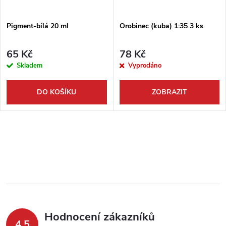
ů
ů
Pigment-bílá 20 ml
Orobinec (kuba) 1:35 3 ks
65 Kč
78 Kč
Skladem
Vyprodáno
DO KOŠÍKU
ZOBRAZIT
O
v
l
á
Hodnocení zákazníků
d
4,5